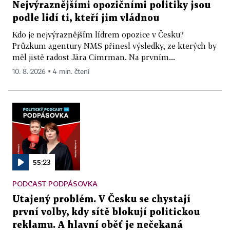
Nejvýraznějšími opozičními politiky jsou
podle lidí ti, kteří jim vládnou
Kdo je nejvýraznějším lídrem opozice v Česku?
Průzkum agentury NMS přinesl výsledky, ze kterých by
měl jistě radost Jára Cimrman. Na prvním...
10. 8. 2026 ▪ 4 min. čtení
55:23
PODCAST PODPÁSOVKA
Utajený problém. V Česku se chystají
první volby, kdy sítě blokují politickou
reklamu. A hlavní oběť je nečekaná