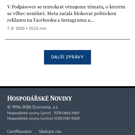
V Podpásovce se tentokrát věnujeme tématu, o kterém
se vůbec nemluví. Meta začala blokovat politickou
reklamu na Facebooku a Instagramu a...
7. 8. 2026 ▪ 55:23 min.
DALŠÍ ZPRÁVY
©
1996-2026
Economia, a.s.
Hospodářské noviny (print) ISSN 0862-9587
Hospodářské noviny (online) ISSN 2787-950X
Certifikováno
Sledujte nás