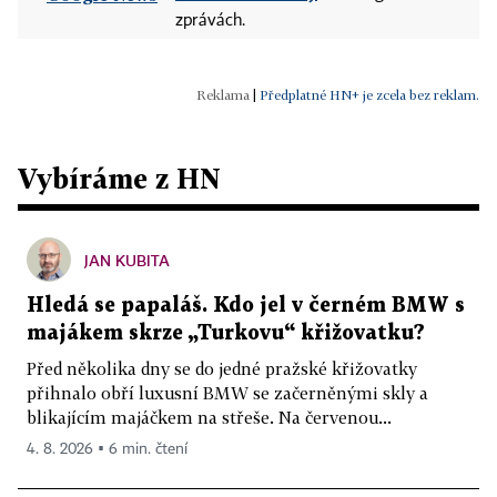
zprávách.
|
Předplatné HN+ je zcela bez reklam.
Vybíráme z HN
JAN KUBITA
Hledá se papaláš. Kdo jel v černém BMW s
majákem skrze „Turkovu“ křižovatku?
Před několika dny se do jedné pražské křižovatky
přihnalo obří luxusní BMW se začerněnými skly a
blikajícím majáčkem na střeše. Na červenou...
4. 8. 2026 ▪ 6 min. čtení