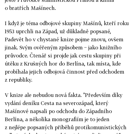
o bratřích Mašínech.
I když je téma odbojové skupiny Mašínů, kteří roku
1953 uprchli na Západ, už důkladně popsané,
Padevět ho v chystané knize pojme znovu, ovšem
jinak. Svým ověřeným způsobem − jako knižního
průvodce. Čtenář si projde jak cestu skupiny při
útěku z Krušných hor do Berlína, tak místa, kde
probíhala jejich odbojová činnost před odchodem
z republiky.
V knize ale nebudou nová fakta. "Především díky
vydání deníku Cesta na severozápad, který
Mašínové napsali po odchodu do Západního
Berlína, a několika monografiím je to jeden
z nejlépe popsaných příběhů protikomunistických