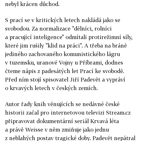
nebyl krácen důchod.
S prací se v kritických letech nakládá jako se
svobodou. Za normalizace "dělníci, rolníci
a pracující inteligence" odmítali protirežimní síly,
které jim rušily "klid na práci". A třeba na bráně
jediného zachovaného komunistického lágru
v tuzemsku, uranové Vojny u Příbrami, dodnes
čteme nápis z padesátých let Prací ke svobodě.
Před ním stojí spisovatel Jiří Padevět a vypráví
o krvavých letech v českých zemích.
Autor řady knih věnujících se nedávné české
historii začal pro internetovou televizi Stream.cz
připravovat dokumentární seriál Krvavá léta
a právě Weisse v něm zmiňuje jako jednu
z neblahých postav tragické doby. Padevět nepátral