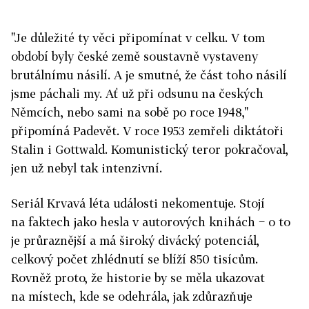
"Je důležité ty věci připomínat v celku. V tom
období byly české země soustavně vystaveny
brutálnímu násilí. A je smutné, že část toho násilí
jsme páchali my. Ať už při odsunu na českých
Němcích, nebo sami na sobě po roce 1948,"
připomíná Padevět. V roce 1953 zemřeli diktátoři
Stalin i Gottwald. Komunistický teror pokračoval,
jen už nebyl tak intenzivní.
Seriál Krvavá léta události nekomentuje. Stojí
na faktech jako hesla v autorových knihách − o to
je průraznější a má široký divácký potenciál,
celkový počet zhlédnutí se blíží 850 tisícům.
Rovněž proto, že historie by se měla ukazovat
na místech, kde se odehrála, jak zdůrazňuje