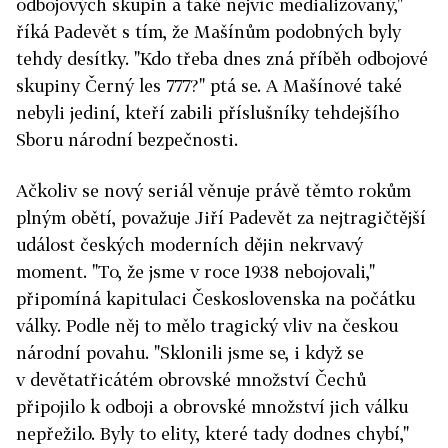
odbojových skupin a také nejvíc medializovaný,"
říká Padevět s tím, že Mašínům podobných byly
tehdy desítky. "Kdo třeba dnes zná příběh odbojové
skupiny Černý les 777?" ptá se. A Mašínové také
nebyli jediní, kteří zabili příslušníky tehdejšího
Sboru národní bezpečnosti.
Ačkoliv se nový seriál věnuje právě těmto rokům
plným obětí, považuje Jiří Padevět za nejtragičtější
událost českých moderních dějin nekrvavý
moment. "To, že jsme v roce 1938 nebojovali,"
připomíná kapitulaci Československa na počátku
války. Podle něj to mělo tragický vliv na českou
národní povahu. "Sklonili jsme se, i když se
v devětatřicátém obrovské množství Čechů
připojilo k odboji a obrovské množství jich válku
nepřežilo. Byly to elity, které tady dodnes chybí,"