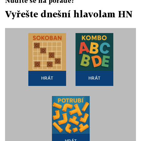
Nudíte se na poradě?
Vyřešte dnešní hlavolam HN
HRÁT
HRÁT
HRÁT