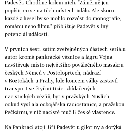
Padevět. Chodíme kolem nich. "Záměrně jen
popíšu, co se na těch místech událo. Ale skoro
každé z hesel by se mohlo rozvést do monografie,
románu nebo filmu," přibližuje Padevět silný
potenciál událostí.
V prvních šesti zatím zveřejněných částech seriálu
autor kromě pankrácké věznice a lágru Vojna
navštěvuje místo největšího poválečného masakru
českých Němců v Postoloprtech, nádraží
v Roztokách u Prahy, kde koncem války zastavil
transport se čtyřmi tisíci zbídačených
nacistických vězňů, byt v pražských Nuslích,
odkud vysílala odbojářská radiostanice, a pražskou
Pečkárnu, v níž nacisté mučili české vlastence.
Na Pankráci stojí Jiří Padevět u gilotiny a dotýká