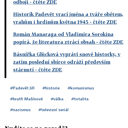
odboji
- čtěte ZDE
Historik Padevět vrací jména a tváře obětem,
vrahům i hrdinům května 1945
- čtěte ZDE
Román Manaraga od Vladimira Sorokina
popírá, že literatura ztrácí obsah
- čtěte ZDE
Básnířka Glücková vypráví snové historky, v
zatím poslední sbírce odráží především
stárnutí
- čtěte ZDE
#Padevět Jiří
#historie
#komunismus
#bratři Mašínové
#válka
#totalita
#nacismus
#televizní seriál