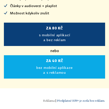
Články v audioverzi + playlist
Možnost kdykoliv zrušit
ZA 80 KČ
s mobilní aplikací
a bez reklam
nebo
ZA 40 KČ
bez mobilní aplikace
a s reklamou
|
Předplatné HN+ je zcela bez reklam.