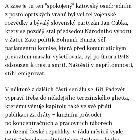
A zase je tu ten "spokojený" katovský osud: jedním
z postoloprtských vrahů byl velitel vojenské
rozvědky a bývalý slovenský partyzán Jan Čubka,
který se později stal předsedou Národního výboru
v Žatci. Zato politik Bohumír Bunža, šéf
parlamentní komise, která před komunistickým
převratem masakr vyšetřovala, byl po únoru 1948
odsouzen k trestu smrti. Naštěstí v nepřítomnosti,
stihl emigrovat.
V některé z dalších částí seriálu se Jiří Padevět
vypraví třeba do někdejšího terezínského ghetta,
kterému věnuje kapitolu také ve své příští
publikaci Za dráty − knižním průvodci
po koncentračních a pracovních táborech
na území České republiky. V řádu měsíců vyjde
ještě Průvodce stalinistickou Prahou a kniha