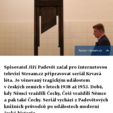
Autor ▪
stream.cz
Spisovatel Jiří Padevět začal pro internetovou
televizi Stream.cz připravovat seriál Krvavá
léta. Je věnovaný tragickým událostem
v českých zemích v letech 1938 až 1953. Době,
kdy Němci vraždili Čechy, Češi vraždili Němce
a pak také Čechy. Seriál vychází z Padevětových
knižních průvodců po událostech moderní
české historie.