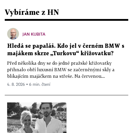
Vybíráme z HN
JAN KUBITA
Hledá se papaláš. Kdo jel v černém BMW s
majákem skrze „Turkovu“ křižovatku?
Před několika dny se do jedné pražské křižovatky
přihnalo obří luxusní BMW se začerněnými skly a
blikajícím majáčkem na střeše. Na červenou...
4. 8. 2026 ▪ 6 min. čtení