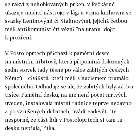
se rakví z nehoblovaných prken, v Pečkárně
ukazuje mučicí nástroje, v lágru Vojna knihovnu se
svazky Leninovými či Stalinovými, jejichž četbou
měli antikomunističtí vězni "na uranu" dojít
k prozření.
V Postoloprtech přichází k pamětní desce
na místním hřbitově, která připomíná doložených
sedm stovek tady těsně po válce zabitých českých
Němců − civilistů, kteří měli s nacismem pramálo
společného. Odhaduje se ale, že zabitých byly až dva
tisíce. Pamětní desku, na níž není počet mrtvých
uveden, instalovala místní radnice teprve nedávno
a po vzrušených debatách, uvádí Padevět. "Je
nesporné, že část lidí v Postoloprtech si tam tu
desku nepřála," říká.