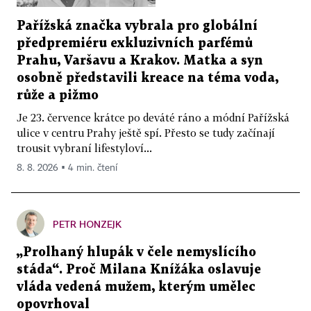
Pařížská značka vybrala pro globální
předpremiéru exkluzivních parfémů
Prahu, Varšavu a Krakov. Matka a syn
osobně představili kreace na téma voda,
růže a pižmo
Je 23. července krátce po deváté ráno a módní Pařížská
ulice v centru Prahy ještě spí. Přesto se tudy začínají
trousit vybraní lifestyloví...
8. 8. 2026 ▪ 4 min. čtení
PETR HONZEJK
„Prolhaný hlupák v čele nemyslícího
stáda“. Proč Milana Knížáka oslavuje
vláda vedená mužem, kterým umělec
opovrhoval