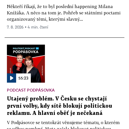
Někteří říkají, že to byl poslední happening Milana
Knížáka. A něco na tom je. Pohřeb se státními poctami
organizovaný těmi, kterými slavný...
7. 8. 2026 ▪ 4 min. čtení
55:23
PODCAST PODPÁSOVKA
Utajený problém. V Česku se chystají
první volby, kdy sítě blokují politickou
reklamu. A hlavní oběť je nečekaná
V Podpásovce se tentokrát věnujeme tématu, o kterém
se vůbec nemluví. Meta začala blokovat politickou