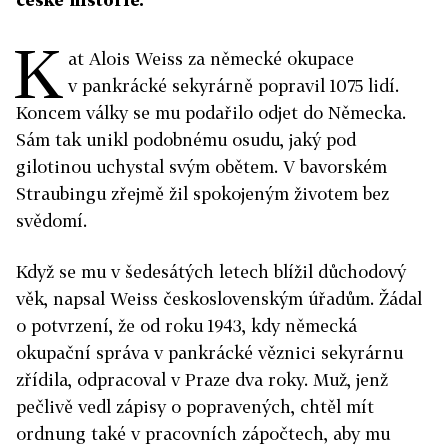
K
at Alois Weiss za německé okupace
v pankrácké sekyrárně popravil 1075 lidí.
Koncem války se mu podařilo odjet do Německa.
Sám tak unikl podobnému osudu, jaký pod
gilotinou uchystal svým obětem. V bavorském
Straubingu zřejmě žil spokojeným životem bez
svědomí.
Když se mu v šedesátých letech blížil důchodový
věk, napsal Weiss československým úřadům. Žádal
o potvrzení, že od roku 1943, kdy německá
okupační správa v pankrácké věznici sekyrárnu
zřídila, odpracoval v Praze dva roky. Muž, jenž
pečlivě vedl zápisy o popravených, chtěl mít
ordnung také v pracovních zápočtech, aby mu