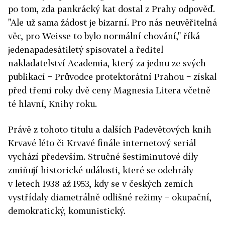
po tom, zda pankrácký kat dostal z Prahy odpověď.
"Ale už sama žádost je bizarní. Pro nás neuvěřitelná
věc, pro Weisse to bylo normální chování," říká
jedenapadesátiletý spisovatel a ředitel
nakladatelství Academia, který za jednu ze svých
publikací − Průvodce protektorátní Prahou − získal
před třemi roky dvě ceny Magnesia Litera včetně
té hlavní, Knihy roku.
Právě z tohoto titulu a dalších Padevětových knih
Krvavé léto či Krvavé finále internetový seriál
vychází především. Stručné šestiminutové díly
zmiňují historické události, které se odehrály
v letech 1938 až 1953, kdy se v českých zemích
vystřídaly diametrálně odlišné režimy − okupační,
demokratický, komunistický.