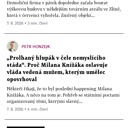
Demoliční firma v pátek dopoledne začala bourat
výškovou budovu v někdejším továrním areálu ve Zlíně,
která v červenci vyhořela. Zničený objekt...
7. 8. 2026 ▪ 3 min. čtení
PETR HONZEJK
„Prolhaný hlupák v čele nemyslícího
stáda“. Proč Milana Knížáka oslavuje
vláda vedená mužem, kterým umělec
opovrhoval
Někteří říkají, že to byl poslední happening Milana
Knížáka. A něco na tom je. Pohřeb se státními poctami
organizovaný těmi, kterými slavný...
7. 8. 2026 ▪ 4 min. čtení