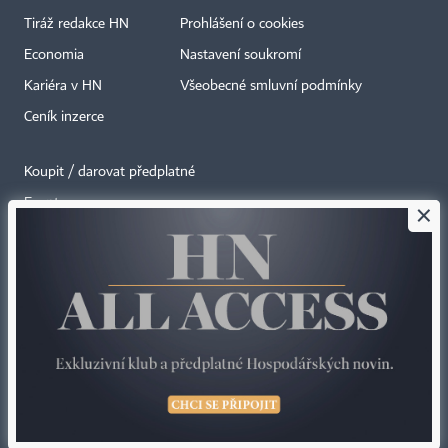
Tiráž redakce HN
Prohlášení o cookies
Economia
Nastavení soukromí
Kariéra v HN
Všeobecné smluvní podmínky
Ceník inzerce
Koupit / darovat předplatné
Eventy
×
Newslettery
RSS kanály
Autorská práva vykonává vydavatel. Bez písemného svolení vydavatele je
zakázáno jakékoli užití částí nebo celku díla, zejména rozmnožování a šíření
jakýmkoli způsobem, mechanickým nebo elektronickým, v českém nebo
jiném jazyce. Bez souhlasu vydavatele je zakázáno též rozmnožování
obsahu pro účely automatizované analýzy textů nebo dat
podle ustanovení § 39c autorského zákona.