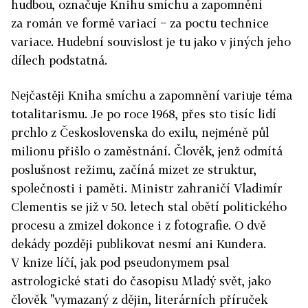
hudbou, označuje Knihu smíchu a zapomnění
za román ve formě variací − za poctu technice
variace. Hudební souvislost je tu jako v jiných jeho
dílech podstatná.
Nejčastěji Kniha smíchu a zapomnění variuje téma
totalitarismu. Je po roce 1968, přes sto tisíc lidí
prchlo z Československa do exilu, nejméně půl
milionu přišlo o zaměstnání. Člověk, jenž odmítá
poslušnost režimu, začíná mizet ze struktur,
společnosti i paměti. Ministr zahraničí Vladimír
Clementis se již v 50. letech stal obětí politického
procesu a zmizel dokonce i z fotografie. O dvě
dekády později publikovat nesmí ani Kundera.
V knize líčí, jak pod pseudonymem psal
astrologické stati do časopisu Mladý svět, jako
člověk "vymazaný z dějin, literárních příruček