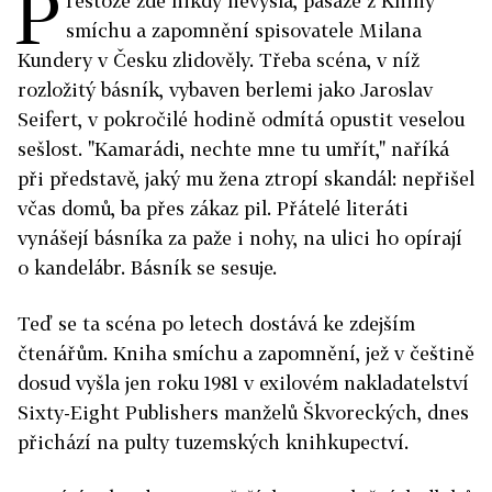
P
řestože zde nikdy nevyšla, pasáže z Knihy
smíchu a zapomnění spisovatele Milana
Kundery v Česku zlidověly. Třeba scéna, v níž
rozložitý básník, vybaven berlemi jako Jaroslav
Seifert, v pokročilé hodině odmítá opustit veselou
sešlost. "Kamarádi, nechte mne tu umřít," naříká
při představě, jaký mu žena ztropí skandál: nepřišel
včas domů, ba přes zákaz pil. Přátelé literáti
vynášejí básníka za paže i nohy, na ulici ho opírají
o kandelábr. Básník se sesuje.
Teď se ta scéna po letech dostává ke zdejším
čtenářům. Kniha smíchu a zapomnění, jež v češtině
dosud vyšla jen roku 1981 v exilovém nakladatelství
Sixty-Eight Publishers manželů Škvoreckých, dnes
přichází na pulty tuzemských knihkupectví.