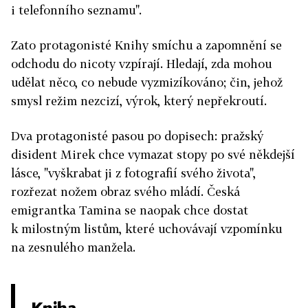
i telefonního seznamu".
Zato protagonisté Knihy smíchu a zapomnění se
odchodu do nicoty vzpírají. Hledají, zda mohou
udělat něco, co nebude vyzmizíkováno; čin, jehož
smysl režim nezcizí, výrok, který nepřekroutí.
Dva protagonisté pasou po dopisech: pražský
disident Mirek chce vymazat stopy po své někdejší
lásce, "vyškrabat ji z fotografií svého života",
rozřezat nožem obraz svého mládí. Česká
emigrantka Tamina se naopak chce dostat
k milostným listům, které uchovávají vzpomínku
na zesnulého manžela.
Kniha