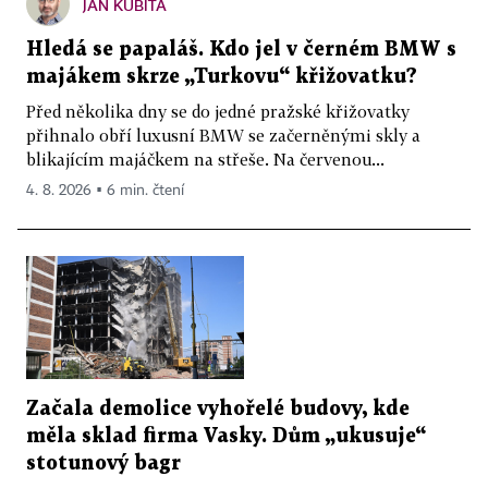
JAN KUBITA
Hledá se papaláš. Kdo jel v černém BMW s
majákem skrze „Turkovu“ křižovatku?
Před několika dny se do jedné pražské křižovatky
přihnalo obří luxusní BMW se začerněnými skly a
blikajícím majáčkem na střeše. Na červenou...
4. 8. 2026 ▪ 6 min. čtení
Začala demolice vyhořelé budovy, kde
měla sklad firma Vasky. Dům „ukusuje“
stotunový bagr