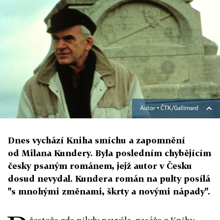
Autor ▪
ČTK/Gallimard
Dnes vychází Kniha smíchu a zapomnění
od Milana Kundery. Byla posledním chybějícím
česky psaným románem, jejž autor v Česku
dosud nevydal. Kundera román na pulty posílá
"s mnohými změnami, škrty a novými nápady".