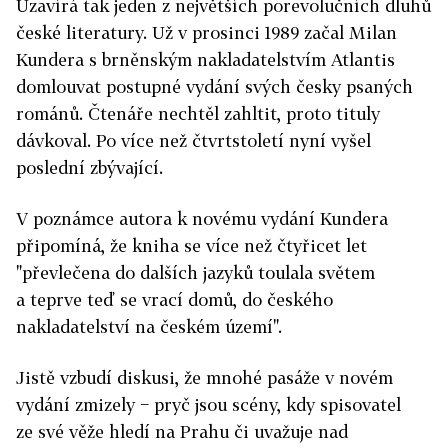
Uzavírá tak jeden z největších porevolučních dluhů
české literatury. Už v prosinci 1989 začal Milan
Kundera s brněnským nakladatelstvím Atlantis
domlouvat postupné vydání svých česky psaných
románů. Čtenáře nechtěl zahltit, proto tituly
dávkoval. Po více než čtvrtstoletí nyní vyšel
poslední zbývající.
V poznámce autora k novému vydání Kundera
připomíná, že kniha se více než čtyřicet let
"převlečena do dalších jazyků toulala světem
a teprve teď se vrací domů, do českého
nakladatelství na českém území".
Jistě vzbudí diskusi, že mnohé pasáže v novém
vydání zmizely − pryč jsou scény, kdy spisovatel
ze své věže hledí na Prahu či uvažuje nad