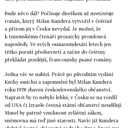
Bude něco dál? Počínaje dneškem už neexistuje
román, který Milan Kundera vytvořil v češtině
a přitom jej v Česku nevydal. Je možné, že
k tuzemskému čtenáři prozaicky promlouvá
naposledy. Ve svých osmaosmdesáti letech jen
těžko poruší předsevzetí a začne do češtiny
překládat pozdější, francouzsky psané romány.
Jedna věc se nabízí. Právě po původním vydání
Knihy smíchu a zapomnění byl Milan Kundera
roku 1978 zbaven československého občanství.
Napravit by to nebylo lehké, v Česku se na rozdíl
od USA či Izraele čestná státní občanství neudílejí.
Musel by patrně vzniknout zvláštní zákon,
sněmovna má teď jiné starosti. Navíc již Kundera