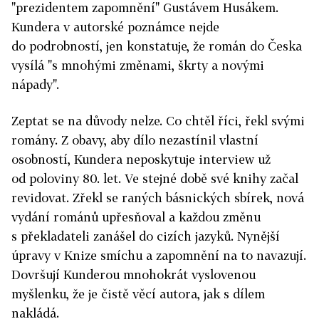
"prezidentem zapomnění" Gustávem Husákem.
Kundera v autorské poznámce nejde
do podrobností, jen konstatuje, že román do Česka
vysílá "s mnohými změnami, škrty a novými
nápady".
Zeptat se na důvody nelze. Co chtěl říci, řekl svými
romány. Z obavy, aby dílo nezastínil vlastní
osobností, Kundera neposkytuje interview už
od poloviny 80. let. Ve stejné době své knihy začal
revidovat. Zřekl se raných básnických sbírek, nová
vydání románů upřesňoval a každou změnu
s překladateli zanášel do cizích jazyků. Nynější
úpravy v Knize smíchu a zapomnění na to navazují.
Dovršují Kunderou mnohokrát vyslovenou
myšlenku, že je čistě věcí autora, jak s dílem
nakládá.