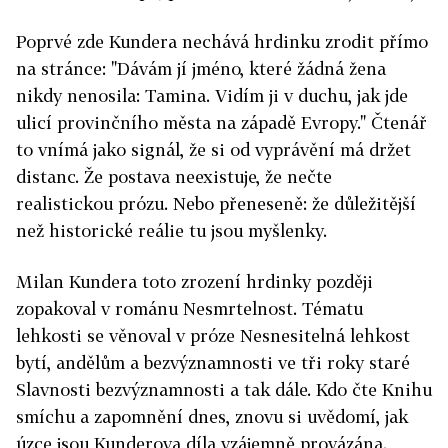
Poprvé zde Kundera nechává hrdinku zrodit přímo
na stránce: "Dávám jí jméno, které žádná žena
nikdy nenosila: Tamina. Vidím ji v duchu, jak jde
ulicí provinčního města na západě Evropy." Čtenář
to vnímá jako signál, že si od vyprávění má držet
distanc. Že postava neexistuje, že nečte
realistickou prózu. Nebo přeneseně: že důležitější
než historické reálie tu jsou myšlenky.
Milan Kundera toto zrození hrdinky později
zopakoval v románu Nesmrtelnost. Tématu
lehkosti se věnoval v próze Nesnesitelná lehkost
bytí, andělům a bezvýznamnosti ve tři roky staré
Slavnosti bezvýznamnosti a tak dále. Kdo čte Knihu
smíchu a zapomnění dnes, znovu si uvědomí, jak
úzce jsou Kunderova díla vzájemně provázána.