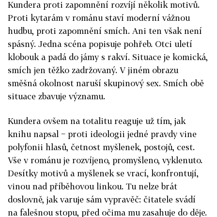
Kundera proti zapomnění rozvíjí několik motivů.
Proti kytarám v románu staví moderní vážnou
hudbu, proti zapomnění smích. Ani ten však není
spásný. Jedna scéna popisuje pohřeb. Otci uletí
klobouk a padá do jámy s rakví. Situace je komická,
smích jen těžko zadržovaný. V jiném obrazu
směšná okolnost naruší skupinový sex. Smích obě
situace zbavuje významu.
Kundera ovšem na totalitu reaguje už tím, jak
knihu napsal − proti ideologii jedné pravdy vine
polyfonii hlasů, četnost myšlenek, postojů, cest.
Vše v románu je rozvíjeno, promyšleno, vyklenuto.
Desítky motivů a myšlenek se vrací, konfrontují,
vinou nad příběhovou linkou. Tu nelze brát
doslovně, jak varuje sám vypravěč: čitatele svádí
na falešnou stopu, před očima mu zasahuje do děje.