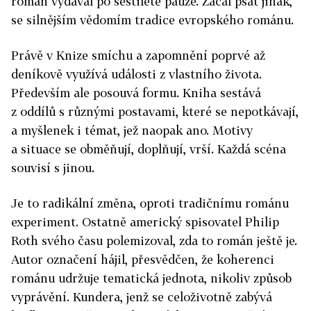
román vydával po šestileté pauze. Začal psát jinak,
se silnějším vědomím tradice evropského románu.
Právě v Knize smíchu a zapomnění poprvé až
deníkově využívá události z vlastního života.
Především ale posouvá formu. Kniha sestává
z oddílů s různými postavami, které se nepotkávají,
a myšlenek i témat, jež naopak ano. Motivy
a situace se obměňují, doplňují, vrší. Každá scéna
souvisí s jinou.
Je to radikální změna, oproti tradičnímu románu
experiment. Ostatně americký spisovatel Philip
Roth svého času polemizoval, zda to román ještě je.
Autor označení hájil, přesvědčen, že koherenci
románu udržuje tematická jednota, nikoliv způsob
vyprávění. Kundera, jenž se celoživotně zabývá