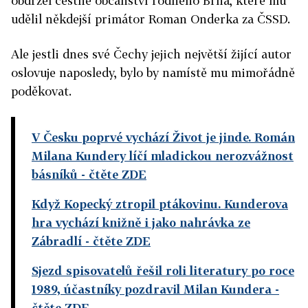
obdržel čestné občanství rodného Brna, které mu
udělil někdejší primátor Roman Onderka za ČSSD.
Ale jestli dnes své Čechy jejich největší žijící autor
oslovuje naposledy, bylo by namístě mu mimořádně
poděkovat.
V Česku poprvé vychází Život je jinde. Román
Milana Kundery líčí mladickou nerozvážnost
básníků
- čtěte ZDE
Když Kopecký ztropil ptákovinu. Kunderova
hra vychází knižně i jako nahrávka ze
Zábradlí
- čtěte ZDE
Sjezd spisovatelů řešil roli literatury po roce
1989, účastníky pozdravil Milan Kundera
-
čtěte ZDE