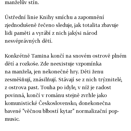
manželův stín.
Ústřední linie Knihy smíchu a zapomnění
zjednodušeně řečeno sleduje, jak totalita zbavuje
lidi paměti a vyrábí z nich jakýsi národ
nesvéprávných dětí.
Konkrétně Tamina končí na snovém ostrově plném
dětí a rozkoše. Zde neexistuje vzpomínka
na manžela, jen nekonečné hry. Děti ženu
zesměšňují, znásilňují. Stávají se z nich trýznitelé,
z ostrova past. Touha po idyle, v níž je radost
povinná, končí v románu stejně zvrhle jako
komunistické Československo, donekonečna
bavené "věčnou blbostí kytar" normalizační pop-
music.