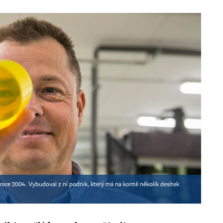
 roce 2004. Vybudoval z ní podnik, který má na kontě několik desítek