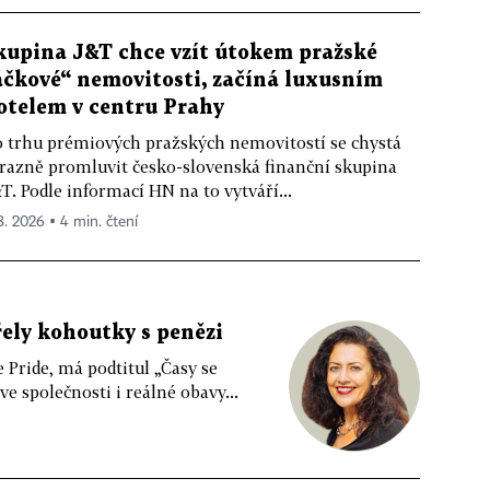
kupina J&T chce vzít útokem pražské
áčkové“ nemovitosti, začíná luxusním
otelem v centru Prahy
 trhu prémiových pražských nemovitostí se chystá
razně promluvit česko-slovenská finanční skupina
T. Podle informací HN na to vytváří...
 8. 2026 ▪ 4 min. čtení
řely kohoutky s penězi
e Pride, má podtitul „Časy se
 společnosti i reálné obavy...