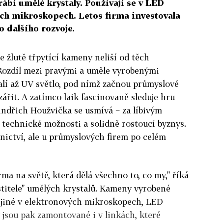
ábí umělé krystaly. Používají se v LED
ch mikroskopech. Letos firma investovala
 dalšího rozvoje.
e žlutě třpytící kameny neliší od těch
 Rozdíl mezi pravými a uměle vyrobenými
í až UV světlo, pod nímž začnou průmyslové
ářit. A zatímco laik fascinovaně sleduje hru
Jindřich Houžvička se usmívá − za líbivým
 technické možnosti a solidně rostoucí byznys.
tnictví, ale u průmyslových firem po celém
rma na světě, která dělá všechno to, co my," říká
stitele" umělých krystalů. Kameny vyrobené
 jiné v elektronových mikroskopech, LED
y jsou pak zamontované i v linkách, které