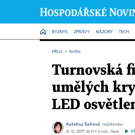
HOME
BYZNYS
ZPRÁVY
NÁZORY
TECH
HN.cz
›
Archiv
Turnovská f
umělých krys
LED osvětle
Kateřina Šefrová
redaktorka
P
8. 12. 2017 16:11 ▪ 5 min. čtení