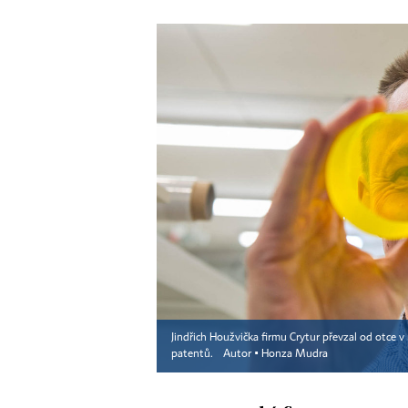
Jindřich Houžvička firmu Crytur převzal od otce v
patentů.
Autor ▪
Honza Mudra