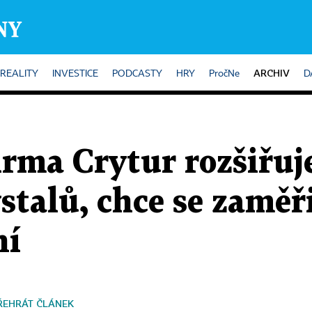
ARCHIV
REALITY
INVESTICE
PODCASTY
HRY
PročNe
D
irma Crytur rozšiřuj
talů, chce se zaměři
ní
ŘEHRÁT ČLÁNEK