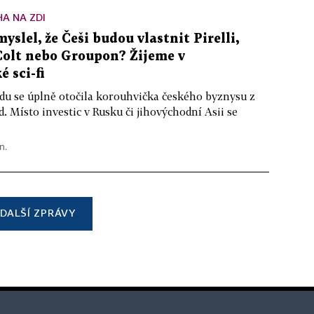
A NA ZDI
yslel, že Češi budou vlastnit Pirelli,
Colt nebo Groupon? Žijeme v
é sci-fi
du se úplně otočila korouhvička českého byznysu z
. Místo investic v Rusku či jihovýchodní Asii se
n.
DALŠÍ ZPRÁVY