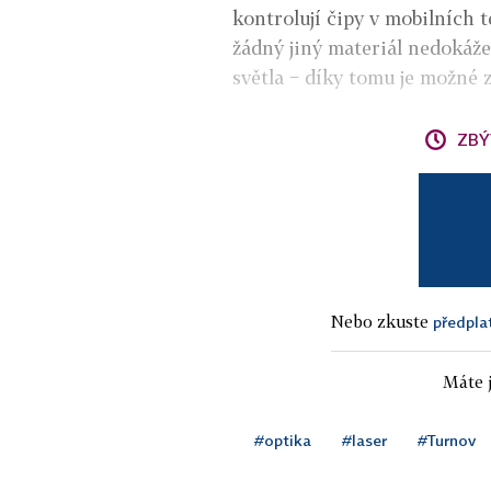
kontrolují čipy v mobilních t
žádný jiný materiál nedokáže
světla − díky tomu je možné z
ZBÝ
Nebo zkuste
předpla
Máte j
#optika
#laser
#Turnov