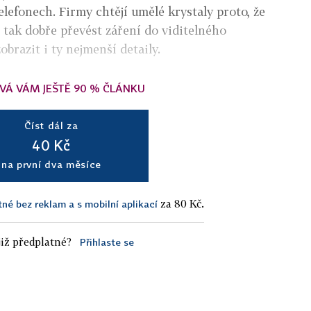
elefonech. Firmy chtějí umělé krystaly proto, že
 tak dobře převést záření do viditelného
obrazit i ty nejmenší detaily.
VÁ VÁM JEŠTĚ 90 % ČLÁNKU
Číst dál za
40 Kč
na první dva měsíce
za 80 Kč.
tné bez reklam a s mobilní aplikací
iž předplatné?
Přihlaste se