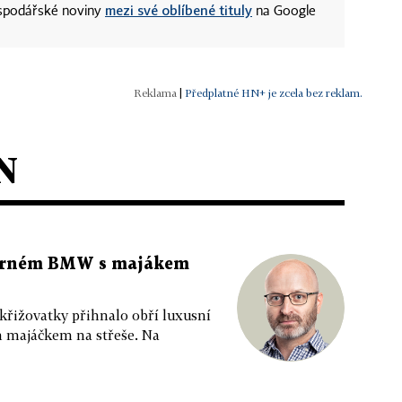
mezi své oblíbené tituly
ospodářské noviny
na Google
|
Předplatné HN+ je zcela bez reklam.
N
 černém BMW s majákem
 křižovatky přihnalo obří luxusní
m majáčkem na střeše. Na