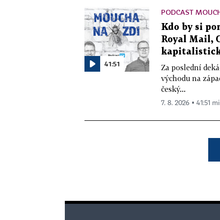
PODCAST MOUCH
Kdo by si pom
Royal Mail, 
kapitalistick
41:51
Za poslední deká
východu na západ
český...
7. 8. 2026 ▪ 41:51 mi