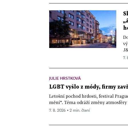
S
„
h
Do
vý
J&
7.
JULIE HRSTKOVÁ
LGBT vyšlo z módy, firmy zav
Letošní pochod hrdosti, festival Pragu
mění“. Téma odráží změny atmosféry ve
7. 8. 2026 ▪ 2 min. čtení