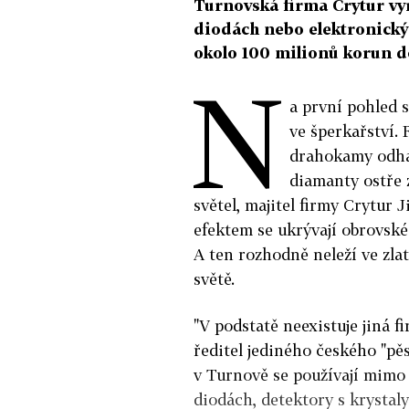
Turnovská firma Crytur vyr
diodách nebo elektronický
okolo 100 milionů korun do
N
a první pohled s
ve šperkařství.
drahokamy odhal
diamanty ostře z
světel, majitel firmy Crytur 
efektem se ukrývají obrovské
A ten rozhodně neleží ve zla
světě.
"V podstatě neexistuje jiná fi
ředitel jediného českého "pě
v Turnově se používají mimo
diodách, detektory s krystal