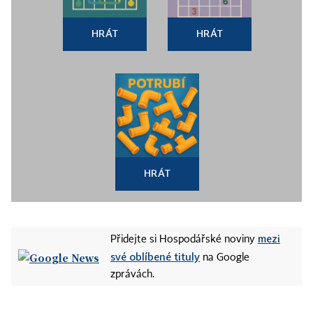
HRÁT
HRÁT
HRÁT
mezi
Přidejte si Hospodářské noviny
své oblíbené tituly
na Google
zprávách.