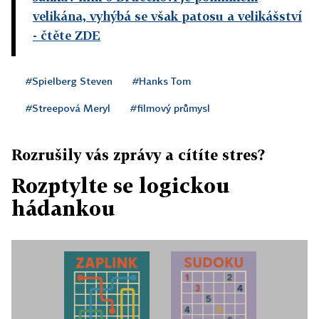
velikána, vyhýbá se však patosu a velikášství
- čtěte ZDE
#Spielberg Steven
#Hanks Tom
#Streepová Meryl
#filmový průmysl
Rozrušily vás zprávy a cítíte stres?
Rozptylte se logickou
hádankou