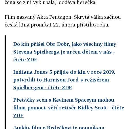
žena se z ní vyklubala," dodává herečka.
Film nazvaný Akta Pentagon: Skrytá válka začnou
česká kina promítat 22. února příštího roku.
Do kin přišel Obr Dobr, jako všechny filmy
Stevena Spielberga je určen dětem v nás
-
čtěte ZDE
Indiana Jones 5 přijde do kin v roce 2019,
potvrdili to Harrison Ford s režisérem
Spielbergem
- čtěte ZDE
Přetáčky scén s Kevinem Spaceym mohou
filmu pomoci, věří režisér Ridley Scott
- čtěte
ZDE
Jankův film o Brdečkovi je pomníkem