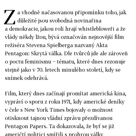
Z
a vhodně načasovanou připomínku toho, jak
důležité jsou svobodná novinařina
a demokracie, jakou roli hrají whistlebloweři a že
vlády někdy lžou, bývá označován nejnovější film
režiséra Stevena Spielberga nazvaný Akta
Pentagon: Skrytá válka. Dle tvůrců jde ale zároveň
o poctu feminismu − tématu, které dnes rezonuje
stejně jako v 70. letech minulého století, kdy se
snímek odehrává.
Film, který dnes začínají promítat americká kina,
vypráví o sporu z roku 1971, kdy americké deníky
v čele s New York Times bojovaly o možnost
otisknout tajnou vládní zprávu přezdívanou
Pentagon Papers. Ta dokazovala, že byť se již
američtí politici smířili s prohrou války