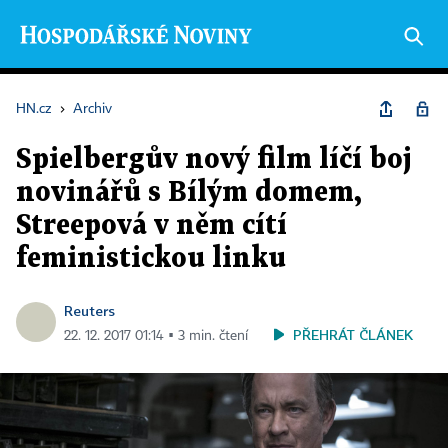
HN.cz
›
Archiv
Spielbergův nový film líčí boj
novinářů s Bílým domem,
Streepová v něm cítí
feministickou linku
Reuters
PŘEHRÁT ČLÁNEK
22. 12. 2017 01:14 ▪ 3 min. čtení