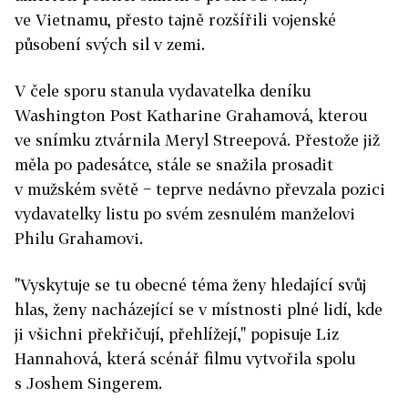
ve Vietnamu, přesto tajně rozšířili vojenské
působení svých sil v zemi.
V čele sporu stanula vydavatelka deníku
Washington Post Katharine Grahamová, kterou
ve snímku ztvárnila Meryl Streepová. Přestože již
měla po padesátce, stále se snažila prosadit
v mužském světě − teprve nedávno převzala pozici
vydavatelky listu po svém zesnulém manželovi
Philu Grahamovi.
"Vyskytuje se tu obecné téma ženy hledající svůj
hlas, ženy nacházející se v místnosti plné lidí, kde
ji všichni překřičují, přehlížejí," popisuje Liz
Hannahová, která scénář filmu vytvořila spolu
s Joshem Singerem.