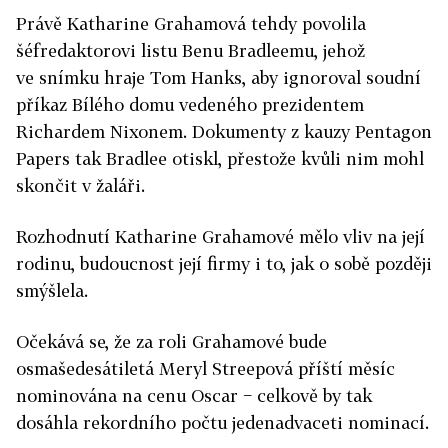
Právě Katharine Grahamová tehdy povolila
šéfredaktorovi listu Benu Bradleemu, jehož
ve snímku hraje Tom Hanks, aby ignoroval soudní
příkaz Bílého domu vedeného prezidentem
Richardem Nixonem. Dokumenty z kauzy Pentagon
Papers tak Bradlee otiskl, přestože kvůli nim mohl
skončit v žaláři.
Rozhodnutí Katharine Grahamové mělo vliv na její
rodinu, budoucnost její firmy i to, jak o sobě později
smýšlela.
Očekává se, že za roli Grahamové bude
osmašedesátiletá Meryl Streepová příští měsíc
nominována na cenu Oscar − celkově by tak
dosáhla rekordního počtu jedenadvaceti nominací.