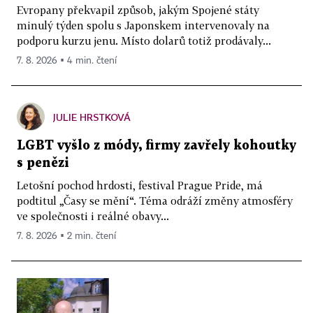
Evropany překvapil způsob, jakým Spojené státy
minulý týden spolu s Japonskem intervenovaly na
podporu kurzu jenu. Místo dolarů totiž prodávaly...
7. 8. 2026 ▪ 4 min. čtení
JULIE HRSTKOVÁ
LGBT vyšlo z módy, firmy zavřely kohoutky
s penězi
Letošní pochod hrdosti, festival Prague Pride, má
podtitul „Časy se mění“. Téma odráží změny atmosféry
ve společnosti i reálné obavy...
7. 8. 2026 ▪ 2 min. čtení