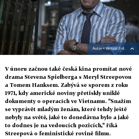
Autor ▪
Vertical Ent.
V únoru začnou také česká kina promítat nové
drama Stevena Spielberga s Meryl Streepovou
a Tomem Hanksem. Zabývá se sporem z roku
1971, kdy americké noviny přetiskly uniklé
dokumenty o operacích ve Vietnamu. "Snažím
se vyprávět mladým ženám, které tehdy ještě
nebyly na světě, jaké to donedávna bylo a jaké
to dodnes je na vedoucích pozicích," říká
Streepová o feministické rovině filmu.