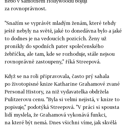
nebo v samotném Hollywoodu bojují
za rovnoprávnost.
"Snažím se vyprávět mladým ženám, které tehdy
ještě nebyly na světě, jaké to donedávna bylo a jaké
to dodnes je na vedoucích pozicích. Ženy už
pronikly do spodních pater společenského
žebříčku, ale tam, kde se rozhoduje, stále nejsou
rovnoprávně zastoupeny," říká Streepová.
Když se na roli připravovala, často prý sahala
po životopisné knize Katharine Grahamové zvané
Personal History, za niž vydavatelka obdržela
Pulitzerovu cenu. "Byla si velmi nejistá, v knize to
popisuje," podotýká Streepová. "V práci si spousta
lidí myslela, že Grahamová vykonává funkci,
na které být nemá. Dnes všichni víme, jak skvělá