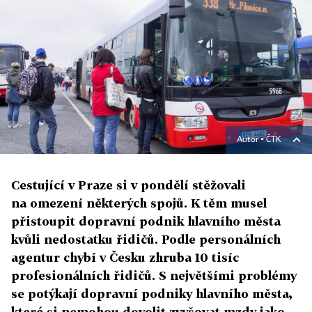
Autor ▪
ČTK
Cestující v Praze si v pondělí stěžovali
na omezení některých spojů. K těm musel
přistoupit dopravní podnik hlavního města
kvůli nedostatku řidičů. Podle personálních
agentur chybí v Česku zhruba 10 tisíc
profesionálních řidičů. S největšími problémy
se potýkají dopravní podniky hlavního města,
které si nemohou dovolit zvyšovat mzdy jako