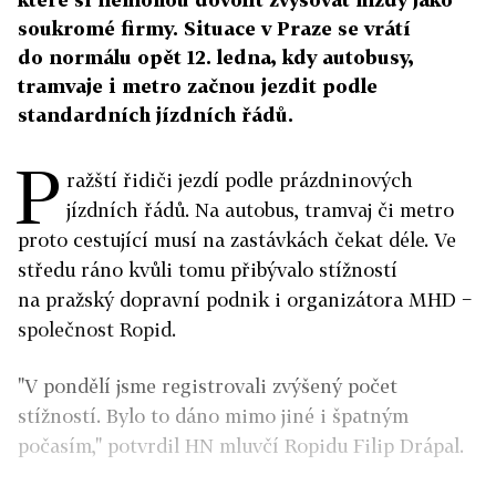
soukromé firmy. Situace v Praze se vrátí
do normálu opět 12. ledna, kdy autobusy,
tramvaje i metro začnou jezdit podle
standardních jízdních řádů.
P
ražští řidiči jezdí podle prázdninových
jízdních řádů. Na autobus, tramvaj či metro
proto cestující musí na zastávkách čekat déle. Ve
středu ráno kvůli tomu přibývalo stížností
na pražský dopravní podnik i organizátora MHD −
společnost Ropid.
"V pondělí jsme registrovali zvýšený počet
stížností. Bylo to dáno mimo jiné i špatným
počasím," potvrdil HN mluvčí Ropidu Filip Drápal.