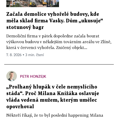
Začala demolice vyhořelé budovy, kde
měla sklad firma Vasky. Dům „ukusuje“
stotunový bagr
Demoliční firma v pátek dopoledne začala bourat
výškovou budovu v někdejším továrním areálu ve Zlíně,
která v červenci vyhořela. Zničený objekt...
7. 8. 2026 ▪ 3 min. čtení
PETR HONZEJK
„Prolhaný hlupák v čele nemyslícího
stáda“. Proč Milana Knížáka oslavuje
vláda vedená mužem, kterým umělec
opovrhoval
Někteří říkají, že to byl poslední happening Milana