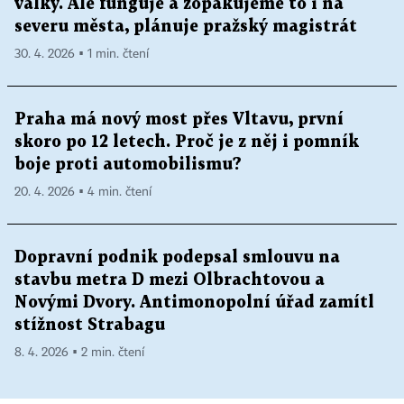
války. Ale funguje a zopakujeme to i na
severu města, plánuje pražský magistrát
30. 4. 2026 ▪ 1 min. čtení
Praha má nový most přes Vltavu, první
skoro po 12 letech. Proč je z něj i pomník
boje proti automobilismu?
20. 4. 2026 ▪ 4 min. čtení
Dopravní podnik podepsal smlouvu na
stavbu metra D mezi Olbrachtovou a
Novými Dvory. Antimonopolní úřad zamítl
stížnost Strabagu
8. 4. 2026 ▪ 2 min. čtení