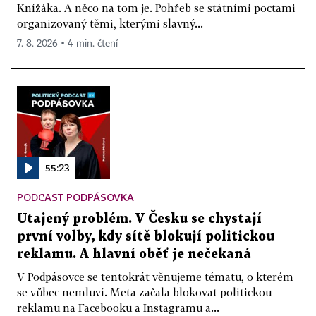
Knížáka. A něco na tom je. Pohřeb se státními poctami
organizovaný těmi, kterými slavný...
7. 8. 2026 ▪ 4 min. čtení
55:23
PODCAST PODPÁSOVKA
Utajený problém. V Česku se chystají
první volby, kdy sítě blokují politickou
reklamu. A hlavní oběť je nečekaná
V Podpásovce se tentokrát věnujeme tématu, o kterém
se vůbec nemluví. Meta začala blokovat politickou
reklamu na Facebooku a Instagramu a...