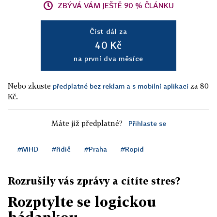
ZBÝVÁ VÁM JEŠTĚ 90 % ČLÁNKU
Číst dál za
40 Kč
na první dva měsíce
Nebo zkuste
za 80
předplatné bez reklam a s mobilní aplikací
Kč.
Máte již předplatné?
Přihlaste se
#MHD
#řidič
#Praha
#Ropid
Rozrušily vás zprávy a cítíte stres?
Rozptylte se logickou