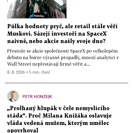
Půlka hodnoty pryč, ale retail stále věří
Muskovi. Sázejí investoři na SpaceX
naivně, nebo akcie našly svoje dno?
Přestože se akcie společnosti SpaceX po velkolepém
debutu na burze výrazně propadly, mnozí analytici z
Wall Street nepřestávají firmě věřit a...
8. 8. 2026 ▪ 5 min. čtení
PETR HONZEJK
„Prolhaný hlupák v čele nemyslícího
stáda“. Proč Milana Knížáka oslavuje
vláda vedená mužem, kterým umělec
opovrhoval