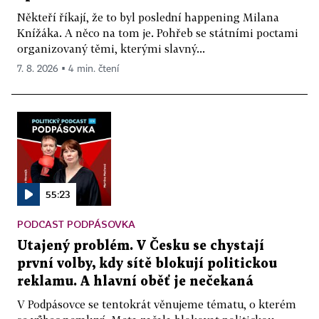
Někteří říkají, že to byl poslední happening Milana
Knížáka. A něco na tom je. Pohřeb se státními poctami
organizovaný těmi, kterými slavný...
7. 8. 2026 ▪ 4 min. čtení
55:23
PODCAST PODPÁSOVKA
Utajený problém. V Česku se chystají
první volby, kdy sítě blokují politickou
reklamu. A hlavní oběť je nečekaná
V Podpásovce se tentokrát věnujeme tématu, o kterém