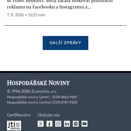
se vůbec nemluví. Meta začala blokovat politickou
reklamu na Facebooku a Instagramu a...
7. 8. 2026 ▪ 55:23 min.
DALŠÍ ZPRÁVY
©
1996-2026
Economia, a.s.
Hospodářské noviny (print) ISSN 0862-9587
Hospodářské noviny (online) ISSN 2787-950X
Certifikováno
Sledujte nás