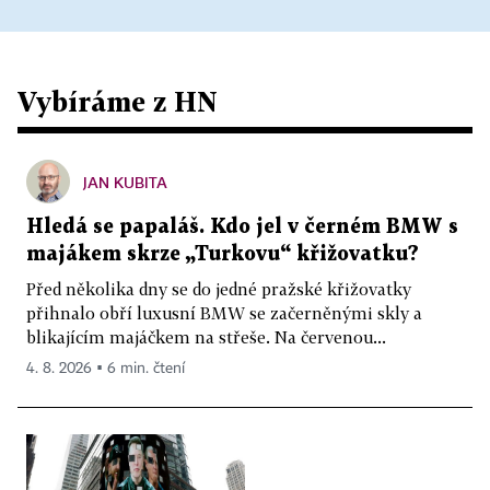
Vybíráme z HN
JAN KUBITA
Hledá se papaláš. Kdo jel v černém BMW s
majákem skrze „Turkovu“ křižovatku?
Před několika dny se do jedné pražské křižovatky
přihnalo obří luxusní BMW se začerněnými skly a
blikajícím majáčkem na střeše. Na červenou...
4. 8. 2026 ▪ 6 min. čtení