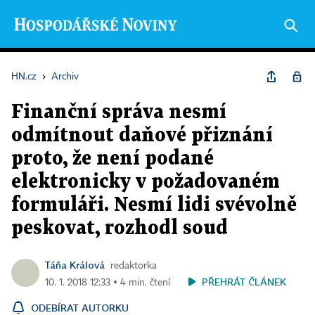
HN.cz
›
Archiv
Finanční správa nesmí
odmítnout daňové přiznání
proto, že není podané
elektronicky v požadovaném
formuláři. Nesmí lidi svévolně
peskovat, rozhodl soud
Táňa Králová
redaktorka
PŘEHRÁT ČLÁNEK
10. 1. 2018 12:33 ▪ 4 min. čtení
ODEBÍRAT AUTORKU