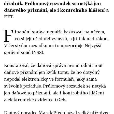
úředník. Průlomový rozsudek se netýká jen
daňového přiznání, ale i kontrolního hlášení a
EET.
F
inanční správa nemůže bazírovat na něčem,
co si její úředníci vymyslí, a jít tak nad zákon.
V čerstvém rozsudku na to upozorňuje Nejvyšší
správní soud (NSS).
Konstatoval, že daňová správa nesmí odmítnout
daňové přiznání jen kvůli tomu, že ho dotyčný
nepodal elektronicky ve formuláři, jaký sama
svévolně požaduje. Průlomový rozsudek se netýká
jen daňového přiznání, ale i kontrolního hlášení
a elektronické evidence tržeb.
Daňový poradce Marek Piech býval velký příznivec