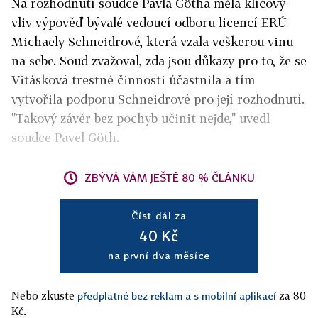
Na rozhodnutí soudce Pavla Götha měla klíčový
vliv výpověď bývalé vedoucí odboru licencí ERÚ
Michaely Schneidrové, která vzala veškerou vinu
na sebe. Soud zvažoval, zda jsou důkazy pro to, že se
Vitásková trestné činnosti účastnila a tím
vytvořila podporu Schneidrové pro její rozhodnutí.
"Takový závěr bez pochyb učinit nejde," uvedl
soudce Pavel Göth.
ZBÝVÁ VÁM JEŠTĚ 80 % ČLÁNKU
Číst dál za
40 Kč
na první dva měsíce
Nebo zkuste
za 80
předplatné bez reklam a s mobilní aplikací
Kč.