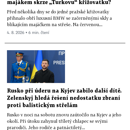
majákem skrze „Turkovu“ křižovatku?
Před několika dny se do jedné pražské křižovatky
přihnalo obří luxusní BMW se začerněnými skly a
blikajícím majáčkem na střeše. Na červenou...
4. 8. 2026 ▪ 6 min. čtení
Rusko při úderu na Kyjev zabilo další dítě.
Zelenskyj hledá řešení nedostatku zbraní
proti balistickým střelám
Rusko v noci na sobotu znovu zaútočilo na Kyjev a jeho
okolí. Při útoku zahynul tříletý chlapec se svými
prarodiči. Jeho rodiče a patnáctiletý...