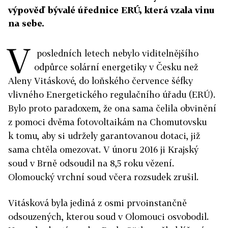
výpověď bývalé úřednice ERÚ, která vzala vinu
na sebe.
V
posledních letech nebylo viditelnějšího
odpůrce solární energetiky v Česku než
Aleny Vitáskové, do loňského července šéfky
vlivného Energetického regulačního úřadu (ERÚ).
Bylo proto paradoxem, že ona sama čelila obvinění
z pomoci dvěma fotovoltaikám na Chomutovsku
k tomu, aby si udržely garantovanou dotaci, již
sama chtěla omezovat. V únoru 2016 ji Krajský
soud v Brně odsoudil na 8,5 roku vězení.
Olomoucký vrchní soud včera rozsudek zrušil.
Vitásková byla jediná z osmi prvoinstančně
odsouzených, kterou soud v Olomouci osvobodil.