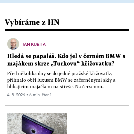
Vybíráme z HN
JAN KUBITA
Hledá se papaláš. Kdo jel v černém BMW s
majákem skrze „Turkovu“ křižovatku?
Před několika dny se do jedné pražské křižovatky
přihnalo obří luxusní BMW se začerněnými skly a
blikajícím majáčkem na střeše. Na červenou...
4. 8. 2026 ▪ 6 min. čtení