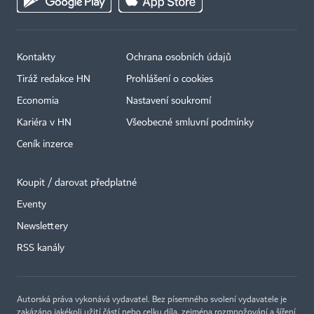
Kontakty
Ochrana osobních údajů
Tiráž redakce HN
Prohlášení o cookies
Economia
Nastavení soukromí
Kariéra v HN
Všeobecné smluvní podmínky
Ceník inzerce
Koupit / darovat předplatné
Eventy
×
Newslettery
RSS kanály
Autorská práva vykonává vydavatel. Bez písemného svolení vydavatele je
zakázáno jakékoli užití částí nebo celku díla, zejména rozmnožování a šíření