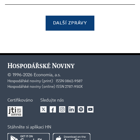
DALŠÍ ZPRÁVY
©
1996-2026
Economia, a.s.
Hospodářské noviny (print) ISSN 0862-9587
Hospodářské noviny (online) ISSN 2787-950X
Certifikováno
Sledujte nás
Stáhněte si aplikaci HN