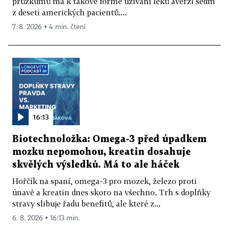
průzkumů má k takové formě užívání léků averzi sedm
z deseti amerických pacientů....
7. 8. 2026 ▪ 4 min. čtení
16:13
Biotechnoložka: Omega-3 před úpadkem
mozku nepomohou, kreatin dosahuje
skvělých výsledků. Má to ale háček
Hořčík na spaní, omega-3 pro mozek, železo proti
únavě a kreatin dnes skoro na všechno. Trh s doplňky
stravy slibuje řadu benefitů, ale které z...
6. 8. 2026 ▪ 16:13 min.