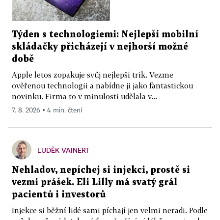
Týden s technologiemi: Nejlepší mobilní
skládačky přicházejí v nejhorší možné
době
Apple letos zopakuje svůj nejlepší trik. Vezme
ověřenou technologii a nabídne ji jako fantastickou
novinku. Firma to v minulosti udělala v...
7. 8. 2026 ▪ 4 min. čtení
LUDĚK VAINERT
Nehladov, nepíchej si injekci, prostě si
vezmi prášek. Eli Lilly má svatý grál
pacientů i investorů
Injekce si běžní lidé sami píchají jen velmi neradi. Podle