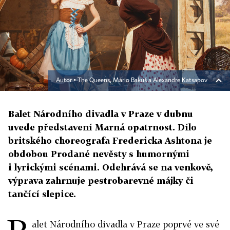
Autor ▪
The Queens, Mário Bakuš a Alexandre Katsapov
Balet Národního divadla v Praze v dubnu
uvede představení Marná opatrnost. Dílo
britského choreografa Fredericka Ashtona je
obdobou Prodané nevěsty s humornými
i lyrickými scénami. Odehrává se na venkově,
výprava zahrnuje pestrobarevné májky či
tančící slepice.
alet Národního divadla v Praze poprvé ve své