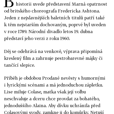
B
historii uvede představení Marná opatrnost
od britského choreografa Fredericka Ashtona.
Jeden z nejslavnějších baletních titulů patří také
k těm nejstarším dochovaným, poprvé byl uveden
v roce 1789. Národní divadlo letos 19. dubna
představí jeho verzi z roku 1960.
Děj se odehrává na venkově, výprava připomíná
kreslený film a zahrnuje pestrobarevné májky či
tančící slepice.
Příběh je obdobou Prodané nevěsty s humornými
i lyrickými scénami a má jednoduchou zápletku.
Lise miluje Colase, matka však její volbu
neschvaluje a dceru chce provdat za bohatého,
jednoduššího Alaina. Aby dívku uchránila před
Colasovými svody, zamkne ji do komůrky. Netuší