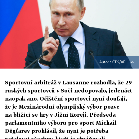
Autor ▪
ČTK/AP
Sportovní arbitráž v Lausanne rozhodla, že 29
ruských sportovců v Soči nedopovalo, jedenáct
naopak ano. Očištění sportovci nyní doufají,
že je Mezinárodní olympijský výbor pozve
na blížící se hry v Jižní Koreji. Předseda
parlamentního výboru pro sport Mi­chail
Děgťarev prohlásil, že nyní je potřeba
zažalovat všechny, kteří je obviňovali