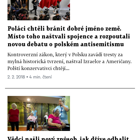
Poláci chtěli bránit dobré jméno země.
Místo toho naštvali spojence a rozpoutali
novou debatu o polském antisemitismu
Kontroverzní zákon, který v Polsku zavádí tresty za
mylná historická tvrzení, naštval Izraelce a Američany.
Polští konzervativci chtějí...
2. 2. 2018 ▪ 4 min. čtení
Vědci našli nový způsob, jak dříve odhalit