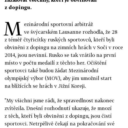
z dopingu.
M
ezinárodní sportovní arbitráž
ve švýcarském Lausanne rozhodla, že 28
z téměř čtyřicítky ruských sportovců, kteří byli
obviněni z dopingu na zimních hrách v Soči v roce
2014, jsou nevinní. Rusko se tak vrátilo na první
místo v počtu medailí z těchto her. Očištění
sportovci také budou žádat Mezinárodní
olympijský výbor (MOV), aby jim umožnil start
na blížících se hrách v Jižní Koreji.
"My všichni jsme rádi, že spravedlnost nakonec
zvítězila. Dnešní rozhodnutí ukazuje, že mnozí
z těch, kteří byli obviněni z dopingu, jsou čistí
sportovci. Netrpělivě čekají na pokračování své