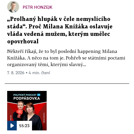
PETR HONZEJK
„Prolhaný hlupák v čele nemyslícího
stáda“. Proč Milana Knížáka oslavuje
vláda vedená mužem, kterým umělec
opovrhoval
Někteří říkají, že to byl poslední happening Milana
Knížáka. A něco na tom je. Pohřeb se státními poctami
organizovaný těmi, kterými slavný...
7. 8. 2026 ▪ 4 min. čtení
55:23