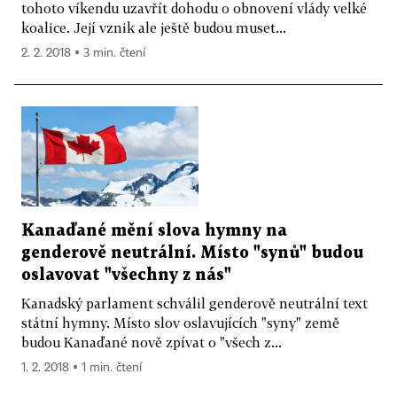
tohoto víkendu uzavřít dohodu o obnovení vlády velké
koalice. Její vznik ale ještě budou muset...
2. 2. 2018 ▪ 3 min. čtení
Kanaďané mění slova hymny na
genderově neutrální. Místo "synů" budou
oslavovat "všechny z nás"
Kanadský parlament schválil genderově neutrální text
státní hymny. Místo slov oslavujících "syny" země
budou Kanaďané nově zpívat o "všech z...
1. 2. 2018 ▪ 1 min. čtení