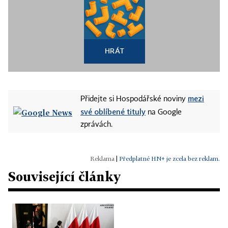
HRÁT
mezi
Přidejte si Hospodářské noviny
své oblíbené tituly
na Google
zprávách.
|
Předplatné HN+ je zcela bez reklam.
Související články