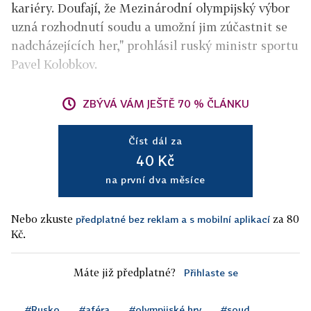
kariéry. Doufají, že Mezinárodní olympijský výbor
uzná rozhodnutí soudu a umožní jim zúčastnit se
nadcházejících her," prohlásil ruský ministr sportu
Pavel Kolobkov.
ZBÝVÁ VÁM JEŠTĚ 70 % ČLÁNKU
Číst dál za
40 Kč
na první dva měsíce
Nebo zkuste
za 80
předplatné bez reklam a s mobilní aplikací
Kč.
Máte již předplatné?
Přihlaste se
#Rusko
#aféra
#olympijské hry
#soud