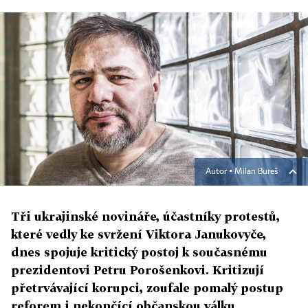
Autor ▪
Milan Bureš
Tři ukrajinské novináře, účastníky protestů,
které vedly ke svržení Viktora Janukovyče,
dnes spojuje kritický postoj k současnému
prezidentovi Petru Porošenkovi. Kritizují
přetrvávající korupci, zoufale pomalý postup
reforem i nekončící občanskou válku.