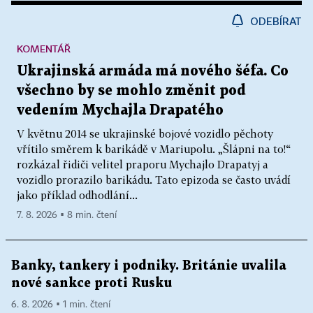
ODEBÍRAT
KOMENTÁŘ
Ukrajinská armáda má nového šéfa. Co
všechno by se mohlo změnit pod
vedením Mychajla Drapatého
V květnu 2014 se ukrajinské bojové vozidlo pěchoty
vřítilo směrem k barikádě v Mariupolu. „Šlápni na to!“
rozkázal řidiči velitel praporu Mychajlo Drapatyj a
vozidlo prorazilo barikádu. Tato epizoda se často uvádí
jako příklad odhodlání...
7. 8. 2026 ▪ 8 min. čtení
Banky, tankery i podniky. Británie uvalila
nové sankce proti Rusku
6. 8. 2026 ▪ 1 min. čtení