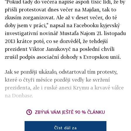
"Pokud tady do večera napíše aspoň tisíc lidí, že by
přišli protestovat dnes večer na Majdan, tak to
zkusím zorganizovat. Ale až v deset večer, do té
doby jsem v práci," napsal na Facebooku kyjevský
investigativní novinář Mustafa Najom 21. listopadu
2013 krátce poté, co se dozvěděl, že tehdejší
prezident Viktor Janukovyč na poslední chvíli
zrušil podpis asociační dohody s Evropskou unií.
Jak se později ukázalo, odstartoval tím protesty,
které o čtyři měsíce později vedly ke svržení
prezidenta, ale i ruské anexi Krymu a krvavé válce
na Donbase.
ZBÝVÁ VÁM JEŠTĚ 90 % ČLÁNKU
Číst dál za