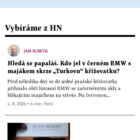
Vybíráme z HN
JAN KUBITA
Hledá se papaláš. Kdo jel v černém BMW s
majákem skrze „Turkovu“ křižovatku?
Před několika dny se do jedné pražské křižovatky
přihnalo obří luxusní BMW se začerněnými skly a
blikajícím majáčkem na střeše. Na červenou...
4. 8. 2026 ▪ 6 min. čtení