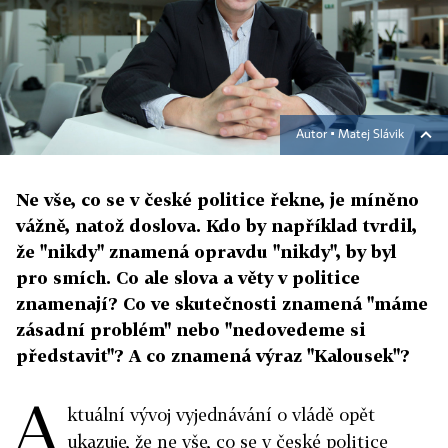
Autor ▪
Matej Slávik
Ne vše, co se v české politice řekne, je míněno
vážně, natož doslova. Kdo by například tvrdil,
že "nikdy" znamená opravdu "nikdy", by byl
pro smích. Co ale slova a věty v politice
znamenají? Co ve skutečnosti znamená "máme
zásadní problém" nebo "nedovedeme si
představit"? A co znamená výraz "Kalousek"?
A
ktuální vývoj vyjednávání o vládě opět
ukazuje, že ne vše, co se v české politice