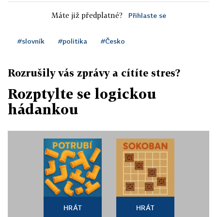
Máte již předplatné?
Přihlaste se
#slovník
#politika
#Česko
Rozrušily vás zprávy a cítíte stres?
Rozptylte se logickou
hádankou
HRÁT
HRÁT