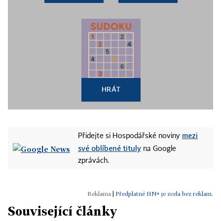
HRÁT
mezi
Přidejte si Hospodářské noviny
své oblíbené tituly
na Google
zprávách.
|
Předplatné HN+ je zcela bez reklam.
Související články