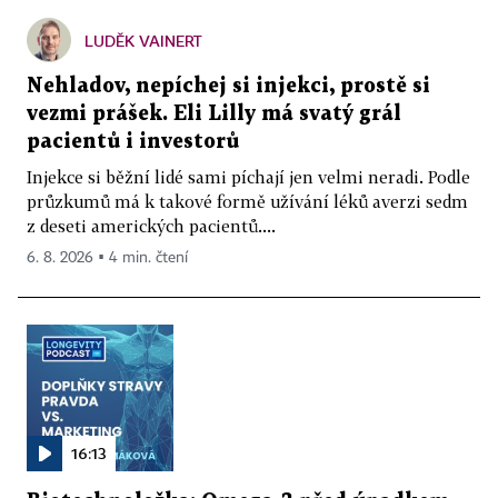
LUDĚK VAINERT
Nehladov, nepíchej si injekci, prostě si
vezmi prášek. Eli Lilly má svatý grál
pacientů i investorů
Injekce si běžní lidé sami píchají jen velmi neradi. Podle
průzkumů má k takové formě užívání léků averzi sedm
z deseti amerických pacientů....
6. 8. 2026 ▪ 4 min. čtení
16:13