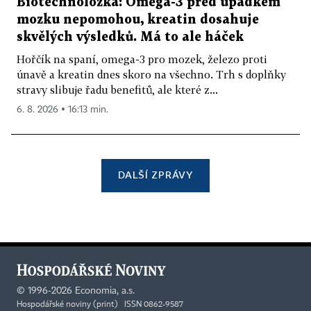
Biotechnoložka: Omega-3 před úpadkem
mozku nepomohou, kreatin dosahuje
skvělých výsledků. Má to ale háček
Hořčík na spaní, omega-3 pro mozek, železo proti
únavě a kreatin dnes skoro na všechno. Trh s doplňky
stravy slibuje řadu benefitů, ale které z...
6. 8. 2026 ▪ 16:13 min.
DALŠÍ ZPRÁVY
©
1996-2026
Economia, a.s.
Hospodářské noviny (print) ISSN 0862-9587