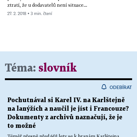
ztratí, že u dodavatelů není situace...
27. 2. 2018 ▪ 3 min. čtení
Téma:
slovník
ODEBÍRAT
Pochutnával si Karel IV. na Karlštejně
na lanýžích a naučil je jíst i Francouze?
Dokumenty z archivů naznačují, že je
to možné
Téměř přesně před 601 lety se k branám Karlštejna