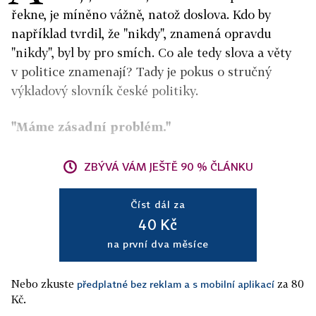
řekne, je míněno vážně, natož doslova. Kdo by
například tvrdil, že "nikdy", znamená opravdu
"nikdy", byl by pro smích. Co ale tedy slova a věty
v politice znamenají? Tady je pokus o stručný
výkladový slovník české politiky.
"Máme zásadní problém."
ZBÝVÁ VÁM JEŠTĚ 90 % ČLÁNKU
Číst dál za
40 Kč
na první dva měsíce
Nebo zkuste
za 80
předplatné bez reklam a s mobilní aplikací
Kč.