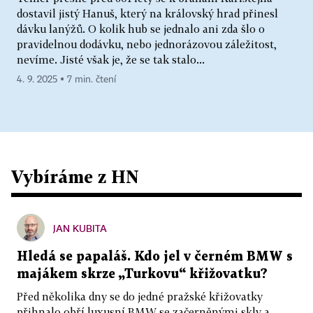
dostavil jistý Hanuš, který na královský hrad přinesl
dávku lanýžů. O kolik hub se jednalo ani zda šlo o
pravidelnou dodávku, nebo jednorázovou záležitost,
nevíme. Jisté však je, že se tak stalo...
4. 9. 2025 ▪ 7 min. čtení
Vybíráme z HN
JAN KUBITA
Hledá se papaláš. Kdo jel v černém BMW s
majákem skrze „Turkovu“ křižovatku?
Před několika dny se do jedné pražské křižovatky
přihnalo obří luxusní BMW se začerněnými skly a