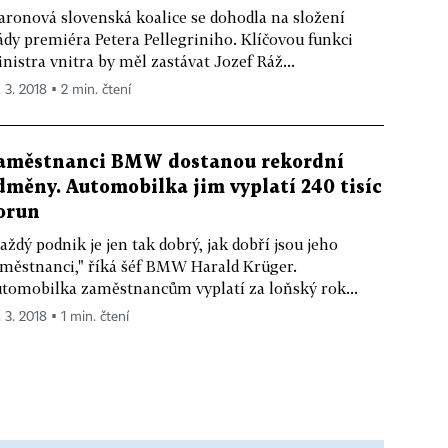
aronová slovenská koalice se dohodla na složení
ády premiéra Petera Pellegriniho. Klíčovou funkci
nistra vnitra by měl zastávat Jozef Ráž...
. 3. 2018 ▪ 2 min. čtení
aměstnanci BMW dostanou rekordní
dměny. Automobilka jim vyplatí 240 tisíc
orun
aždý podnik je jen tak dobrý, jak dobří jsou jeho
městnanci," říká šéf BMW Harald Krüger.
tomobilka zaměstnancům vyplatí za loňský rok...
 3. 2018 ▪ 1 min. čtení