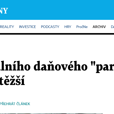
ARCHIV
REALITY
INVESTICE
PODCASTY
HRY
PročNe
D
álního daňového "pa
těžší
PŘEHRÁT ČLÁNEK