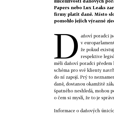
mlčenlivosti daňových por
Papers nebo Lux Leaks zar
firmy platit daně. Místo 
pomohlo jejich výrazné zj
D
aňoví poradci jso
v europarlament
že pokud existuj
respektive legi
měli daňoví poradci předem h
schéma pro své klienty navrh
do ní zapojí. Prý to neznamen
daně, dostanou okamžitě zák
špatného neshledá, mohou pos
o čem si myslí, že to je správ
Informace o daňových únicích