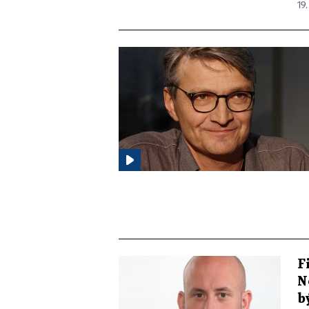
19.
F
N
b