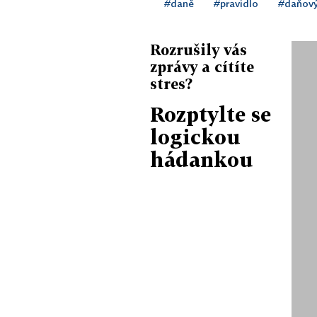
#daně
#pravidlo
#daňový
Rozrušily vás
zprávy a cítíte
stres?
Rozptylte se
logickou
hádankou