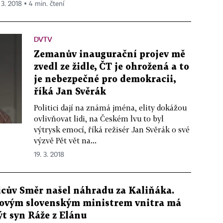
 3. 2018 ▪ 4 min. čtení
DVTV
Zemanův inaugurační projev mě
zvedl ze židle, ČT je ohrožená a to
je nebezpečné pro demokracii,
říká Jan Svěrák
Politici dají na známá jména, elity dokážou
ovlivňovat lidi, na Českém lvu to byl
výtrysk emocí, říká režisér Jan Svěrák o své
výzvě Pět vět na...
19. 3. 2018
icův Směr našel náhradu za Kaliňáka.
ovým slovenským ministrem vnitra má
ýt syn Ráže z Elánu