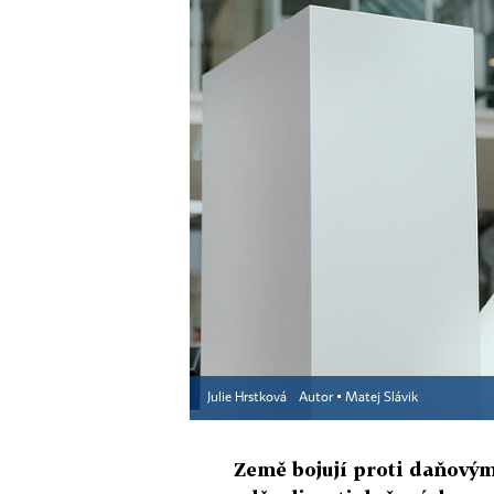
Julie Hrstková
Autor ▪
Matej Slávik
Země bojují proti daňový