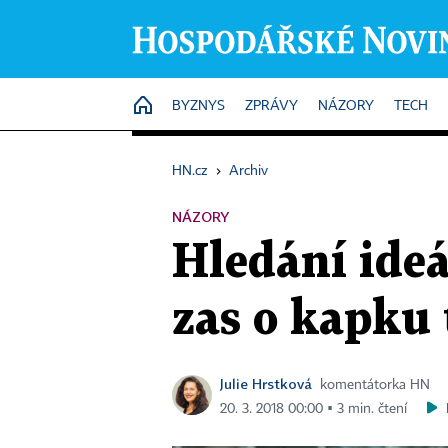
HOME
BYZNYS
ZPRÁVY
NÁZORY
TECH
HN.cz
›
Archiv
NÁZORY
Hledání ide
zas o kapku 
Julie Hrstková
komentátorka HN
20. 3. 2018 00:00 ▪ 3 min. čtení