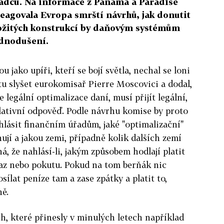
adců. Na informace z Panama a Paradise
eagovala Evropa smrští návrhů, jak donutit
složitých konstrukcí by daňovým systémům
ednodušení.
u jako upíři, kteří se bojí světla, nechal se loni
u slyšet eurokomisař Pierre Moscovici a dodal,
e legální optimalizace daní, musí přijít legální,
slativní odpověď. Podle návrhu komise by proto
lásit finančním úřadům, jaké "optimalizační"
ují a jakou zemi, případně kolik dalších zemí
á, že nahlásí-li, jakým způsobem hodlají platit
az nebo pokutu. Pokud na tom berňák nic
ílat peníze tam a zase zpátky a platit to,
ně.
, které přinesly v minulých letech například