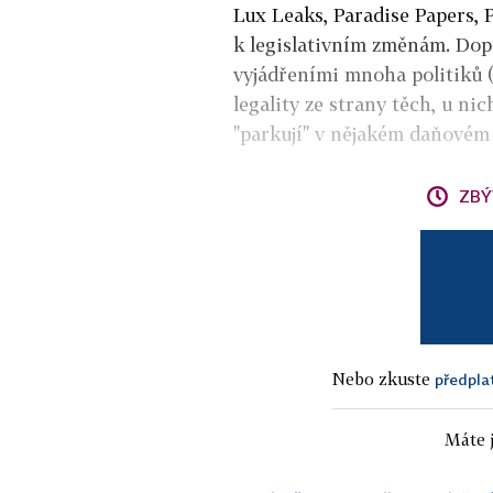
Lux Leaks, Paradise Papers, 
k legislativním změnám. Dop
vyjádřeními mnoha politiků 
legality ze strany těch, u ni
"parkují" v nějakém daňovém 
ZBÝ
Nebo zkuste
předpla
Máte j