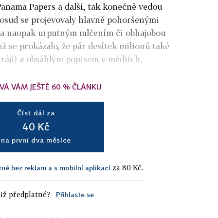
Panama Papers a další, tak konečně vedou
osud se projevovaly hlavně pohoršenými
(a naopak urputným mlčením či obhajobou
chž se prokázalo, že pár desítek milionů také
ráji) a obsáhlým popisem v médiích.
VÁ VÁM JEŠTĚ 60 % ČLÁNKU
Číst dál za
40 Kč
na první dva měsíce
za 80 Kč.
tné bez reklam a s mobilní aplikací
iž předplatné?
Přihlaste se