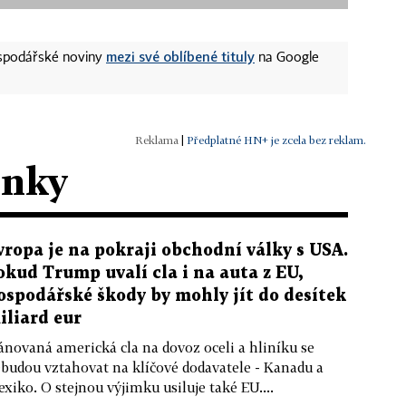
mezi své oblíbené tituly
ospodářské noviny
na Google
|
Předplatné HN+ je zcela bez reklam.
ánky
vropa je na pokraji obchodní války s USA.
okud Trump uvalí cla i na auta z EU,
ospodářské škody by mohly jít do desítek
iliard eur
ánovaná americká cla na dovoz oceli a hliníku se
budou vztahovat na klíčové dodavatele - Kanadu a
xiko. O stejnou výjimku usiluje také EU....