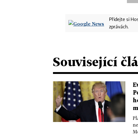
Přidejte si H
zprávách.
Související čl
E
P
h
m
Pl
ne
Me