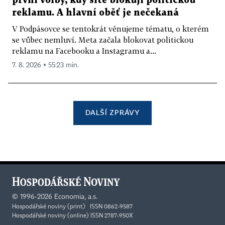
první volby, kdy sítě blokují politickou
reklamu. A hlavní oběť je nečekaná
V Podpásovce se tentokrát věnujeme tématu, o kterém
se vůbec nemluví. Meta začala blokovat politickou
reklamu na Facebooku a Instagramu a...
7. 8. 2026 ▪ 55:23 min.
DALŠÍ ZPRÁVY
©
1996-2026
Economia, a.s.
Hospodářské noviny (print) ISSN 0862-9587
Hospodářské noviny (online) ISSN 2787-950X