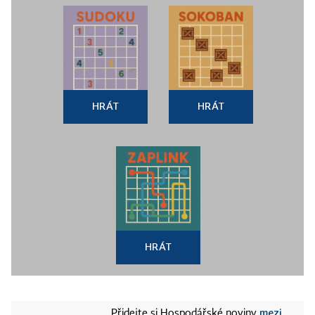
HRÁT
HRÁT
HRÁT
mezi
Přidejte si Hospodářské noviny