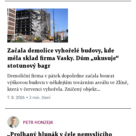
Začala demolice vyhořelé budovy, kde
měla sklad firma Vasky. Dům „ukusuje“
stotunový bagr
Demoliční firma v pátek dopoledne začala bourat
výškovou budovu v někdejším továrním areálu ve Zlíně,
která v červenci vyhořela. Zničený objekt...
7. 8. 2026 ▪ 3 min. čtení
PETR HONZEJK
„Prolhaný hlupák v čele nemyslícího