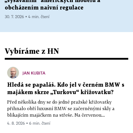
„vysáváním“ amerických modelů a
obcházením naivní regulace
30. 7. 2026 ▪ 4 min. čtení
Vybíráme z HN
JAN KUBITA
Hledá se papaláš. Kdo jel v černém BMW s
majákem skrze „Turkovu“ křižovatku?
Před několika dny se do jedné pražské křižovatky
přihnalo obří luxusní BMW se začerněnými skly a
blikajícím majáčkem na střeše. Na červenou...
4. 8. 2026 ▪ 6 min. čtení