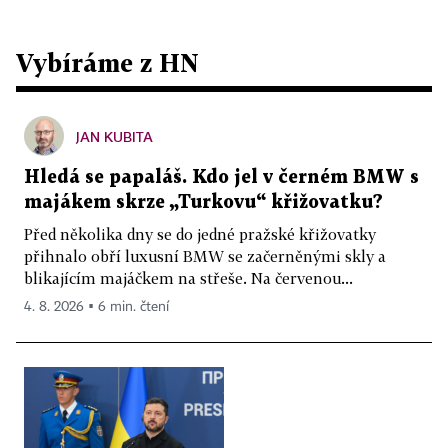
Vybíráme z HN
JAN KUBITA
Hledá se papaláš. Kdo jel v černém BMW s
majákem skrze „Turkovu“ křižovatku?
Před několika dny se do jedné pražské křižovatky
přihnalo obří luxusní BMW se začerněnými skly a
blikajícím majáčkem na střeše. Na červenou...
4. 8. 2026 ▪ 6 min. čtení