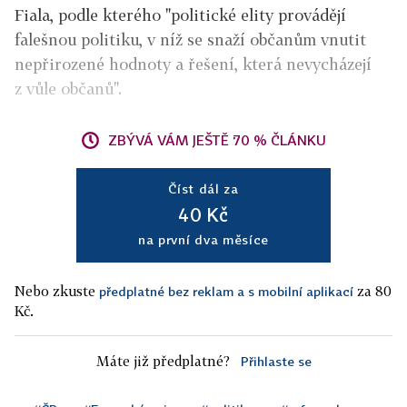
Fiala, podle kterého "politické elity provádějí
falešnou politiku, v níž se snaží občanům vnutit
nepřirozené hodnoty a řešení, která nevycházejí
z vůle občanů".
ZBÝVÁ VÁM JEŠTĚ 70 % ČLÁNKU
Číst dál za
40 Kč
na první dva měsíce
Nebo zkuste
za 80
předplatné bez reklam a s mobilní aplikací
Kč.
Máte již předplatné?
Přihlaste se