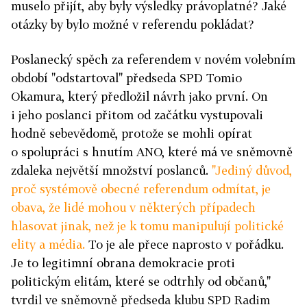
muselo přijít, aby byly výsledky právoplatné? Jaké
otázky by bylo možné v referendu pokládat?
Poslanecký spěch za referendem v novém volebním
období "odstartoval" předseda SPD Tomio
Okamura, který předložil návrh jako první. On
i jeho poslanci přitom od začátku vystupovali
hodně sebevědomě, protože se mohli opírat
o spolupráci s hnutím ANO, které má ve sněmovně
zdaleka největší množství poslanců.
"Jediný důvod,
proč systémově obecné referendum odmítat, je
obava, že lidé mohou v některých případech
hlasovat jinak, než je k tomu manipulují politické
elity a média.
To je ale přece naprosto v pořádku.
Je to legitimní obrana demokracie proti
politickým elitám, které se odtrhly od občanů,"
tvrdil ve sněmovně předseda klubu SPD Radim