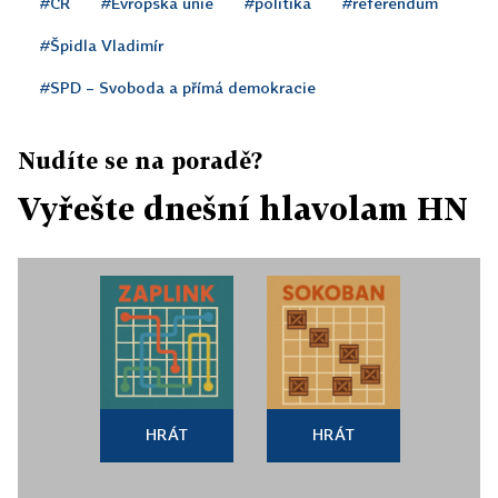
#ČR
#Evropská unie
#politika
#referendum
#Špidla Vladimír
#SPD – Svoboda a přímá demokracie
Nudíte se na poradě?
Vyřešte dnešní hlavolam HN
HRÁT
HRÁT