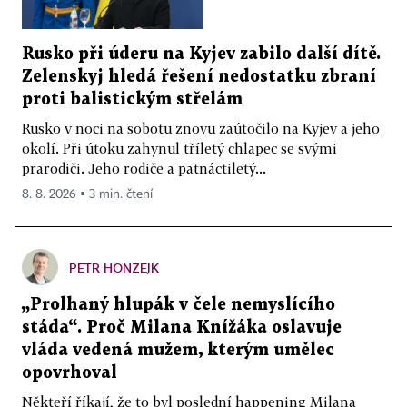
Rusko při úderu na Kyjev zabilo další dítě.
Zelenskyj hledá řešení nedostatku zbraní
proti balistickým střelám
Rusko v noci na sobotu znovu zaútočilo na Kyjev a jeho
okolí. Při útoku zahynul tříletý chlapec se svými
prarodiči. Jeho rodiče a patnáctiletý...
8. 8. 2026 ▪ 3 min. čtení
PETR HONZEJK
„Prolhaný hlupák v čele nemyslícího
stáda“. Proč Milana Knížáka oslavuje
vláda vedená mužem, kterým umělec
opovrhoval
Někteří říkají, že to byl poslední happening Milana