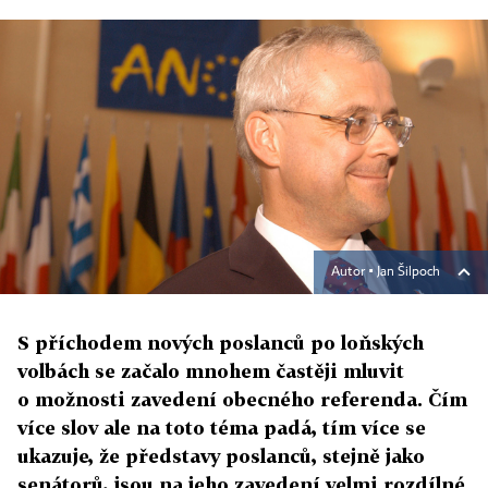
Autor ▪
Jan Šilpoch
S příchodem nových poslanců po loňských
volbách se začalo mnohem častěji mluvit
o možnosti zavedení obecného referenda. Čím
více slov ale na toto téma padá, tím více se
ukazuje, že představy poslanců, stejně jako
senátorů, jsou na jeho zavedení velmi rozdílné.