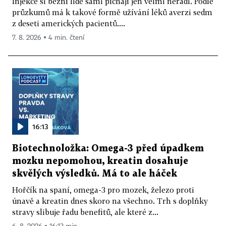
Injekce si běžní lidé sami píchají jen velmi neradi. Podle
průzkumů má k takové formě užívání léků averzi sedm
z deseti amerických pacientů....
7. 8. 2026 ▪ 4 min. čtení
16:13
Biotechnoložka: Omega-3 před úpadkem
mozku nepomohou, kreatin dosahuje
skvělých výsledků. Má to ale háček
Hořčík na spaní, omega-3 pro mozek, železo proti
únavě a kreatin dnes skoro na všechno. Trh s doplňky
stravy slibuje řadu benefitů, ale které z...