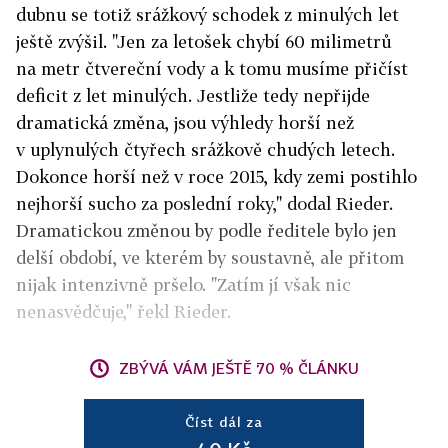
dubnu se totiž srážkový schodek z minulých let
ještě zvýšil. "Jen za letošek chybí 60 milimetrů
na metr čtvereční vody a k tomu musíme přičíst
deficit z let minulých. Jestliže tedy nepřijde
dramatická změna, jsou výhledy horší než
v uplynulých čtyřech srážkově chudých letech.
Dokonce horší než v roce 2015, kdy zemi postihlo
nejhorší sucho za poslední roky," dodal Rieder.
Dramatickou změnou by podle ředitele bylo jen
delší období, ve kterém by soustavně, ale přitom
nijak intenzivně pršelo. "Zatím jí však nic
nenasvědčuje," řekl Rieder.
ZBÝVÁ VÁM JEŠTĚ 70 % ČLÁNKU
Číst dál za