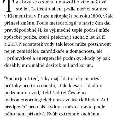
T
ak brzy se o suchu nehovořilo více než dvě
stě let. Letošní duben, podle měřicí stanice
v Klementinu v Praze nejteplejší od roku 1800, však
přinesl změnu. Podle meteorologů je navíc čím dál
pravděpodobnější, že výjimečně teplé počasí může
způsobit potíže, které překonají sucha z let 2015
a 2017. Nedostatek vody tak letos může postihnout
nejen zemědělce, zahrádkáře a domácnosti, ale
i průmyslové a energetické podniky. Škody by pak
dosáhly minimálně desítek miliard korun.
"Sucho je už teď, řeky mají historicky nejnižší
průtoky pro toto období, stále klesají i hladiny
podzemních vod," řekl ředitel Českého
hydrometeorologického ústavu Mark Rieder. Ani
předpověď pro další týdny a měsíce navíc podle
něho není příznivá. Kvůli extrémně suchému