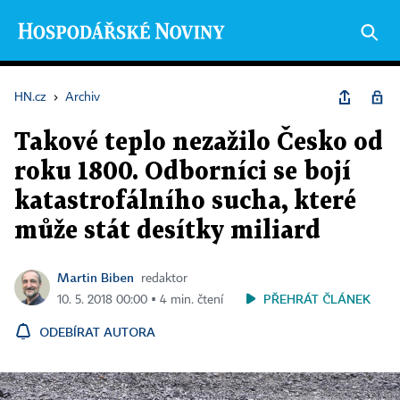
HN.cz
›
Archiv
Takové teplo nezažilo Česko od
roku 1800. Odborníci se bojí
katastrofálního sucha, které
může stát desítky miliard
Martin Biben
redaktor
PŘEHRÁT ČLÁNEK
10. 5. 2018 00:00 ▪ 4 min. čtení
ODEBÍRAT AUTORA