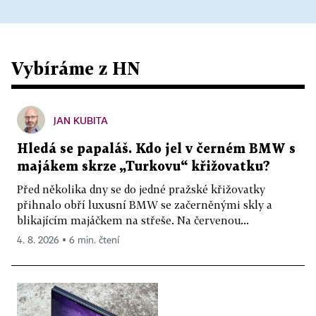
Vybíráme z HN
JAN KUBITA
Hledá se papaláš. Kdo jel v černém BMW s
majákem skrze „Turkovu“ křižovatku?
Před několika dny se do jedné pražské křižovatky
přihnalo obří luxusní BMW se začerněnými skly a
blikajícím majáčkem na střeše. Na červenou...
4. 8. 2026 ▪ 6 min. čtení