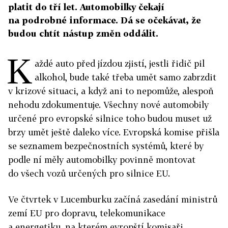
platit do tří let. Automobilky čekají
na podrobné informace. Dá se očekávat, že
budou chtít nástup změn oddálit.
K
aždé auto před jízdou zjistí, jestli řidič pil
alkohol, bude také třeba umět samo zabrzdit
v krizové situaci, a když ani to nepomůže, alespoň
nehodu zdokumentuje. Všechny nové automobily
určené pro evropské silnice toho budou muset už
brzy umět ještě daleko více. Evropská komise přišla
se seznamem bezpečnostních systémů, které by
podle ní měly automobilky povinně montovat
do všech vozů určených pro silnice EU.
Ve čtvrtek v Lucemburku začíná zasedání ministrů
zemí EU pro dopravu, telekomunikace
a energetiku, na kterém evropští komisaři