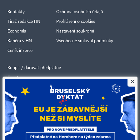
Kontakty
Ochrana osobních údajů
Tiráž redakce HN
Prohlášení o cookies
Economia
Nastavení soukromí
Kariéra v HN
Všeobecné smluvní podmínky
Ceník inzerce
Koupit / darovat předplatné
Eventy
×
Newslettery
RSS kanály
Autorská práva vykonává vydavatel. Bez písemného svolení vydavatele je
zakázáno jakékoli užití částí nebo celku díla, zejména rozmnožování a šíření
jakýmkoli způsobem, mechanickým nebo elektronickým, v českém nebo
jiném jazyce. Bez souhlasu vydavatele je zakázáno též rozmnožování