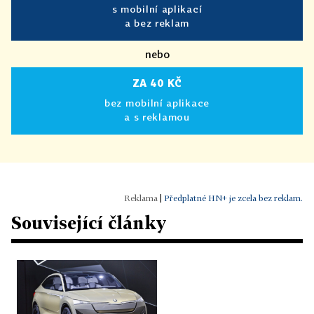
s mobilní aplikací
a bez reklam
nebo
ZA 40 KČ
bez mobilní aplikace
a s reklamou
|
Předplatné HN+ je zcela bez reklam.
Související články