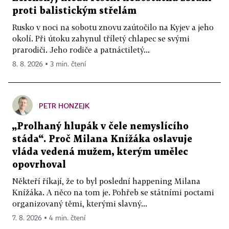
proti balistickým střelám
Rusko v noci na sobotu znovu zaútočilo na Kyjev a jeho
okolí. Při útoku zahynul tříletý chlapec se svými
prarodiči. Jeho rodiče a patnáctiletý...
8. 8. 2026 ▪ 3 min. čtení
PETR HONZEJK
„Prolhaný hlupák v čele nemyslícího
stáda“. Proč Milana Knížáka oslavuje
vláda vedená mužem, kterým umělec
opovrhoval
Někteří říkají, že to byl poslední happening Milana
Knížáka. A něco na tom je. Pohřeb se státními poctami
organizovaný těmi, kterými slavný...
7. 8. 2026 ▪ 4 min. čtení