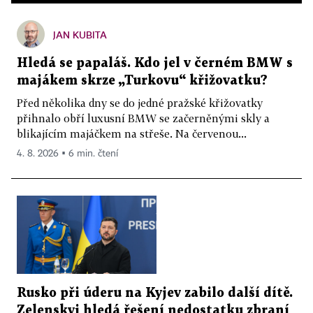
JAN KUBITA
Hledá se papaláš. Kdo jel v černém BMW s
majákem skrze „Turkovu“ křižovatku?
Před několika dny se do jedné pražské křižovatky
přihnalo obří luxusní BMW se začerněnými skly a
blikajícím majáčkem na střeše. Na červenou...
4. 8. 2026 ▪ 6 min. čtení
Rusko při úderu na Kyjev zabilo další dítě.
Zelenskyj hledá řešení nedostatku zbraní