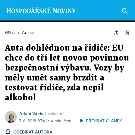
HN.cz
›
Archiv
Auta dohlédnou na řidiče: EU
chce do tří let novou povinnou
bezpečnostní výbavu. Vozy by
měly umět samy brzdit a
testovat řidiče, zda nepil
alkohol
Adam Váchal
redaktor
PŘEHRÁT ČLÁNEK
7. 6. 2018 07:41 ▪ 4 min. čtení
ODEBÍRAT AUTORA