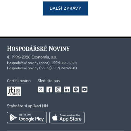
DALŠÍ ZPRÁVY
©
1996-2026
Economia, a.s.
Hospodářské noviny (print) ISSN 0862-9587
Hospodářské noviny (online) ISSN 2787-950X
Certifikováno
Sledujte nás
Stáhněte si aplikaci HN