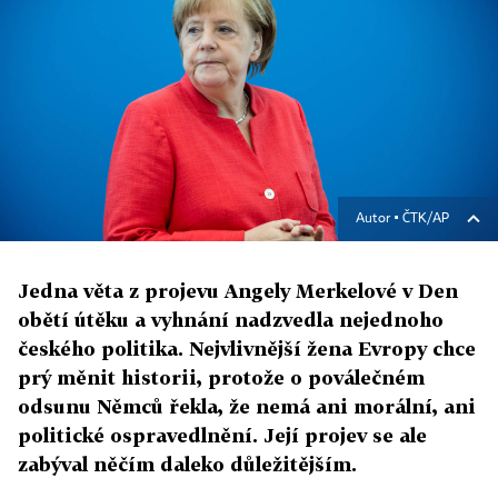
Autor ▪
ČTK/AP
Jedna věta z projevu Angely Merkelové v Den
obětí útěku a vyhnání nadzvedla nejednoho
českého politika. Nejvlivnější žena Evropy chce
prý měnit historii, protože o poválečném
odsunu Němců řekla, že nemá ani morální, ani
politické ospravedlnění. Její projev se ale
zabýval něčím daleko důležitějším.