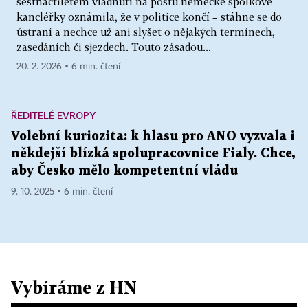
šestnáctiletém vládnutí na postu německé spolkové
kancléřky oznámila, že v politice končí – stáhne se do
ústraní a nechce už ani slyšet o nějakých termínech,
zasedáních či sjezdech. Touto zásadou...
20. 2. 2026 ▪ 6 min. čtení
ŘEDITELÉ EVROPY
Volební kuriozita: k hlasu pro ANO vyzvala i
někdejší blízká spolupracovnice Fialy. Chce,
aby Česko mělo kompetentní vládu
9. 10. 2025 ▪ 6 min. čtení
Vybíráme z HN