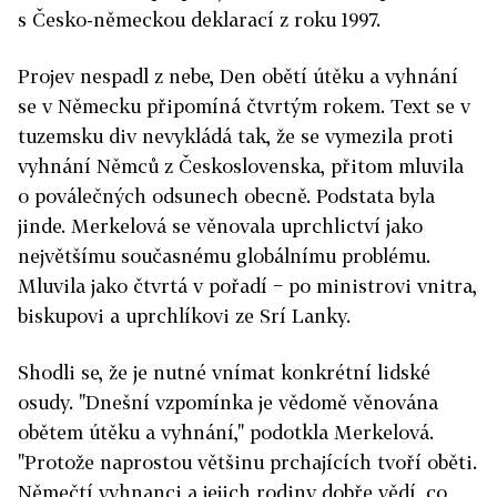
s Česko-německou deklarací z roku 1997.
Projev nespadl z nebe, Den obětí útěku a vyhnání
se v Německu připomíná čtvrtým rokem. Text se v
tuzemsku div nevykládá tak, že se vymezila proti
vyhnání Němců z Československa, přitom mluvila
o poválečných odsunech obecně. Podstata byla
jinde. Merkelová se věnovala uprchlictví jako
největšímu současnému globálnímu problému.
Mluvila jako čtvrtá v pořadí − po ministrovi vnitra,
biskupovi a uprchlíkovi ze Srí Lanky.
Shodli se, že je nutné vnímat konkrétní lidské
osudy. "Dnešní vzpomínka je vědomě věnována
obětem útěku a vyhnání," podotkla Merkelová.
"Protože naprostou většinu prchajících tvoří oběti.
Němečtí vyhnanci a jejich rodiny dobře vědí, co