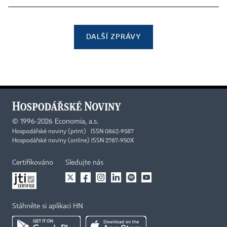
DALŠÍ ZPRÁVY
©
1996-2026
Economia, a.s.
Hospodářské noviny (print) ISSN 0862-9587
Hospodářské noviny (online) ISSN 2787-950X
Certifikováno
Sledujte nás
Stáhněte si aplikaci HN