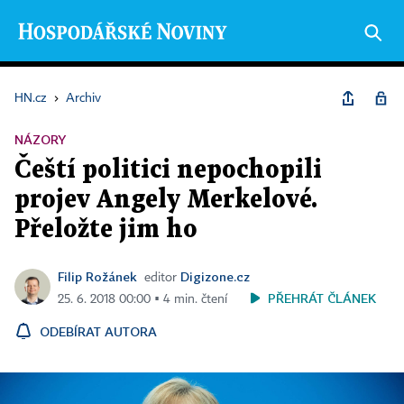
HN.cz
›
Archiv
NÁZORY
Čeští politici nepochopili
projev Angely Merkelové.
Přeložte jim ho
Filip Rožánek
Digizone.cz
editor
PŘEHRÁT ČLÁNEK
25. 6. 2018 00:00 ▪ 4 min. čtení
ODEBÍRAT AUTORA