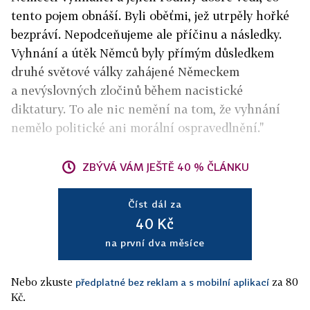
tento pojem obnáší. Byli oběťmi, jež utrpěly hořké
bezpráví. Nepodceňujeme ale příčinu a následky.
Vyhnání a útěk Němců byly přímým důsledkem
druhé světové války zahájené Německem
a nevýslovných zločinů během nacistické
diktatury. To ale nic nemění na tom, že vyhnání
nemělo politické ani morální ospravedlnění."
ZBÝVÁ VÁM JEŠTĚ 40 % ČLÁNKU
Číst dál za
40 Kč
na první dva měsíce
Nebo zkuste
za 80
předplatné bez reklam a s mobilní aplikací
Kč.