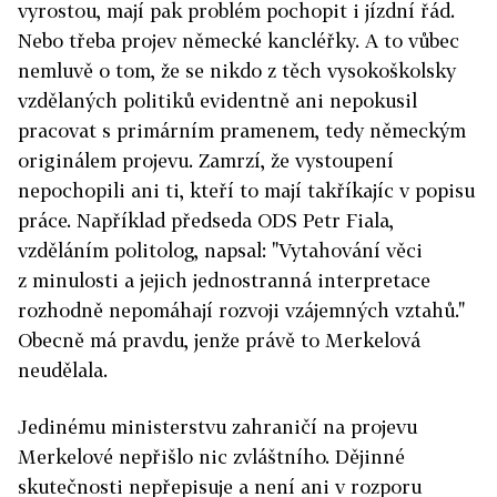
vyrostou, mají pak problém pochopit i jízdní řád.
Nebo třeba projev německé kancléřky. A to vůbec
nemluvě o tom, že se nikdo z těch vysokoškolsky
vzdělaných politiků evidentně ani nepokusil
pracovat s primárním pramenem, tedy německým
originálem projevu. Zamrzí, že vystoupení
nepochopili ani ti, kteří to mají takříkajíc v popisu
práce. Například předseda ODS Petr Fiala,
vzděláním politolog, napsal: "Vytahování věci
z minulosti a jejich jednostranná interpretace
rozhodně nepomáhají rozvoji vzájemných vztahů."
Obecně má pravdu, jenže právě to Merkelová
neudělala.
Jedinému ministerstvu zahraničí na projevu
Merkelové nepřišlo nic zvláštního. Dějinné
skutečnosti nepřepisuje a není ani v rozporu