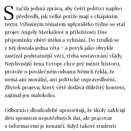
S
tačila jediná zpráva, aby čeští politici naplno
předvedli, jak velké potíže mají s chápáním
textu. Výbušným tématem uplynulého týdne se stal
projev Angely Merkelové u příležitosti Dne
připomínky obětí útěku a vyhnání. Do titulků se
z něj dostala jedna věta − a povyk jako obvykle
zastínil podstatnější věci, třeba sestavování vlády.
Nejvlivnější žena Evropy chce prý měnit historii,
protože o poválečném odsunu Němců řekla, že
nemá ani morální, ani politické ospravedlnění.
Zbytek projevu, který větě dodává důležitý kontext,
zajímal jen málokoho.
Odborníci dlouhodobě upozorňují, že školy zahlcují
děti spoustou nepotřebných dat, ale pracovat
s informacemi je nenaučí. Když takoví studenti