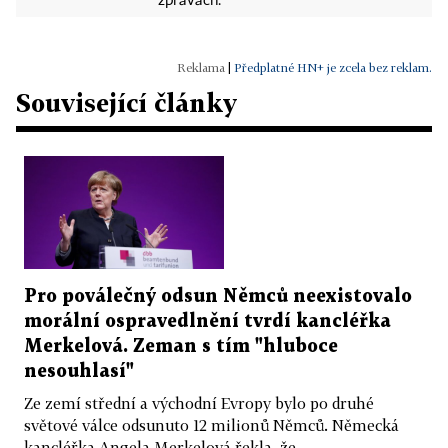
zprávách.
|
Předplatné HN+ je zcela bez reklam.
Související články
Pro poválečný odsun Němců neexistovalo
morální ospravedlnění tvrdí kancléřka
Merkelová. Zeman s tím "hluboce
nesouhlasí"
Ze zemí střední a východní Evropy bylo po druhé
světové válce odsunuto 12 milionů Němců. Německá
kancléřka Angela Merkelová řekla, že...