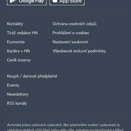
Kontakty
Ochrana osobních údajů
Tiráž redakce HN
Prohlášení o cookies
Economia
Nastavení soukromí
Kariéra v HN
Všeobecné smluvní podmínky
Ceník inzerce
Koupit / darovat předplatné
Eventy
×
Newslettery
RSS kanály
Autorská práva vykonává vydavatel. Bez písemného svolení vydavatele je
zakázáno jakékoli užití částí nebo celku díla, zejména rozmnožování a šíření