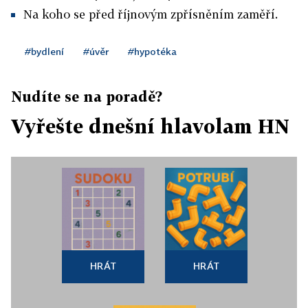
Na koho se před říjnovým zpřísněním zaměří.
#bydlení
#úvěr
#hypotéka
Nudíte se na poradě?
Vyřešte dnešní hlavolam HN
HRÁT
HRÁT