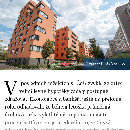
Autor ▪
Lukáš Bíba
V
posledních měsících si Češi zvykli, že dříve
velmi levné hypotéky začaly postupně
zdražovat. Ekonomové a bankéři ještě na přelomu
roku odhadovali, že během letoška průměrná
úroková sazba vyletí téměř o polovinu na tři
procenta. Důvodem je především to, že Česká