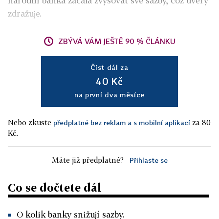
národní banka začala zvyšovat své sazby, což úvěry
zdražuje.
ZBÝVÁ VÁM JEŠTĚ 90 % ČLÁNKU
Číst dál za
40 Kč
na první dva měsíce
Nebo zkuste
za 80
předplatné bez reklam a s mobilní aplikací
Kč.
Máte již předplatné?
Přihlaste se
Co se dočtete dál
O kolik banky snižují sazby.