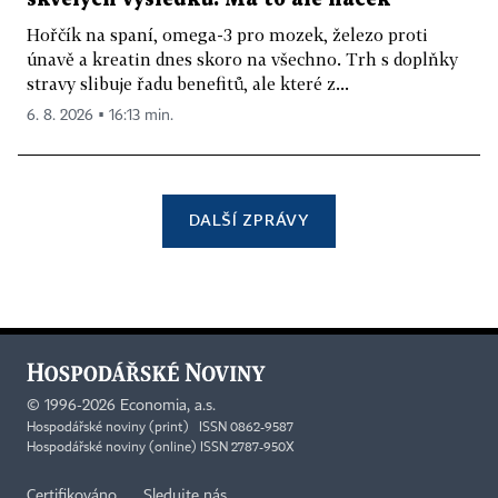
Hořčík na spaní, omega-3 pro mozek, železo proti
únavě a kreatin dnes skoro na všechno. Trh s doplňky
stravy slibuje řadu benefitů, ale které z...
6. 8. 2026 ▪ 16:13 min.
DALŠÍ ZPRÁVY
©
1996-2026
Economia, a.s.
Hospodářské noviny (print) ISSN 0862-9587
Hospodářské noviny (online) ISSN 2787-950X
Certifikováno
Sledujte nás