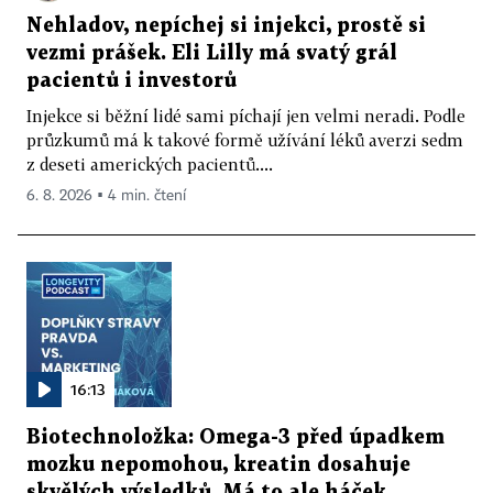
Nehladov, nepíchej si injekci, prostě si
vezmi prášek. Eli Lilly má svatý grál
pacientů i investorů
Injekce si běžní lidé sami píchají jen velmi neradi. Podle
průzkumů má k takové formě užívání léků averzi sedm
z deseti amerických pacientů....
6. 8. 2026 ▪ 4 min. čtení
16:13
Biotechnoložka: Omega-3 před úpadkem
mozku nepomohou, kreatin dosahuje
skvělých výsledků. Má to ale háček