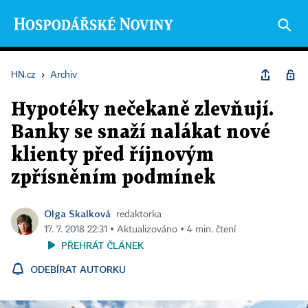
HN.cz
›
Archiv
Hypotéky nečekaně zlevňují.
Banky se snaží nalákat nové
klienty před říjnovým
zpřísněním podmínek
Olga Skalková
redaktorka
17. 7. 2018 22:31 ▪ Aktualizováno ▪ 4 min. čtení
PŘEHRÁT ČLÁNEK
ODEBÍRAT AUTORKU