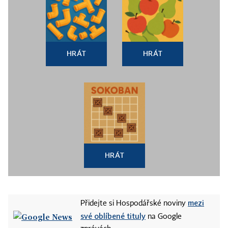
HRÁT
HRÁT
HRÁT
mezi
Přidejte si Hospodářské noviny
své oblíbené tituly
na Google