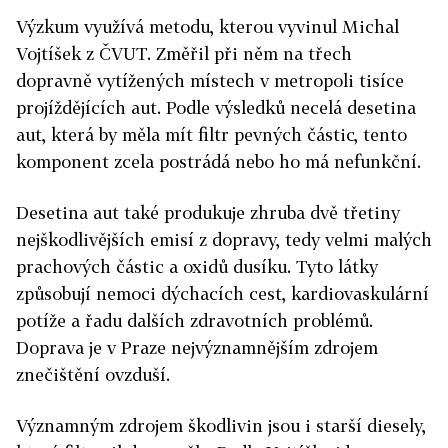
Výzkum využívá metodu, kterou vyvinul Michal
Vojtíšek z ČVUT. Změřil při něm na třech
dopravně vytížených místech v metropoli tisíce
projíždějících aut. Podle výsledků necelá desetina
aut, která by měla mít filtr pevných částic, tento
komponent zcela postrádá nebo ho má nefunkční.
Desetina aut také produkuje zhruba dvě třetiny
nejškodlivějších emisí z dopravy, tedy velmi malých
prachových částic a oxidů dusíku. Tyto látky
způsobují nemoci dýchacích cest, kardiovaskulární
potíže a řadu dalších zdravotních problémů.
Doprava je v Praze nejvýznamnějším zdrojem
znečištění ovzduší.
Významným zdrojem škodlivin jsou i starší diesely,