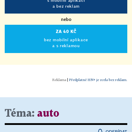
s mobilní aplikací
a bez reklam
nebo
ZA 40 KČ
bez mobilní aplikace
a s reklamou
|
Předplatné HN+ je zcela bez reklam.
Téma:
auto
ODEBÍRAT