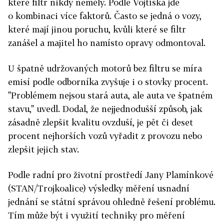
které filtr nikdy neměly. Podle Vojtíška jde
o kombinaci více faktorů. Často se jedná o vozy,
které mají jinou poruchu, kvůli které se filtr
zanášel a majitel ho namísto opravy odmontoval.
U špatně udržovaných motorů bez filtru se míra
emisí podle odborníka zvyšuje i o stovky procent.
"Problémem nejsou stará auta, ale auta ve špatném
stavu," uvedl. Dodal, že nejjednodušší způsob, jak
zásadně zlepšit kvalitu ovzduší, je pět či deset
procent nejhorších vozů vyřadit z provozu nebo
zlepšit jejich stav.
Podle radní pro životní prostředí Jany Plamínkové
(STAN/Trojkoalice) výsledky měření usnadní
jednání se státní správou ohledně řešení problému.
Tím může být i využití techniky pro měření