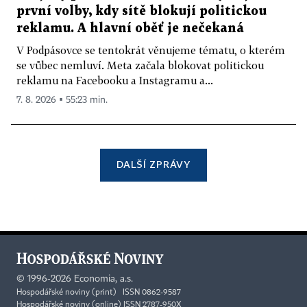
první volby, kdy sítě blokují politickou
reklamu. A hlavní oběť je nečekaná
V Podpásovce se tentokrát věnujeme tématu, o kterém
se vůbec nemluví. Meta začala blokovat politickou
reklamu na Facebooku a Instagramu a...
7. 8. 2026 ▪ 55:23 min.
DALŠÍ ZPRÁVY
©
1996-2026
Economia, a.s.
Hospodářské noviny (print) ISSN 0862-9587
Hospodářské noviny (online) ISSN 2787-950X