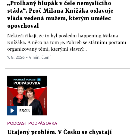
„Prolhaný hlupák v čele nemyslícího
stáda“. Proč Milana Knížáka oslavuje
vláda vedená mužem, kterým umělec
opovrhoval
Někteří říkají, že to byl poslední happening Milana
Knížáka. A něco na tom je. Pohřeb se státními poctami
organizovaný těmi, kterými slavný...
7. 8. 2026 ▪ 4 min. čtení
55:23
PODCAST PODPÁSOVKA
Utajený problém. V Česku se chystají