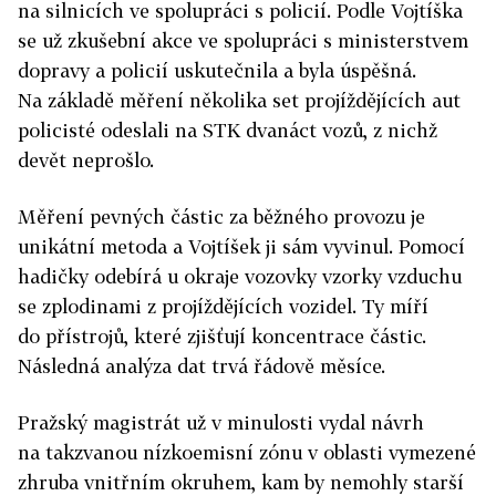
na silnicích ve spolupráci s policií. Podle Vojtíška
se už zkušební akce ve spolupráci s ministerstvem
dopravy a policií uskutečnila a byla úspěšná.
Na základě měření několika set projíždějících aut
policisté odeslali na STK dvanáct vozů, z nichž
devět neprošlo.
Měření pevných částic za běžného provozu je
unikátní metoda a Vojtíšek ji sám vyvinul. Pomocí
hadičky odebírá u okraje vozovky vzorky vzduchu
se zplodinami z projíždějících vozidel. Ty míří
do přístrojů, které zjišťují koncentrace částic.
Následná analýza dat trvá řádově měsíce.
Pražský magistrát už v minulosti vydal návrh
na takzvanou nízkoemisní zónu v oblasti vymezené
zhruba vnitřním okruhem, kam by nemohly starší