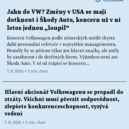
Jahn do VW? Změny v USA se mají
dotknout i Škody Auto, koncern už v ní
letos jednou „loupil“
Koncern Volkswagen podle německých médií chystá
další personální veletoče v nejvyšším managementu.
Neměly by se přitom týkat jen hlavní značky, ale měly
by zasáhnout i do dceřiných firem. Výjimkou není ani
Škoda Auto. V ní už trápící se koncern...
7. 8. 2026 ▪ 5 min. čtení
Hlavní akcionář Volkswagenu se propadl do
ztráty. Všichni musí převzít zodpovědnost,
zlepšete konkurenceschopnost, vyzývá
vedení
7. 8. 2026 ▪ 3 min. čtení