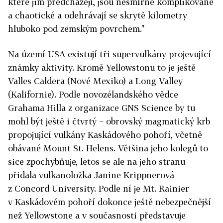
které jim předcházejí, jsou nesmírně komplikované
a chaotické a odehrávají se skrytě kilometry
hluboko pod zemským povrchem."
Na území USA existují tři supervulkány projevující
známky aktivity. Kromě Yellowstonu to je ještě
Valles Caldera (Nové Mexiko) a Long Valley
(Kalifornie). Podle novozélandského vědce
Grahama Hilla z organizace GNS Science by tu
mohl být ještě i čtvrtý − obrovský magmatický krb
propojující vulkány Kaskádového pohoří, včetně
obávané Mount St. Helens. Většina jeho kolegů to
sice zpochybňuje, letos se ale na jeho stranu
přidala vulkanoložka Janine Krippnerová
z Concord University. Podle ní je Mt. Rainier
v Kaskádovém pohoří dokonce ještě nebezpečnější
než Yellowstone a v současnosti představuje