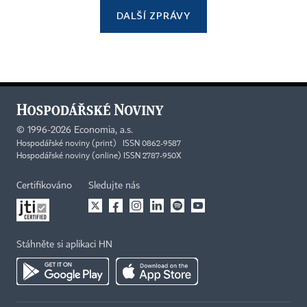
DALŠÍ ZPRÁVY
©
1996-2026
Economia, a.s.
Hospodářské noviny (print) ISSN 0862-9587
Hospodářské noviny (online) ISSN 2787-950X
Certifikováno
Sledujte nás
Stáhněte si aplikaci HN