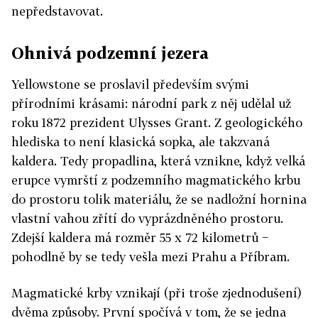
nepředstavovat.
Ohnivá podzemní jezera
Yellowstone se proslavil především svými
přírodními krásami: národní park z něj udělal už
roku 1872 prezident Ulysses Grant. Z geologického
hlediska to není klasická sopka, ale takzvaná
kaldera. Tedy propadlina, která vznikne, když velká
erupce vymrští z podzemního magmatického krbu
do prostoru tolik materiálu, že se nadložní hornina
vlastní vahou zřítí do vyprázdněného prostoru.
Zdejší kaldera má rozměr 55 x 72 kilometrů −
pohodlně by se tedy vešla mezi Prahu a Příbram.
Magmatické krby vznikají (při troše zjednodušení)
dvěma způsoby. První spočívá v tom, že se jedna