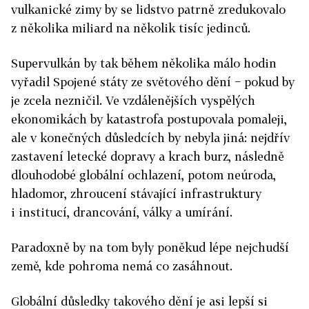
vulkanické zimy by se lidstvo patrně zredukovalo
z několika miliard na několik tisíc jedinců.
Supervulkán by tak během několika málo hodin
vyřadil Spojené státy ze světového dění − pokud by
je zcela nezničil. Ve vzdálenějších vyspělých
ekonomikách by katastrofa postupovala pomaleji,
ale v konečných důsledcích by nebyla jiná: nejdřív
zastavení letecké dopravy a krach burz, následně
dlouhodobé globální ochlazení, potom neúroda,
hladomor, zhroucení stávající infrastruktury
i institucí, drancování, války a umírání.
Paradoxně by na tom byly poněkud lépe nejchudší
země, kde pohroma nemá co zasáhnout.
Globální důsledky takového dění je asi lepší si