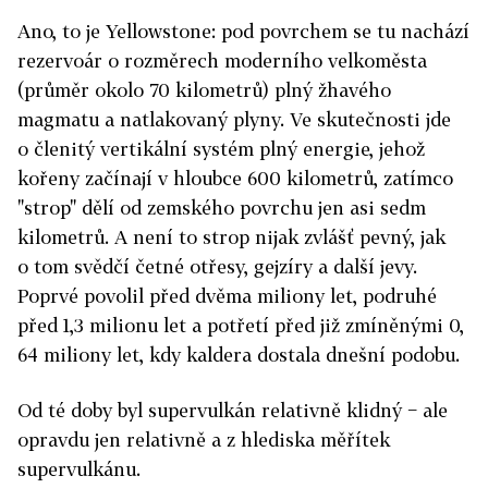
Ano, to je Yellowstone: pod povrchem se tu nachází
rezervoár o rozměrech moderního velkoměsta
(průměr okolo 70 kilometrů) plný žhavého
magmatu a natlakovaný plyny. Ve skutečnosti jde
o členitý vertikální systém plný energie, jehož
kořeny začínají v hloubce 600 kilometrů, zatímco
"strop" dělí od zemského povrchu jen asi sedm
kilometrů. A není to strop nijak zvlášť pevný, jak
o tom svědčí četné otřesy, gejzíry a další jevy.
Poprvé povolil před dvěma miliony let, podruhé
před 1,3 milionu let a potřetí před již zmíněnými 0,
64 miliony let, kdy kaldera dostala dnešní podobu.
Od té doby byl supervulkán relativně klidný − ale
opravdu jen relativně a z hlediska měřítek
supervulkánu.