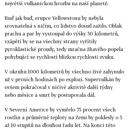
největší vulkanickou hrozbu na naší planetě.
Buď jak buď, erupce Yellowstonu by nebyla
srovnatelná s ničím, co lidstvo dosud zažilo. Oblak
prachu a par by vystoupal do výšky 50 kilometrů,
vzápětí by se na všechny strany vyřítily
pyroklastické proudy, tedy mračna žhavého popela
pohybující se rychlostí blízkou rychlosti zvuku.
V okruhu 1000 kilometrů by všechno živé zahynulo
už v prvních hodinách po explozi. Supervulkán by
ovšem pokračoval v ničivé aktivitě další týdny
nebo měsíce a smrt by postupovala dál.
V Severní Americe by vymřelo 75 procent všech
rostlin a průměrné teploty na Zemi by poklesly o 5
až 10 stupňů na dlouhou řadu let. Na konci této