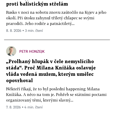
proti balistickým střelám
Rusko v noci na sobotu znovu zaútočilo na Kyjev a jeho
okolí. Při útoku zahynul tříletý chlapec se svými
prarodiči. Jeho rodiče a patnáctiletý...
8. 8. 2026 ▪ 3 min. čtení
PETR HONZEJK
„Prolhaný hlupák v čele nemyslícího
stáda“. Proč Milana Knížáka oslavuje
vláda vedená mužem, kterým umělec
opovrhoval
Někteří říkají, že to byl poslední happening Milana
Knížáka. A něco na tom je. Pohřeb se státními poctami
organizovaný těmi, kterými slavný...
7. 8. 2026 ▪ 4 min. čtení