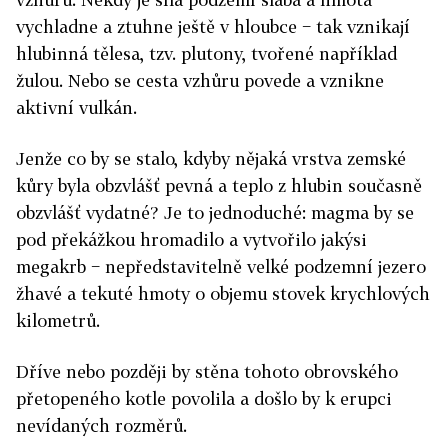
vychladne a ztuhne ještě v hloubce − tak vznikají
hlubinná tělesa, tzv. plutony, tvořené například
žulou. Nebo se cesta vzhůru povede a vznikne
aktivní vulkán.
Jenže co by se stalo, kdyby nějaká vrstva zemské
kůry byla obzvlášť pevná a teplo z hlubin současně
obzvlášť vydatné? Je to jednoduché: magma by se
pod překážkou hromadilo a vytvořilo jakýsi
megakrb − nepředstavitelně velké podzemní jezero
žhavé a tekuté hmoty o objemu stovek krychlových
kilometrů.
Dříve nebo později by stěna tohoto obrovského
přetopeného kotle povolila a došlo by k erupci
nevídaných rozměrů.