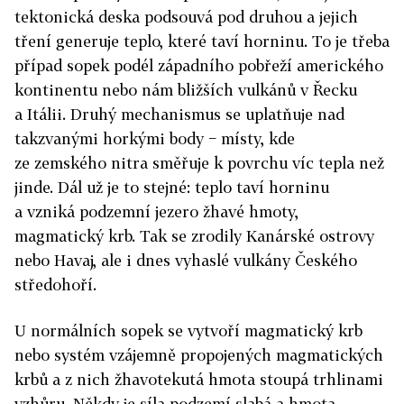
tektonická deska podsouvá pod druhou a jejich
tření generuje teplo, které taví horninu. To je třeba
případ sopek podél západního pobřeží amerického
kontinentu nebo nám bližších vulkánů v Řecku
a Itálii. Druhý mechanismus se uplatňuje nad
takzvanými horkými body − místy, kde
ze zemského nitra směřuje k povrchu víc tepla než
jinde. Dál už je to stejné: teplo taví horninu
a vzniká podzemní jezero žhavé hmoty,
magmatický krb. Tak se zrodily Kanárské ostrovy
nebo Havaj, ale i dnes vyhaslé vulkány Českého
středohoří.
U normálních sopek se vytvoří magmatický krb
nebo systém vzájemně propojených magmatických
krbů a z nich žhavotekutá hmota stoupá trhlinami
vzhůru. Někdy je síla podzemí slabá a hmota