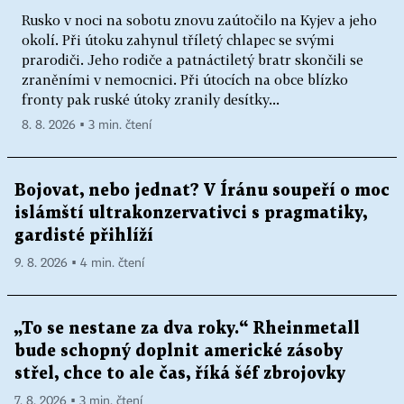
Rusko v noci na sobotu znovu zaútočilo na Kyjev a jeho
okolí. Při útoku zahynul tříletý chlapec se svými
prarodiči. Jeho rodiče a patnáctiletý bratr skončili se
zraněními v nemocnici. Při útocích na obce blízko
fronty pak ruské útoky zranily desítky...
8. 8. 2026 ▪ 3 min. čtení
Bojovat, nebo jednat? V Íránu soupeří o moc
islámští ultrakonzervativci s pragmatiky,
gardisté přihlíží
9. 8. 2026 ▪ 4 min. čtení
„To se nestane za dva roky.“ Rheinmetall
bude schopný doplnit americké zásoby
střel, chce to ale čas, říká šéf zbrojovky
7. 8. 2026 ▪ 3 min. čtení