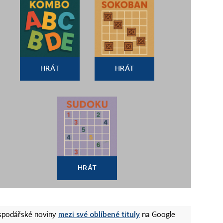
HRÁT
HRÁT
HRÁT
mezi své oblíbené tituly
ospodářské noviny
na Google