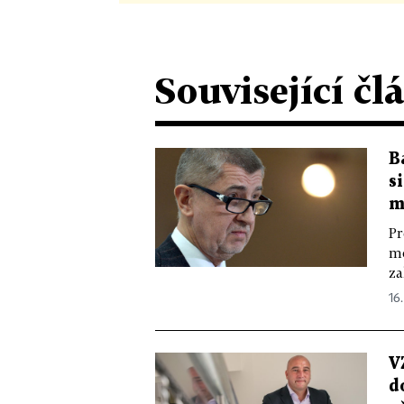
Související čl
B
s
m
Pr
mo
za
16.
V
d