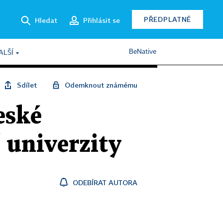
PŘEDPLATNÉ
Hledat
Přihlásit se
BeNative
ALŠÍ
Sdílet
Odemknout známému
eské
 univerzity
ODEBÍRAT AUTORA