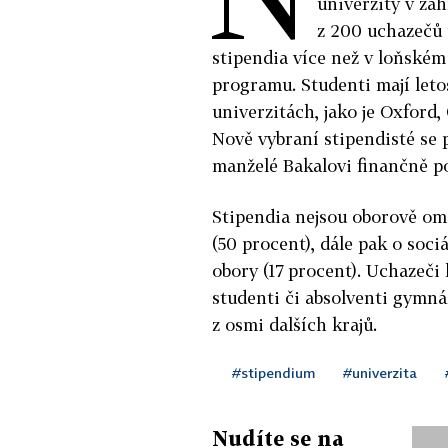
univerzity v za
z 200 uchazečů 
stipendia více než v loňském
programu. Studenti mají let
univerzitách, jako je Oxford
Nově vybraní stipendisté se 
manželé Bakalovi finančně po
Stipendia nejsou oborově ome
(50 procent), dále pak o soc
obory (17 procent). Uchazeči
studenti či absolventi gymnáz
z osmi dalších krajů.
#stipendium
#univerzita
Nudíte se na