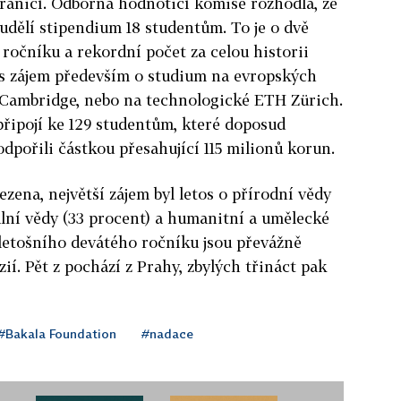
hraničí. Odborná hodnoticí komise rozhodla, že
udělí stipendium 18 studentům. To je o dvě
 ročníku a rekordní počet za celou historii
os zájem především o studium na evropských
, Cambridge, nebo na technologické ETH Zürich.
připojí ke 129 studentům, které doposud
dpořili částkou přesahující 115 milionů korun.
zena, největší zájem byl letos o přírodní vědy
iální vědy (33 procent) a humanitní a umělecké
 letošního devátého ročníku jsou převážně
ií. Pět z pochází z Prahy, zbylých třináct pak
#Bakala Foundation
#nadace