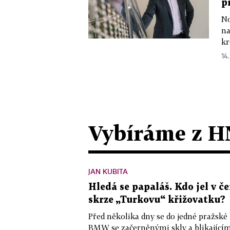
p
No
na
kr
14.
Vybíráme z H
JAN KUBITA
Hledá se papaláš. Kdo jel v
skrze „Turkovu“ křižovatku?
Před několika dny se do jedné pražské
BMW se začerněnými skly a blikající