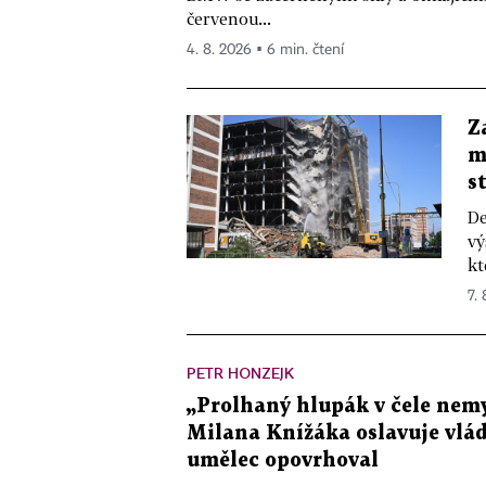
červenou...
4. 8. 2026 ▪ 6 min. čtení
Z
m
s
De
vý
kt
7.
PETR HONZEJK
„Prolhaný hlupák v čele nemy
Milana Knížáka oslavuje vlá
umělec opovrhoval