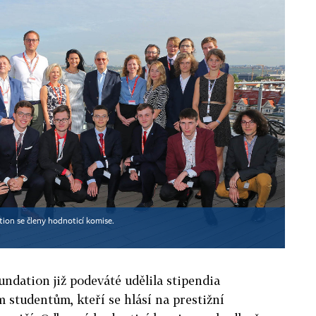
ion se členy hodnoticí komise.
undation již podeváté udělila stipendia
studentům, kteří se hlásí na prestižní