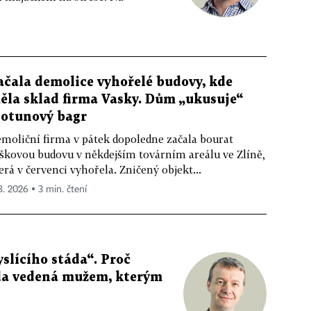
ačala demolice vyhořelé budovy, kde
ěla sklad firma Vasky. Dům „ukusuje“
totunový bagr
moliční firma v pátek dopoledne začala bourat
škovou budovu v někdejším továrním areálu ve Zlíně,
erá v červenci vyhořela. Zničený objekt...
 8. 2026 ▪ 3 min. čtení
slícího stáda“. Proč
da vedená mužem, kterým