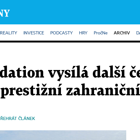
ARCHIV
REALITY
INVESTICE
PODCASTY
HRY
PročNe
D
ation vysílá další č
prestižní zahraniční
PŘEHRÁT ČLÁNEK