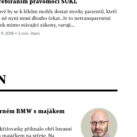
řebíráním pravomocí SÚKL
vě by se k lékům mohly dostat stovky pacientů, kteří
 ně nyní musí dlouho čekat. Je to netransparentní
ok mimo stávající zákony, varují...
 9. 2018 ▪ 3 min. čtení
N
 černém BMW s majákem
 křižovatky přihnalo obří luxusní
m majáčkem na střeše. Na