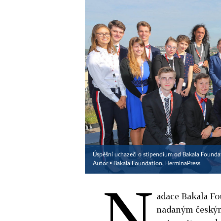
Úspěšní uchazeči o stipendium od Bakala Foundat
Autor ▪
Bakala Foundation, HerminaPress
N
adace Bakala Fo
nadaným českým 