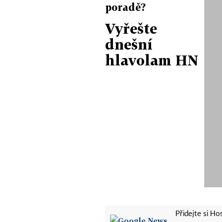
poradě?
Vyřešte
dnešní
hlavolam HN
Přidejte si H