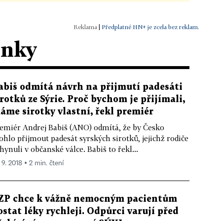
|
Předplatné HN+ je zcela bez reklam.
ánky
abiš odmítá návrh na přijmutí padesáti
irotků ze Sýrie. Proč bychom je přijímali,
áme sirotky vlastní, řekl premiér
emiér Andrej Babiš (ANO) odmítá, že by Česko
hlo přijmout padesát syrských sirotků, jejichž rodiče
hynuli v občanské válce. Babiš to řekl...
 9. 2018 ▪ 2 min. čtení
ZP chce k vážně nemocným pacientům
ostat léky rychleji. Odpůrci varují před