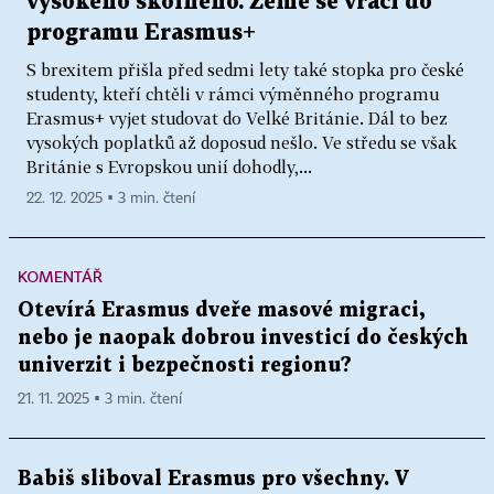
vysokého školného. Země se vrací do
programu Erasmus+
S brexitem přišla před sedmi lety také stopka pro české
studenty, kteří chtěli v rámci výměnného programu
Erasmus+ vyjet studovat do Velké Británie. Dál to bez
vysokých poplatků až doposud nešlo. Ve středu se však
Británie s Evropskou unií dohodly,...
22. 12. 2025 ▪ 3 min. čtení
KOMENTÁŘ
Otevírá Erasmus dveře masové migraci,
nebo je naopak dobrou investicí do českých
univerzit i bezpečnosti regionu?
21. 11. 2025 ▪ 3 min. čtení
Babiš sliboval Erasmus pro všechny. V