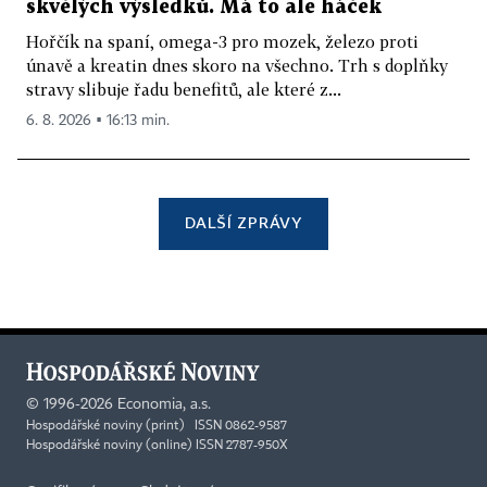
skvělých výsledků. Má to ale háček
Hořčík na spaní, omega-3 pro mozek, železo proti
únavě a kreatin dnes skoro na všechno. Trh s doplňky
stravy slibuje řadu benefitů, ale které z...
6. 8. 2026 ▪ 16:13 min.
DALŠÍ ZPRÁVY
©
1996-2026
Economia, a.s.
Hospodářské noviny (print) ISSN 0862-9587
Hospodářské noviny (online) ISSN 2787-950X