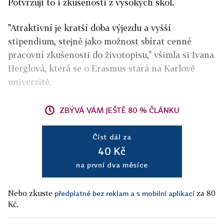
Potvrzují to i zkušenosti z vysokých škol.
"Atraktivní je kratší doba výjezdu a vyšší
stipendium, stejně jako možnost sbírat cenné
pracovní zkušenosti do životopisu," všimla si Ivana
Herglová, která se o Erasmus stará na Karlově
univerzitě.
ZBÝVÁ VÁM JEŠTĚ 80 % ČLÁNKU
Číst dál za
40 Kč
na první dva měsíce
Nebo zkuste
za 80
předplatné bez reklam a s mobilní aplikací
Kč.