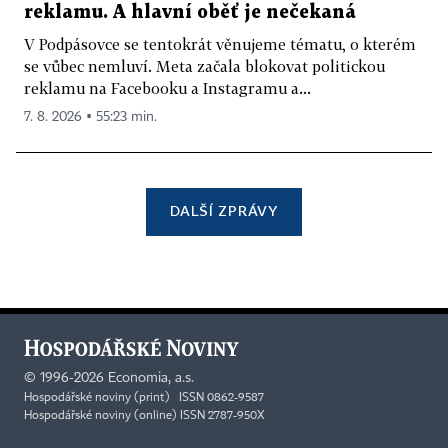
reklamu. A hlavní oběť je nečekaná
V Podpásovce se tentokrát věnujeme tématu, o kterém
se vůbec nemluví. Meta začala blokovat politickou
reklamu na Facebooku a Instagramu a...
7. 8. 2026 ▪ 55:23 min.
DALŠÍ ZPRÁVY
©
1996-2026
Economia, a.s.
Hospodářské noviny (print) ISSN 0862-9587
Hospodářské noviny (online) ISSN 2787-950X