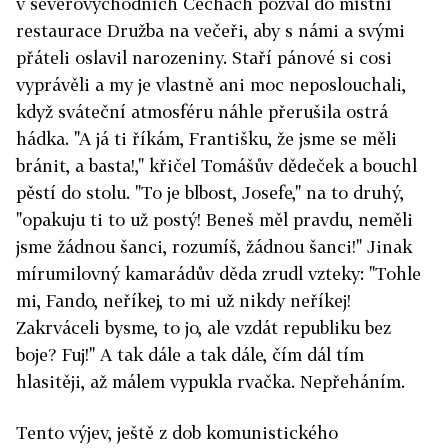
v severovýchodních Čechách pozval do místní
restaurace Družba na večeři, aby s námi a svými
přáteli oslavil narozeniny. Staří pánové si cosi
vyprávěli a my je vlastně ani moc neposlouchali,
když sváteční atmosféru náhle přerušila ostrá
hádka. "A já ti říkám, Františku, že jsme se měli
bránit, a basta!," křičel Tomášův dědeček a bouchl
pěstí do stolu. "To je blbost, Josefe," na to druhý,
"opakuju ti to už postý! Beneš měl pravdu, neměli
jsme žádnou šanci, rozumíš, žádnou šanci!" Jinak
mírumilovný kamarádův děda zrudl vzteky: "Tohle
mi, Fando, neříkej, to mi už nikdy neříkej!
Zakrváceli bysme, to jo, ale vzdát republiku bez
boje? Fuj!" A tak dále a tak dále, čím dál tím
hlasitěji, až málem vypukla rvačka. Nepřeháním.
Tento výjev, ještě z dob komunistického