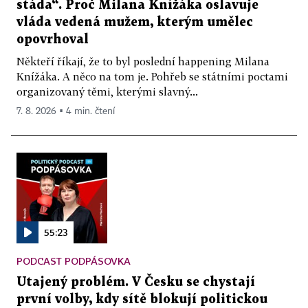
stáda“. Proč Milana Knížáka oslavuje
vláda vedená mužem, kterým umělec
opovrhoval
Někteří říkají, že to byl poslední happening Milana
Knížáka. A něco na tom je. Pohřeb se státními poctami
organizovaný těmi, kterými slavný...
7. 8. 2026 ▪ 4 min. čtení
55:23
PODCAST PODPÁSOVKA
Utajený problém. V Česku se chystají
první volby, kdy sítě blokují politickou