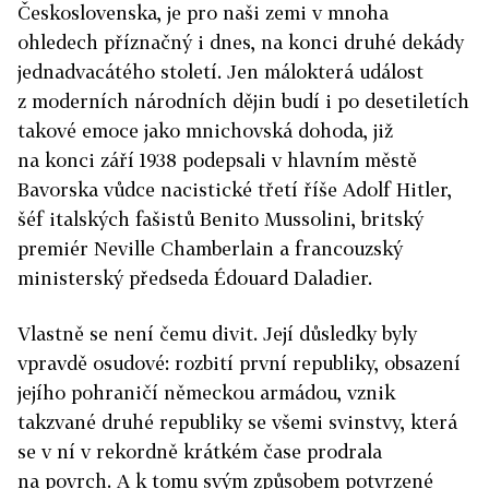
Československa, je pro naši zemi v mnoha
ohledech příznačný i dnes, na konci druhé dekády
jednadvacátého století. Jen málokterá událost
z moderních národních dějin budí i po desetiletích
takové emoce jako mnichovská dohoda, již
na konci září 1938 podepsali v hlavním městě
Bavorska vůdce nacistické třetí říše Adolf Hitler,
šéf italských fašistů Benito Mussolini, britský
premiér Neville Chamberlain a francouzský
ministerský předseda Édouard Daladier.
Vlastně se není čemu divit. Její důsledky byly
vpravdě osudové: rozbití první republiky, obsazení
jejího pohraničí německou armádou, vznik
takzvané druhé republiky se všemi svinstvy, která
se v ní v rekordně krátkém čase prodrala
na povrch. A k tomu svým způsobem potvrzené