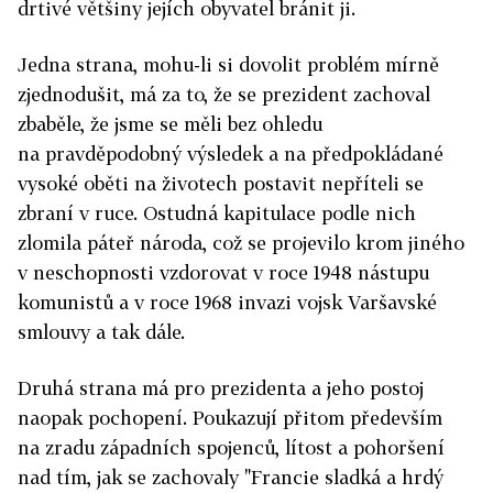
drtivé většiny jejích obyvatel bránit ji.
Jedna strana, mohu-li si dovolit problém mírně
zjednodušit, má za to, že se prezident zachoval
zbaběle, že jsme se měli bez ohledu
na pravděpodobný výsledek a na předpokládané
vysoké oběti na životech postavit nepříteli se
zbraní v ruce. Ostudná kapitulace podle nich
zlomila páteř národa, což se projevilo krom jiného
v neschopnosti vzdorovat v roce 1948 nástupu
komunistů a v roce 1968 invazi vojsk Varšavské
smlouvy a tak dále.
Druhá strana má pro prezidenta a jeho postoj
naopak pochopení. Poukazují přitom především
na zradu západních spojenců, lítost a pohoršení
nad tím, jak se zachovaly "Francie sladká a hrdý