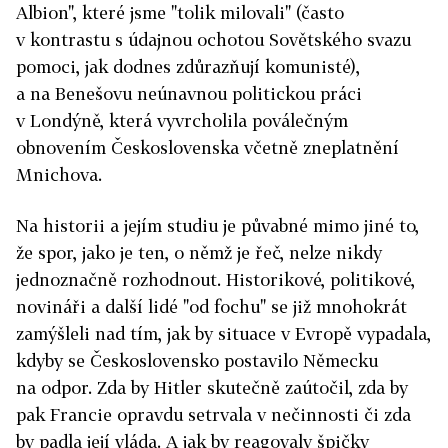
Albion", které jsme "tolik milovali" (často
v kontrastu s údajnou ochotou Sovětského svazu
pomoci, jak dodnes zdůrazňují komunisté),
a na Benešovu neúnavnou politickou práci
v Londýně, která vyvrcholila poválečným
obnovením Československa včetně zneplatnění
Mnichova.
Na historii a jejím studiu je půvabné mimo jiné to,
že spor, jako je ten, o němž je řeč, nelze nikdy
jednoznačně rozhodnout. Historikové, politikové,
novináři a další lidé "od fochu" se již mnohokrát
zamýšleli nad tím, jak by situace v Evropě vypadala,
kdyby se Československo postavilo Německu
na odpor. Zda by Hitler skutečně zaútočil, zda by
pak Francie opravdu setrvala v nečinnosti či zda
by padla její vláda. A jak by reagovaly špičky