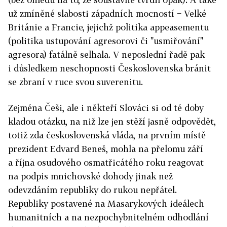
už zmíněné slabosti západních mocností − Velké
Británie a Francie, jejichž politika appeasementu
(politika ustupování agresorovi či "usmiřování"
agresora) fatálně selhala. V neposlední řadě pak
i důsledkem neschopnosti Československa bránit
se zbraní v ruce svou suverenitu.
Zejména Češi, ale i někteří Slováci si od té doby
kladou otázku, na niž lze jen stěží jasně odpovědět,
totiž zda československá vláda, na prvním místě
prezident Edvard Beneš, mohla na přelomu září
a října osudového osmatřicátého roku reagovat
na podpis mnichovské dohody jinak než
odevzdáním republiky do rukou nepřátel.
Republiky postavené na Masarykových ideálech
humanitních a na nezpochybnitelném odhodlání