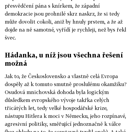
přesvědčení pána s knírkem, že západní
demokracie jsou prohnilé skrz naskrz, že si tedy
může dovolit cokoli, aniž by hnuly prstem, a že až
dojde na ně samotné, vyřídí je rychleji, než bys řekl
švec.
Hádanka, u níž jsou všechna řešení
možná
Jak to, že Československo a vlastně celá Evropa
dospěly až k tomuto smutně proslulému okamžiku?
Osudová mnichovská dohoda byla logickým
důsledkem evropského vývoje takřka celých
třicátých let, tedy velké hospodářské krize,
nástupu Hitlera k moci v Německu, jeho rozpínavé,
agresivní politiky, směřující jednoznačně k válce
(bez ohledu na to, že soustavně tvrdil opak). A také