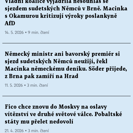
Vládní koalice vyjádřila nesouhlas se
sjezdem sudetských Němců v Brně. Macinka
s Okamurou kritizují výroky poslankyně
AfD
14. 5. 2026 ▪ 9 min. čtení
Německý ministr ani bavorský premiér si
sjezd sudetských Němců neužijí, řekl
Macinka německému deníku. Söder přijede,
z Brna pak zamíří na Hrad
11. 5. 2026 ▪ 3 min. čtení
Fico chce znovu do Moskvy na oslavy
vítězství ve druhé světové válce. Pobaltské
státy mu přelet nedovolí
21. 4. 2026 ▪ 3 min. čtení