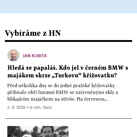
Vybíráme z HN
JAN KUBITA
Hledá se papaláš. Kdo jel v černém BMW s
majákem skrze „Turkovu“ křižovatku?
Před několika dny se do jedné pražské křižovatky
přihnalo obří luxusní BMW se začerněnými skly a
blikajícím majáčkem na střeše. Na červenou...
4. 8. 2026 ▪ 6 min. čtení