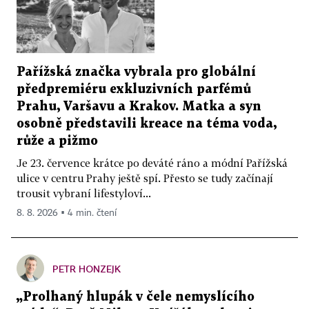
Pařížská značka vybrala pro globální
předpremiéru exkluzivních parfémů
Prahu, Varšavu a Krakov. Matka a syn
osobně představili kreace na téma voda,
růže a pižmo
Je 23. července krátce po deváté ráno a módní Pařížská
ulice v centru Prahy ještě spí. Přesto se tudy začínají
trousit vybraní lifestyloví...
8. 8. 2026 ▪ 4 min. čtení
PETR HONZEJK
„Prolhaný hlupák v čele nemyslícího