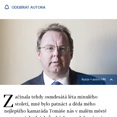
ODEBÍRAT AUTORA
Autor ▪
archiv HN
Z
ačínala tehdy osmdesátá léta minulého
století, mně bylo patnáct a děda mého
nejlepšího kamaráda Tomáše nás v malém městě