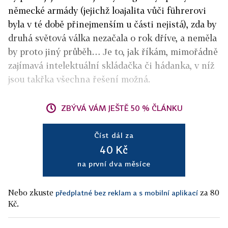
německé armády (jejichž loajalita vůči führerovi
byla v té době přinejmenším u části nejistá), zda by
druhá světová válka nezačala o rok dříve, a neměla
by proto jiný průběh… Je to, jak říkám, mimořádně
zajímavá intelektuální skládačka či hádanka, v níž
jsou takřka všechna řešení možná.
ZBÝVÁ VÁM JEŠTĚ 50 % ČLÁNKU
Číst dál za
40 Kč
na první dva měsíce
Nebo zkuste
za 80
předplatné bez reklam a s mobilní aplikací
Kč.