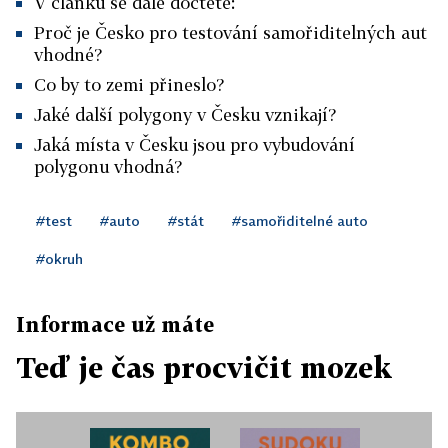
V článku se dále dočtete:
Proč je Česko pro testování samořiditelných aut
vhodné?
Co by to zemi přineslo?
Jaké další polygony v Česku vznikají?
Jaká místa v Česku jsou pro vybudování
polygonu vhodná?
#test
#auto
#stát
#samořiditelné auto
#okruh
Informace už máte
Teď je čas procvičit mozek