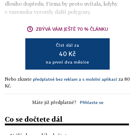
dlouho dopředu. Firma by proto uvítala, kdyby
v tuzemsku vyrostly další polygony.
ZBÝVÁ VÁM JEŠTĚ 70 % ČLÁNKU
Číst dál za
40 Kč
na první dva měsíce
Nebo zkuste
za 80
předplatné bez reklam a s mobilní aplikací
Kč.
Máte již předplatné?
Přihlaste se
Co se dočtete dál