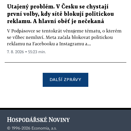
Utajený problém. V Česku se chystají
první volby, kdy sítě blokují politickou
reklamu. A hlavní oběť je nečekaná
V Podpásovce se tentokrát věnujeme tématu, o kterém
se vůbec nemluví. Meta začala blokovat politickou
reklamu na Facebooku a Instagramu a...
7. 8. 2026 ▪ 55:23 min.
DALŠÍ ZPRÁVY
©
1996-2026
Economia, a.s.