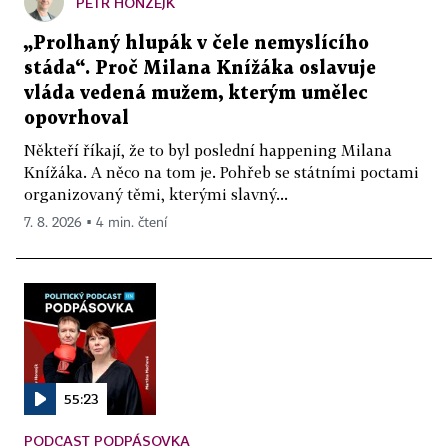
PETR HONZEJK
„Prolhaný hlupák v čele nemyslícího
stáda“. Proč Milana Knížáka oslavuje
vláda vedená mužem, kterým umělec
opovrhoval
Někteří říkají, že to byl poslední happening Milana
Knížáka. A něco na tom je. Pohřeb se státními poctami
organizovaný těmi, kterými slavný...
7. 8. 2026 ▪ 4 min. čtení
55:23
PODCAST PODPÁSOVKA