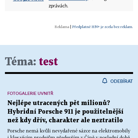
zprávách.
|
Předplatné HN+ je zcela bez reklam.
Téma:
test
ODEBÍRAT
FOTOGALERIE UVNITŘ
Nejlépe utracených pět milionů?
Hybridní Porsche 911 je použitelnější
než kdy dřív, charakter ale neztratilo
Porsche nemá kvůli nevydařené sázce na elektromobily
i klesajícím prodejům především v Číně v poslední době