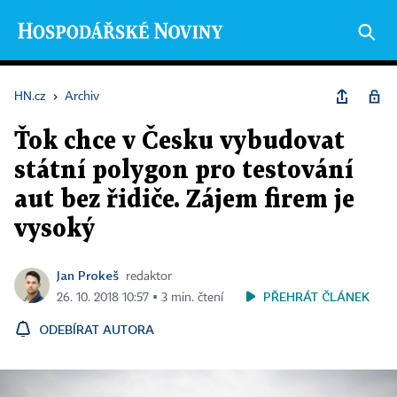
HN.cz
›
Archiv
Ťok chce v Česku vybudovat
státní polygon pro testování
aut bez řidiče. Zájem firem je
vysoký
Jan Prokeš
redaktor
PŘEHRÁT ČLÁNEK
26. 10. 2018 10:57 ▪ 3 min. čtení
ODEBÍRAT AUTORA