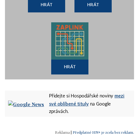
HRÁT
HRÁT
HRÁT
mezi
Přidejte si Hospodářské noviny
své oblíbené tituly
na Google
zprávách.
|
Předplatné HN+ je zcela bez reklam.