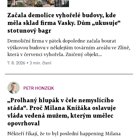
Začala demolice vyhořelé budovy, kde
měla sklad firma Vasky. Dům „ukusuje“
stotunový bagr
Demoliční firma v pátek dopoledne začala bourat
výškovou budovu v někdejším továrním areálu ve Zlíně,
která v červenci vyhořela. Zničený objekt...
7. 8. 2026 ▪ 3 min. čtení
PETR HONZEJK
„Prolhaný hlupák v čele nemyslícího
stáda“. Proč Milana Knížáka oslavuje
vláda vedená mužem, kterým umělec
opovrhoval
Někteří říkají, že to byl poslední happening Milana