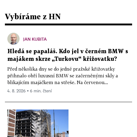
Vybíráme z HN
JAN KUBITA
Hledá se papaláš. Kdo jel v černém BMW s
majákem skrze „Turkovu“ křižovatku?
Před několika dny se do jedné pražské křižovatky
přihnalo obří luxusní BMW se začerněnými skly a
blikajícím majáčkem na střeše. Na červenou...
4. 8. 2026 ▪ 6 min. čtení