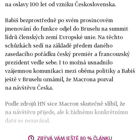
na oslavy 100 let od vzniku Československa.
Babiš bezprostředně po svém prosincovém
jmenování do funkce odjel do Bruselu na summit
lídrů členských zemí Evropské unie. Na těchto
schůzkách sedí na základě předem daného
zasedacího pořádku český premiér a francouzský
prezident vedle sebe. I to možná usnadnilo
vzájemnou komunikaci mezi oběma politiky a Babiš
ještě v Bruselu oznámil, že Macrona pozval
na návštěvu Česka.
Podle zdrojů HN sice Macron skutečně slíbil, že
na návštěvu přijede, ale k žádnému konkrétnímu
datu se nezavázal.
ZBÝVÁ VÁM JEŠTĚ 80 % ČLÁNKU