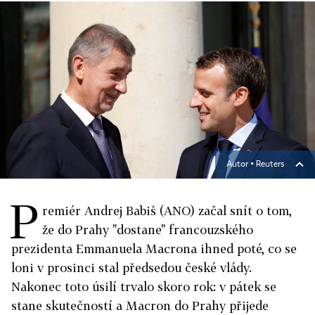
Autor ▪
Reuters
P
remiér Andrej Babiš (ANO) začal snít o tom,
že do Prahy "dostane" francouzského
prezidenta Emmanuela Macrona ihned poté, co se
loni v prosinci stal předsedou české vlády.
Nakonec toto úsilí trvalo skoro rok: v pátek se
stane skutečností a Macron do Prahy přijede