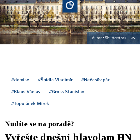
Autor ▪
Shutterstock
#demise
#Špidla Vladimír
#Nečasův pád
#Klaus Václav
#Gross Stanislav
#Topolánek Mirek
Nudíte se na poradě?
Vyřešte dnešní hlavolam HN