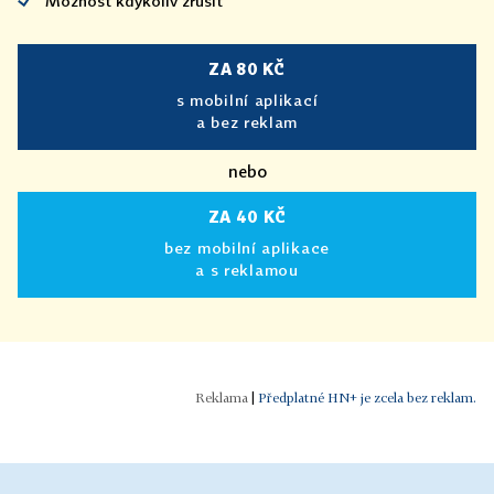
Možnost kdykoliv zrušit
ZA 80 KČ
s mobilní aplikací
a bez reklam
nebo
ZA 40 KČ
bez mobilní aplikace
a s reklamou
|
Předplatné HN+ je zcela bez reklam.