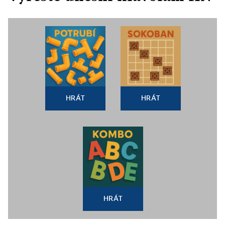
HRÁT
HRÁT
HRÁT