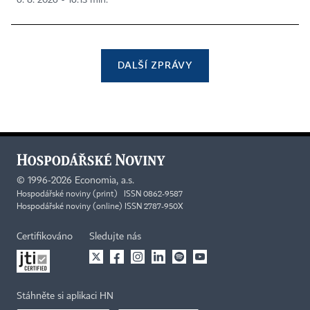
DALŠÍ ZPRÁVY
©
1996-2026
Economia, a.s.
Hospodářské noviny (print) ISSN 0862-9587
Hospodářské noviny (online) ISSN 2787-950X
Certifikováno
Sledujte nás
Stáhněte si aplikaci HN