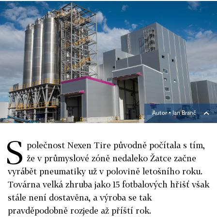
Autor ▪
Jan Branč
S
polečnost Nexen Tire původně počítala s tím,
že v průmyslové zóně nedaleko Žatce začne
vyrábět pneumatiky už v polovině letošního roku.
Továrna velká zhruba jako 15 fotbalových hřišť však
stále není dostavěna, a výroba se tak
pravděpodobně rozjede až příští rok.