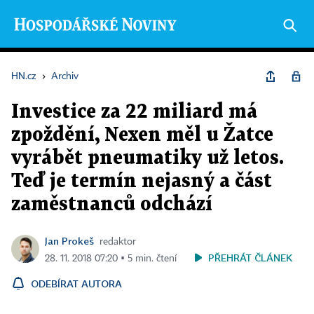
HN.cz
›
Archiv
Investice za 22 miliard má
zpoždění, Nexen měl u Žatce
vyrábět pneumatiky už letos.
Teď je termín nejasný a část
zaměstnanců odchází
Jan Prokeš
redaktor
PŘEHRÁT ČLÁNEK
28. 11. 2018 07:20 ▪ 5 min. čtení
ODEBÍRAT AUTORA