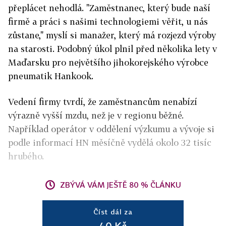
přeplácet nehodlá. "Zaměstnanec, který bude naší
firmě a práci s našimi technologiemi věřit, u nás
zůstane," myslí si manažer, který má rozjezd výroby
na starosti. Podobný úkol plnil před několika lety v
Maďarsku pro největšího jihokorejského výrobce
pneumatik Hankook.
Vedení firmy tvrdí, že zaměstnancům nenabízí
výrazně vyšší mzdu, než je v regionu běžné.
Například operátor v oddělení výzkumu a vývoje si
podle informací HN měsíčně vydělá okolo 32 tisíc
hrubého.
ZBÝVÁ VÁM JEŠTĚ 80 % ČLÁNKU
Číst dál za