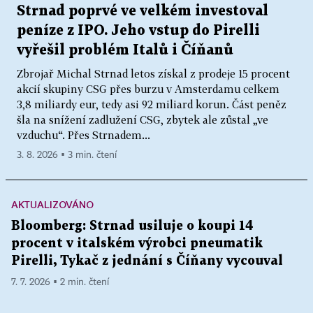
Strnad poprvé ve velkém investoval
peníze z IPO. Jeho vstup do Pirelli
vyřešil problém Italů i Číňanů
Zbrojař Michal Strnad letos získal z prodeje 15 procent
akcií skupiny CSG přes burzu v Amsterdamu celkem
3,8 miliardy eur, tedy asi 92 miliard korun. Část peněz
šla na snížení zadlužení CSG, zbytek ale zůstal „ve
vzduchu“. Přes Strnadem...
3. 8. 2026 ▪ 3 min. čtení
AKTUALIZOVÁNO
Bloomberg: Strnad usiluje o koupi 14
procent v italském výrobci pneumatik
Pirelli, Tykač z jednání s Číňany vycouval
7. 7. 2026 ▪ 2 min. čtení