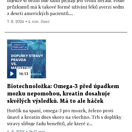
Injekce si běžní lidé sami píchají jen velmi neradi. Podle
průzkumů má k takové formě užívání léků averzi sedm
z deseti amerických pacientů....
7. 8. 2026 ▪ 4 min. čtení
16:13
Biotechnoložka: Omega-3 před úpadkem
mozku nepomohou, kreatin dosahuje
skvělých výsledků. Má to ale háček
Hořčík na spaní, omega-3 pro mozek, železo proti
únavě a kreatin dnes skoro na všechno. Trh s doplňky
stravy slibuje řadu benefitů, ale které z...
6. 8. 2026 ▪ 16:13 min.