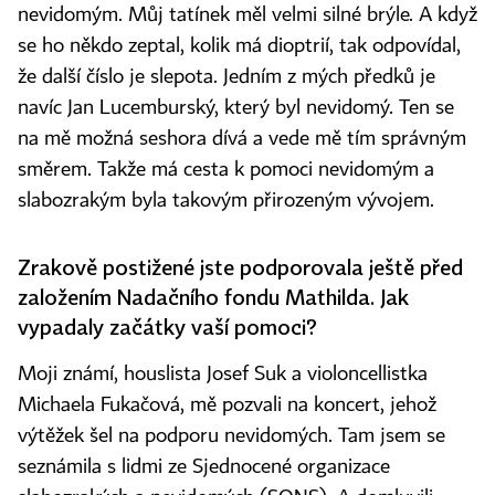
nevidomým. Můj tatínek měl velmi silné brýle. A když
se ho někdo zeptal, kolik má dioptrií, tak odpovídal,
že další číslo je slepota. Jedním z mých předků je
navíc Jan Lucemburský, který byl nevidomý. Ten se
na mě možná seshora dívá a vede mě tím správným
směrem. Takže má cesta k pomoci nevidomým a
slabozrakým byla takovým přirozeným vývojem.
Zrakově postižené jste podporovala ještě před
založením Nadačního fondu Mathilda. Jak
vypadaly začátky vaší pomoci?
Moji známí, houslista Josef Suk a violoncellistka
Michaela Fukačová, mě pozvali na koncert, jehož
výtěžek šel na podporu nevidomých. Tam jsem se
seznámila s lidmi ze Sjednocené organizace