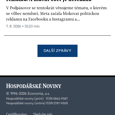
V Podpásovce se tentokrát věnujeme tématu, o kterém
se vůbec nemluví. Meta začala blokovat politickou
reklamu na Facebooku a Instagramu a...
7. 8. 2026 ▪ 55:23 min.
DALŠÍ ZPRÁVY
©
1996-2026
Economia, a.s.
Hospodářské noviny (print) ISSN 0862-9587
Hospodářské noviny (online) ISSN 2787-950X
Certifikováno
Sledujte nás