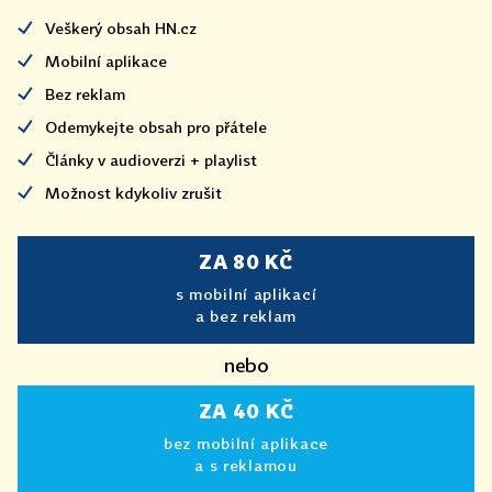
Veškerý obsah HN.cz
Mobilní aplikace
Bez reklam
Odemykejte obsah pro přátele
Články v audioverzi + playlist
Možnost kdykoliv zrušit
ZA 80 KČ
s mobilní aplikací
a bez reklam
nebo
ZA 40 KČ
bez mobilní aplikace
a s reklamou