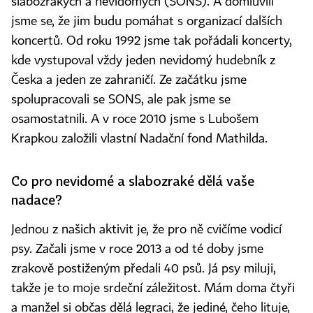
slabozrakých a nevidomých (SONS). A domluvili
jsme se, že jim budu pomáhat s organizací dalších
koncertů. Od roku 1992 jsme tak pořádali koncerty,
kde vystupoval vždy jeden nevidomý hudebník z
Česka a jeden ze zahraničí. Ze začátku jsme
spolupracovali se SONS, ale pak jsme se
osamostatnili. A v roce 2010 jsme s Lubošem
Krapkou založili vlastní Nadační fond Mathilda.
Co pro nevidomé a slabozraké dělá vaše
nadace?
Jednou z našich aktivit je, že pro ně cvičíme vodicí
psy. Začali jsme v roce 2013 a od té doby jsme
zrakově postiženým předali 40 psů. Já psy miluji,
takže je to moje srdeční záležitost. Mám doma čtyři
a manžel si občas dělá legraci, že jediné, čeho lituje,