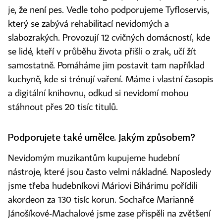
je, že není pes. Vedle toho podporujeme Tyfloservis,
který se zabývá rehabilitací nevidomých a
slabozrakých. Provozují 12 cvičných domácností, kde
se lidé, kteří v průběhu života přišli o zrak, učí žít
samostatně. Pomáháme jim postavit tam například
kuchyně, kde si trénují vaření. Máme i vlastní časopis
a digitální knihovnu, odkud si nevidomí mohou
stáhnout přes 20 tisíc titulů.
Podporujete také umělce. Jakým způsobem?
Nevidomým muzikantům kupujeme hudební
nástroje, které jsou často velmi nákladné. Naposledy
jsme třeba hudebníkovi Máriovi Bihárimu pořídili
akordeon za 130 tisíc korun. Sochařce Marianně
Jánošíkové-Machalové jsme zase přispěli na zvětšení