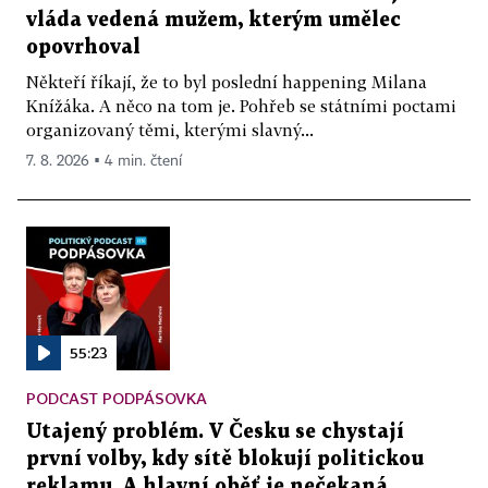
vláda vedená mužem, kterým umělec
opovrhoval
Někteří říkají, že to byl poslední happening Milana
Knížáka. A něco na tom je. Pohřeb se státními poctami
organizovaný těmi, kterými slavný...
7. 8. 2026 ▪ 4 min. čtení
55:23
PODCAST PODPÁSOVKA
Utajený problém. V Česku se chystají
první volby, kdy sítě blokují politickou
reklamu. A hlavní oběť je nečekaná