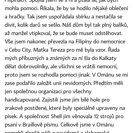
Filipínách. Spojila jsem se s ní a ptala se, jak bych
mohla pomoci. Říkala, že by se hodilo nějaké oblečení
a hračky. Tak jsem uspořádala sbírku a nestačila se
divit, kolik darů se sešlo. Náš dům byl tak plný balíků,
až manžel vtipkoval, že se bude muset odstěhovat.
Vše jsem nakonec převezla na Filipíny do nemocnice
v Cebu City. Matka Tereza pro mě byla vzor. Řada
mých příbuzných a známých za ní šla do Kalkaty
dělat dobrovolníky, ale všichni se vrátili nemocní,
proto jsem se rozhodla pomoci jinak. V Ománu se mi
zase podařilo založit unii nevidomých. Předtím měli
jen společnou organizaci pro všechny
handicapované. Zajistili jsme jim bílé hole pro
zrakově postižené, které byly speciálně upraveny na
písek. A společnost Shell jim věnovala 12 strojů pro
psaní v Braillově písmu. Celkově jsme v Ománu