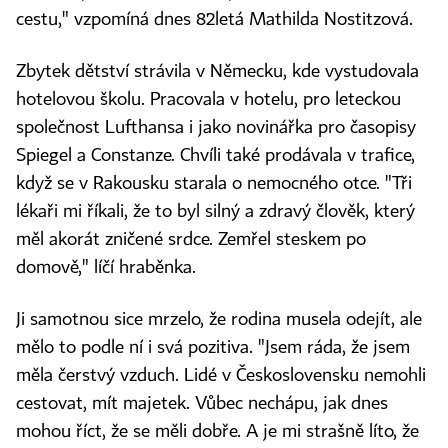
cestu," vzpomíná dnes 82letá Mathilda Nostitzová.
Zbytek dětství strávila v Německu, kde vystudovala
hotelovou školu. Pracovala v hotelu, pro leteckou
společnost Lufthansa i jako novinářka pro časopisy
Spiegel a Constanze. Chvíli také prodávala v trafice,
když se v Rakousku starala o nemocného otce. "Tři
lékaři mi říkali, že to byl silný a zdravý člověk, který
měl akorát zničené srdce. Zemřel steskem po
domově," líčí hraběnka.
Ji samotnou sice mrzelo, že rodina musela odejít, ale
mělo to podle ní i svá pozitiva. "Jsem ráda, že jsem
měla čerstvý vzduch. Lidé v Československu nemohli
cestovat, mít majetek. Vůbec nechápu, jak dnes
mohou říct, že se měli dobře. A je mi strašně líto, že