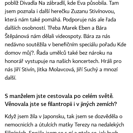
poblíž Divadla Na zábradlí, kde Eva působila. Tam
jsem poznala i další herečku Zuzanu Stivínovou,
která nám také pomáhá. Podporuje nás ale řada
dalších osobností. Třeba Marek Eben a Bára
Štěpánová nám dělali videospoty. Bára za nás
nedávno soutěžila v benefičním speciálu pořadu Kde
domov můj?. Řada umělců také bez nároku na
honorář vystupuje na našich koncertech. Hráli pro
nás Jiří Stivín, Jitka Molavcová, Jiří Suchý a mnozí
další.
S manželem jste cestovala po celém světě.
Věnovala jste se filantropii i v jiných zemích?
Když jsem žila v Japonsku, tak jsem se dozvěděla o
nemocnicích a útulcích matky Terezy na nedalekých