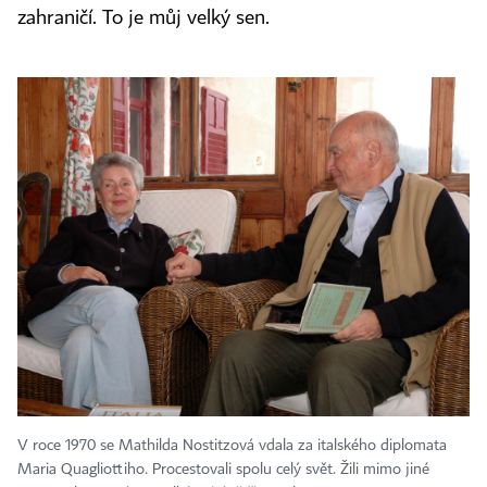
zahraničí. To je můj velký sen.
V roce 1970 se Mathilda Nostitzová vdala za italského diplomata
Maria Quagliottiho. Procestovali spolu celý svět. Žili mimo jiné