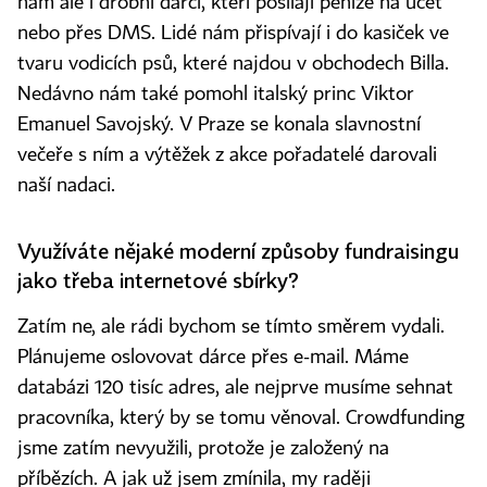
nám ale i drobní dárci, kteří posílají peníze na účet
nebo přes DMS. Lidé nám přispívají i do kasiček ve
tvaru vodicích psů, které najdou v obchodech Billa.
Nedávno nám také pomohl italský princ Viktor
Emanuel Savojský. V Praze se konala slavnostní
večeře s ním a výtěžek z akce pořadatelé darovali
naší nadaci.
Využíváte nějaké moderní způsoby fundraisingu
jako třeba internetové sbírky?
Zatím ne, ale rádi bychom se tímto směrem vydali.
Plánujeme oslovovat dárce přes e-mail. Máme
databázi 120 tisíc adres, ale nejprve musíme sehnat
pracovníka, který by se tomu věnoval. Crowdfunding
jsme zatím nevyužili, protože je založený na
příbězích. A jak už jsem zmínila, my raději