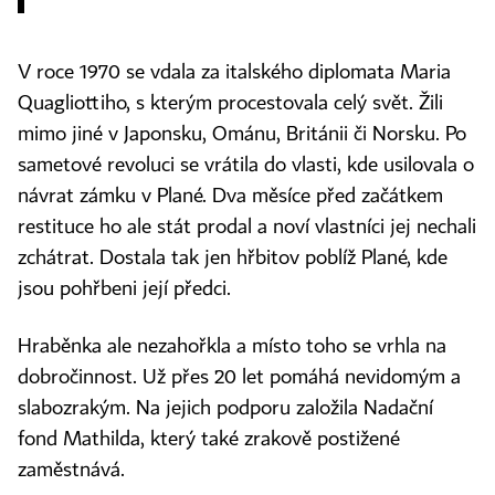
V roce 1970 se vdala za italského diplomata Maria
Quagliottiho, s kterým procestovala celý svět. Žili
mimo jiné v Japonsku, Ománu, Británii či Norsku. Po
sametové revoluci se vrátila do vlasti, kde usilovala o
návrat zámku v Plané. Dva měsíce před začátkem
restituce ho ale stát prodal a noví vlastníci jej nechali
zchátrat. Dostala tak jen hřbitov poblíž Plané, kde
jsou pohřbeni její předci.
Hraběnka ale nezahořkla a místo toho se vrhla na
dobročinnost. Už přes 20 let pomáhá nevidomým a
slabozrakým. Na jejich podporu založila Nadační
fond Mathilda, který také zrakově postižené
zaměstnává.