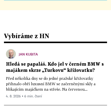
Vybíráme z HN
JAN KUBITA
Hledá se papaláš. Kdo jel v černém BMW s
majákem skrze „Turkovu“ křižovatku?
Před několika dny se do jedné pražské křižovatky
přihnalo obří luxusní BMW se začerněnými skly a
blikajícím majáčkem na střeše. Na červenou...
4. 8. 2026 ▪ 6 min. čtení