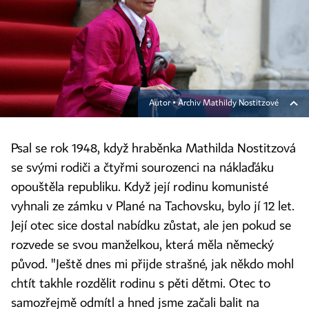
Autor ▪
Archiv Mathildy Nostitzové
Psal se rok 1948, když hraběnka Mathilda Nostitzová
se svými rodiči a čtyřmi sourozenci na náklaďáku
opouštěla republiku. Když její rodinu komunisté
vyhnali ze zámku v Plané na Tachovsku, bylo jí 12 let.
Její otec sice dostal nabídku zůstat, ale jen pokud se
rozvede se svou manželkou, která měla německý
původ. "Ještě dnes mi přijde strašné, jak někdo mohl
chtít takhle rozdělit rodinu s pěti dětmi. Otec to
samozřejmě odmítl a hned jsme začali balit na