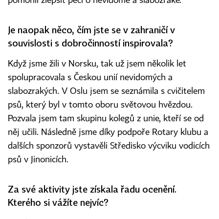
pomohli zlepšit péči o nevidomé a slabozraké.
Je naopak něco, čím jste se v zahraničí v
souvislosti s dobročinností inspirovala?
Když jsme žili v Norsku, tak už jsem několik let
spolupracovala s Českou unií nevidomých a
slabozrakých. V Oslu jsem se seznámila s cvičitelem
psů, který byl v tomto oboru světovou hvězdou.
Pozvala jsem tam skupinu kolegů z unie, kteří se od
něj učili. Následně jsme díky podpoře Rotary klubu a
dalších sponzorů vystavěli Středisko výcviku vodicích
psů v Jinonicích.
Za své aktivity jste získala řadu ocenění.
Kterého si vážíte nejvíc?