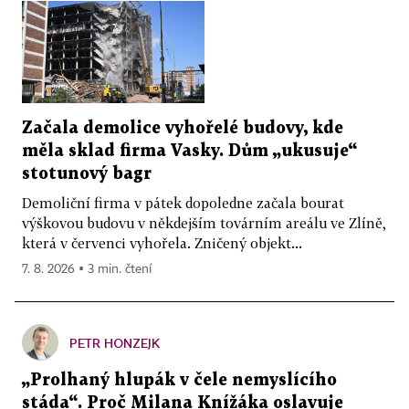
Začala demolice vyhořelé budovy, kde
měla sklad firma Vasky. Dům „ukusuje“
stotunový bagr
Demoliční firma v pátek dopoledne začala bourat
výškovou budovu v někdejším továrním areálu ve Zlíně,
která v červenci vyhořela. Zničený objekt...
7. 8. 2026 ▪ 3 min. čtení
PETR HONZEJK
„Prolhaný hlupák v čele nemyslícího
stáda“. Proč Milana Knížáka oslavuje