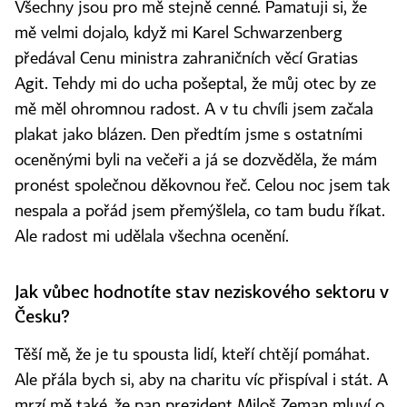
Všechny jsou pro mě stejně cenné. Pamatuji si, že
mě velmi dojalo, když mi Karel Schwarzenberg
předával Cenu ministra zahraničních věcí Gratias
Agit. Tehdy mi do ucha pošeptal, že můj otec by ze
mě měl ohromnou radost. A v tu chvíli jsem začala
plakat jako blázen. Den předtím jsme s ostatními
oceněnými byli na večeři a já se dozvěděla, že mám
pronést společnou děkovnou řeč. Celou noc jsem tak
nespala a pořád jsem přemýšlela, co tam budu říkat.
Ale radost mi udělala všechna ocenění.
Jak vůbec hodnotíte stav neziskového sektoru v
Česku?
Těší mě, že je tu spousta lidí, kteří chtějí pomáhat.
Ale přála bych si, aby na charitu víc přispíval i stát. A
mrzí mě také, že pan prezident Miloš Zeman mluví o