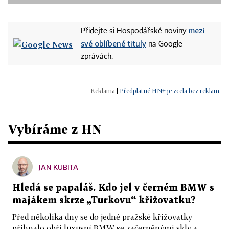
mezi
Přidejte si Hospodářské noviny
své oblíbené tituly
na Google
zprávách.
|
Předplatné HN+ je zcela bez reklam.
Vybíráme z HN
JAN KUBITA
Hledá se papaláš. Kdo jel v černém BMW s
majákem skrze „Turkovu“ křižovatku?
Před několika dny se do jedné pražské křižovatky
přihnalo obří luxusní BMW se začerněnými skly a