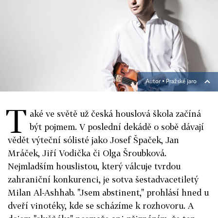
Autor ▪
Pražské jaro
T
aké ve světě už česká houslová škola začíná
být pojmem. V poslední dekádě o sobě dávají
vědět výteční sólisté jako Josef Špaček, Jan
Mráček, Jiří Vodička či Olga Šroubková.
Nejmladším houslistou, který válcuje tvrdou
zahraniční konkurenci, je sotva šestadvacetiletý
Milan Al-Ashhab. "Jsem abstinent," prohlásí hned u
dveří vinotéky, kde se scházíme k rozhovoru. A