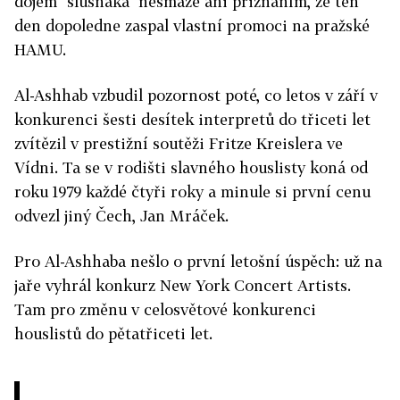
dojem "slušňáka" nesmaže ani přiznáním, že ten
den dopoledne zaspal vlastní promoci na pražské
HAMU.
Al-Ashhab vzbudil pozornost poté, co letos v září v
konkurenci šesti desítek interpretů do třiceti let
zvítězil v prestižní soutěži Fritze Kreislera ve
Vídni. Ta se v rodišti slavného houslisty koná od
roku 1979 každé čtyři roky a minule si první cenu
odvezl jiný Čech, Jan Mráček.
Pro Al-Ashhaba nešlo o první letošní úspěch: už na
jaře vyhrál konkurz New York Concert Artists.
Tam pro změnu v celosvětové konkurenci
houslistů do pětatřiceti let.