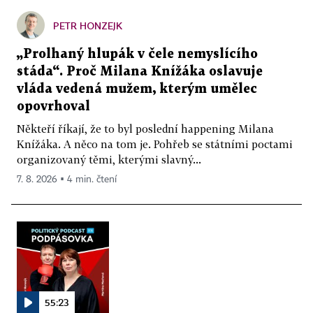
PETR HONZEJK
„Prolhaný hlupák v čele nemyslícího
stáda“. Proč Milana Knížáka oslavuje
vláda vedená mužem, kterým umělec
opovrhoval
Někteří říkají, že to byl poslední happening Milana
Knížáka. A něco na tom je. Pohřeb se státními poctami
organizovaný těmi, kterými slavný...
7. 8. 2026 ▪ 4 min. čtení
55:23