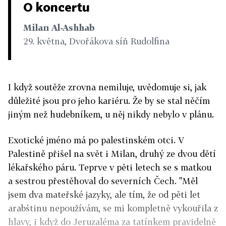
O koncertu
Milan Al-Ashhab
29. května, Dvořákova síň Rudolfina
I když soutěže zrovna nemiluje, uvědomuje si, jak
důležité jsou pro jeho kariéru. Že by se stal něčím
jiným než hudebníkem, u něj nikdy nebylo v plánu.
Exotické jméno má po palestinském otci. V
Palestině přišel na svět i Milan, druhý ze dvou dětí
lékařského páru. Teprve v pěti letech se s matkou
a sestrou přestěhoval do severních Čech. "Měl
jsem dva mateřské jazyky, ale tím, že od pěti let
arabštinu nepoužívám, se mi kompletně vykouřila z
hlavy, i když do Jeruzaléma za tatínkem pravidelně