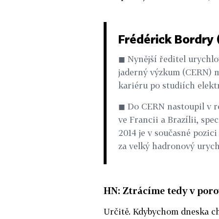
Frédérick Bordry 
◼ Nynější ředitel urychl
jaderný výzkum (CERN) 
kariéru po studiích elekt
◼ Do CERN nastoupil v r
ve Francii a Brazílii, spe
2014 je v současné pozic
za velký hadronový urych
HN: Ztrácíme tedy v por
Určitě. Kdybychom dneska cht