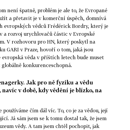
m není špatně, problém je ale to, že Evropané
užít a přetavit je v komerční úspěch, domnívá
ch evropských vědců Frédérick Bordry, který je
v a rozvoj urychlovačů částic v Evropské
m. V rozhovoru pro HN, který poskytl na
u GARI v Praze, hovoří o tom, jaká jsou
e evropská věda v příštích letech bude muset
t globálně konkurenceschopná.
nagerky. Jak pro ně fyziku a vědu
 navíc v době, kdy vědění je blízko, na
 používáme čím dál víc. To, co je za vědou, její
jící. Já sám jsem se k tomu dostal tak, že jsem
muzeum vědy. A tam jsem chtěl pochopit, jak