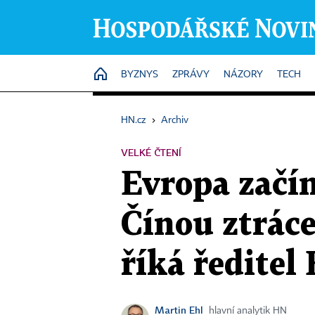
HOME
BYZNYS
ZPRÁVY
NÁZORY
TECH
HN.cz
›
Archiv
VELKÉ ČTENÍ
Evropa začí
Čínou ztráce
říká ředitel
Martin Ehl
hlavní analytik HN