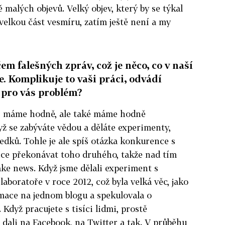
malých objevů. Velký objev, který by se týkal
velkou část vesmíru, zatím ještě není a my
m falešných zpráv, což je něco, co v naší
. Komplikuje to vaši práci, odvádí
 pro vás problém?
ws máme hodně, ale také máme hodně
ž se zabýváte vědou a děláte experimenty,
edků. Tohle je ale spíš otázka konkurence s
hce překonávat toho druhého, takže nad tím
ke news. Když jsme dělali experiment s
laboratoře v roce 2012, což byla velká věc, jako
rmace na jednom blogu a spekulovala o
 Když pracujete s tisíci lidmi, prostě
 dali na Facebook, na Twitter a tak. V průběhu