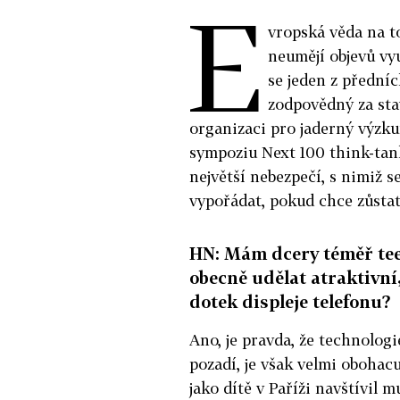
E
vropská věda na to
neumějí objevů vy
se jeden z přední
zodpovědný za sta
organizaci pro jaderný výzku
sympoziu Next 100 think-tank
největší nebezpečí, s nimiž s
vypořádat, pokud chce zůsta
HN: Mám dcery téměř tee
obecně udělat atraktivní,
dotek displeje telefonu?
Ano, je pravda, že technologie
pozadí, je však velmi obohacu
jako dítě v Paříži navštívil 