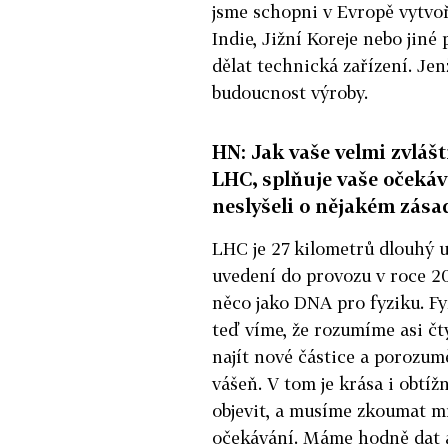
jsme schopni v Evropě vytvoři
Indie, Jižní Koreje nebo jin
dělat technická zařízení. Jenž
budoucnost výroby.
HN: Jak vaše velmi zvláš
LHC, splňuje vaše očekáv
neslyšeli o nějakém zása
LHC je 27 kilometrů dlouhý u
uvedení do provozu v roce 20
něco jako DNA pro fyziku. Fy
teď víme, že rozumíme asi č
najít nové částice a porozumět
vášeň. V tom je krása i obt
objevit, a musíme zkoumat m
očekávání. Máme hodně dat a 