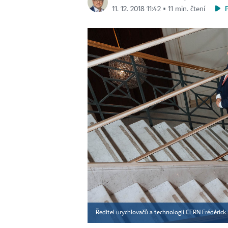
11. 12. 2018 11:42 ▪ 11 min. čtení
Ředitel urychlovačů a technologií CERN Frédérick