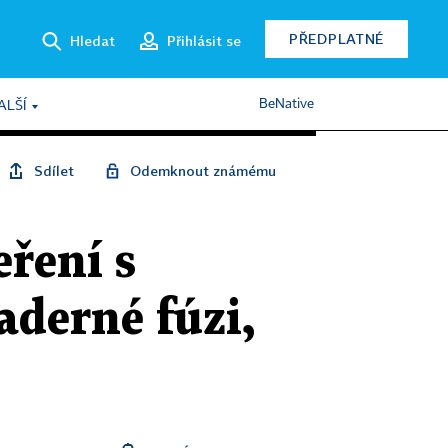
PŘEDPLATNÉ
Hledat
Přihlásit se
BeNative
ALŠÍ
Sdílet
Odemknout známému
ření s
aderné fúzi,