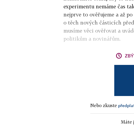
experimentu nemáme čas tako
nejprve to ověřujeme a až po 
o těch nových částicích před 
musíme věci ověřovat a uvádě
politikům a novinářům.
ZBÝ
Nebo zkuste
předpla
Máte j