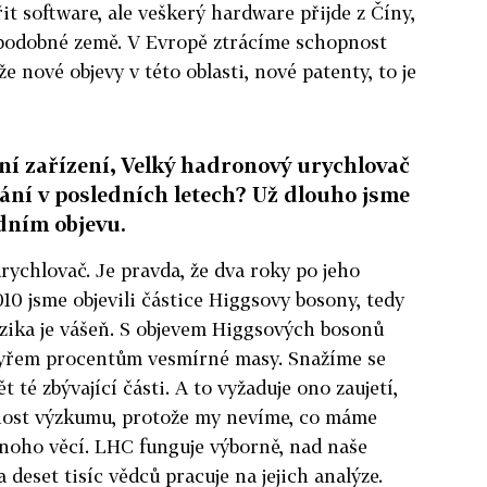
t software, ale veškerý hardware přijde z Číny,
é podobné země. V Evropě ztrácíme schopnost
e nové objevy v této oblasti, nové patenty, to je
tní zařízení, Velký hadronový urychlovač
ání v posledních letech? Už dlouho jsme
dním objevu.
rychlovač. Je pravda, že dva roky po jeho
10 jsme objevili částice Higgsovy bosony, tedy
zika je vášeň. S objevem Higgsových bosonů
tyřem procentům vesmírné masy. Snažíme se
 té zbývající části. A to vyžaduje ono zaujetí,
ížnost výzkumu, protože my nevíme, co máme
noho věcí. LHC funguje výborně, nad naše
deset tisíc vědců pracuje na jejich analýze.