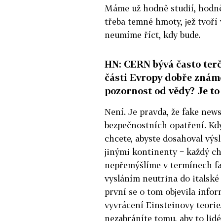
Máme už hodně studií, hodně 
třeba temné hmoty, jež tvoří 
neumíme říct, kdy bude.
HN: CERN bývá často terče
části Evropy dobře známe
pozornost od vědy? Je to
Není. Je pravda, že fake ne
bezpečnostních opatření. Kdy
chcete, abyste dosahoval výsl
jinými kontinenty − každý c
nepřemýšlíme v termínech fa
vysláním neutrina do italské 
první se o tom objevila info
vyvrácení Einsteinovy teorie.
nezabráníte tomu, aby to lidé