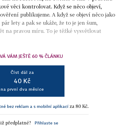
vé věci kontrolovat. Když se něco objeví,
ověření publikujeme. A když se objeví něco jako
pár lety a pak se ukáže, že to je jen šum,
t na pravou míru. To je těžké vysvětlovat
VÁ VÁM JEŠTĚ 60 % ČLÁNKU
Číst dál za
40 Kč
na první dva měsíce
za 80 Kč.
tné bez reklam a s mobilní aplikací
iž předplatné?
Přihlaste se