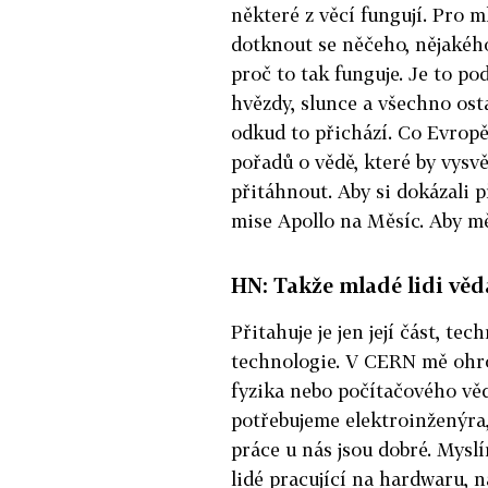
některé z věcí fungují. Pro m
dotknout se něčeho, nějakého
proč to tak funguje. Je to po
hvězdy, slunce a všechno osta
odkud to přichází. Co Evropě 
pořadů o vědě, které by vysvě
přitáhnout. Aby si dokázali p
mise Apollo na Měsíc. Aby m
HN: Takže mladé lidi věd
Přitahuje je jen její část, tec
technologie. V CERN mě ohro
fyzika nebo počítačového vě
potřebujeme elektroinženýra
práce u nás jsou dobré. Myslím
lidé pracující na hardwaru, 