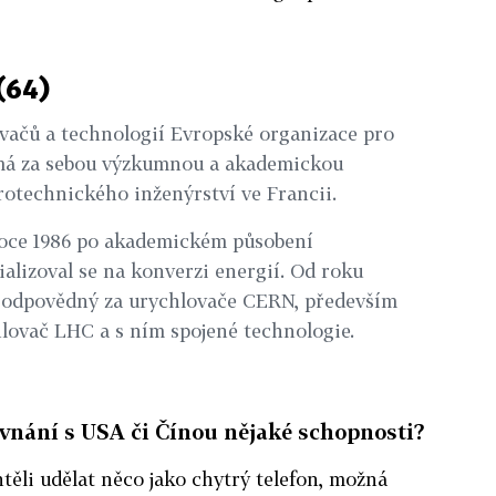
(64)
ovačů a technologií Evropské organizace pro
má za sebou výzkumnou a akademickou
rotechnického inženýrství ve Francii.
oce 1986 po akademickém působení
cializoval se na konverzi energií. Od roku
i odpovědný za urychlovače CERN, především
lovač LHC a s ním spojené technologie.
ovnání s USA či Čínou nějaké schopnosti?
ěli udělat něco jako chytrý telefon, možná