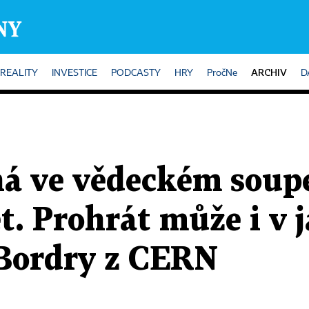
ARCHIV
REALITY
INVESTICE
PODCASTY
HRY
PročNe
D
ná ve vědeckém soupe
t. Prohrát může i v j
 Bordry z CERN