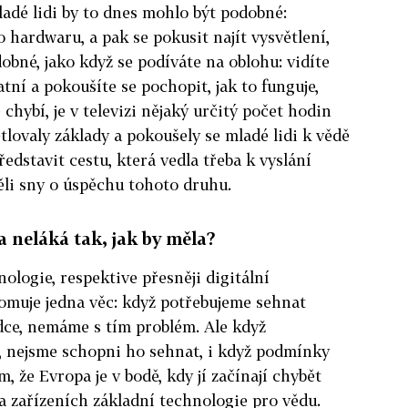
ladé lidi by to dnes mohlo být podobné:
 hardwaru, a pak se pokusit najít vysvětlení,
dobné, jako když se podíváte na oblohu: vidíte
tní a pokoušíte se pochopit, jak to funguje,
chybí, je v televizi nějaký určitý počet hodin
tlovaly základy a pokoušely se mladé lidi k vědě
ředstavit cestu, která vedla třeba k vyslání
ěli sny o úspěchu tohoto druhu.
a neláká tak, jak by měla?
hnologie, respektive přesněji digitální
muje jedna věc: když potřebujeme sehnat
dce, nemáme s tím problém. Ale když
, nejsme schopni ho sehnat, i když podmínky
, že Evropa je v bodě, kdy jí začínají chybět
na zařízeních základní technologie pro vědu.