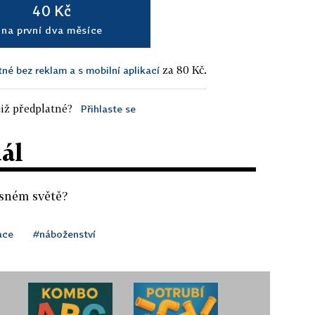
40 Kč
na první dva měsíce
za 80 Kč.
tné bez reklam a s mobilní aplikací
iž předplatné?
Přihlaste se
dál
asném světě?
ace
#náboženství