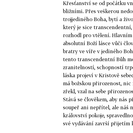
Křesťanství se od počátku vn
bližními. Přes veškerou nedo
trojjediného Boha, bytí a živ
který je sice transcendentní, 
rozhodl pro vtělení. Hlavním
absolutní Boží lásce vůči člo
bratry ve víře v jediného Boh
tento transcendentní Bůh moh
zranitelností, schopností trp
láska projeví v Kristově sebed
má božskou přirozenost, nic 
zřekl, vzal na sebe přirozenost
Stává se člověkem, aby nás př
soupeř ani nepřítel, ale náš 
království pokoje, spravedlno
své vydávání završí přijetím 