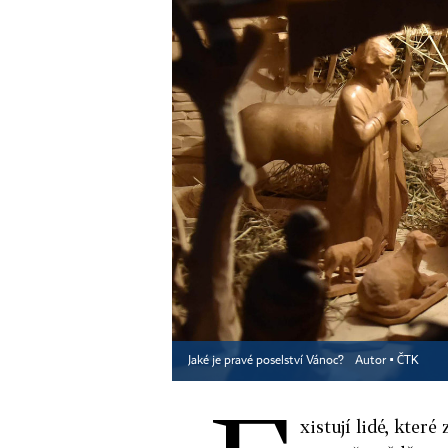
Jaké je pravé poselství Vánoc?
Autor ▪
ČTK
xistují lidé, kter