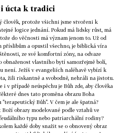
i úcta k tradici
ý člověk, protože všichni jsme stvořeni k
stejné logice jednání. Pokud má lidsky růst, má
otože do věčnosti má význam jenom to. Už od
příslibům a opustil všechno, je biblická víra
štěnosti, ze své komfortní zóny, na odvaze
to obnaženost vlastního bytí samozřejmě bolí,
tu není. Ježíš v evangeliích naléhavě vybízí k
a, žili riskantně a svobodně, nehráli na jistotu.
e i v případě neúspěchu je Bůh zde, aby člověka
. Některé dnes tato proměna obrazu Boha
u "terapeutický Bůh". V čem je ale špatná?
 Boží obrazy modelované podle vztahů ve
feudálního typu nebo patriarchální rodiny?
kolem každé doby snažit se o obnovený obraz