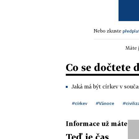
Nebo zkuste
předpla
Máte j
Co se dočtete 
Jaká má být církev v souč
#církev
#Vánoce
#civiliz
Informace už máte
Teď je čas