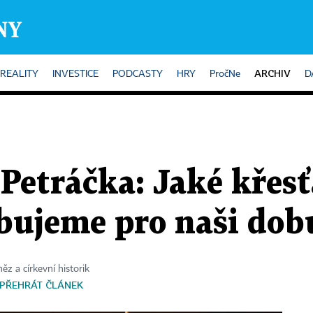
ARCHIV
REALITY
INVESTICE
PODCASTY
HRY
PročNe
D
Petráčka: Jaké křesť
ebujeme pro naši dob
něz a církevní historik
PŘEHRÁT ČLÁNEK