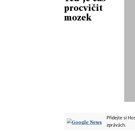
procvičit
mozek
Přidejte si H
zprávách.