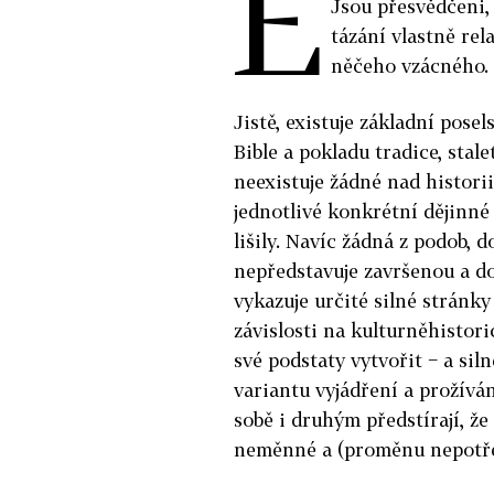
E
Jsou přesvědčeni, 
tázání vlastně re
něčeho vzácného. 
Jistě, existuje základní pose
Bible a pokladu tradice, stale
neexistuje žádné nad historii
jednotlivé konkrétní dějinné
lišily. Navíc žádná z podob, 
nepředstavuje završenou a do
vykazuje určité silné stránky
závislosti na kulturněhistor
své podstaty vytvořit − a sil
variantu vyjádření a prožívání
sobě i druhým předstírají, že 
neměnné a (proměnu nepotřeb