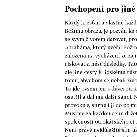
Pochopení pro jiné 
Každý křesťan a vlastně každ
Božímu obrazu, je pozván ke 
se svým životem darovat, pr
Abraháma, který uvěřil Božím 
založena na vycházení ze zaji
riskovat a nést důsledky. Ta
ale jiné cesty k lidskému růs
tomu, abychom se nebáli život
To jde ovšem jen s důvěrou, ž
ošetřil a dal mu další šanci
provokuje, shrnují ji do pojm
Musíme za každou cenu držet
společnosti otrokářského či 
Není právě nejdůležitějším ú