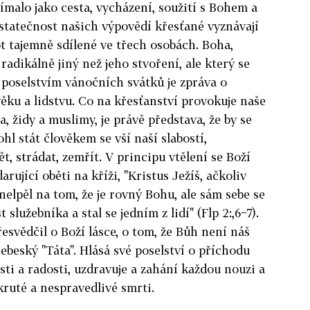
ímalo jako cesta, vycházení, soužití s Bohem a
statečnost našich výpovědí křesťané vyznávají
ot tajemně sdílené ve třech osobách. Boha,
radikálně jiný než jeho stvoření, ale který se
 poselstvím vánočních svátků je zpráva o
věku a lidstvu. Co na křesťanství provokuje naše
a, židy a muslimy, je právě představa, že by se
l stát člověkem se vší naší slabostí,
ět, strádat, zemřít. V principu vtělení se Boží
arující oběti na kříži, "Kristus Ježíš, ačkoliv
nelpěl na tom, že je rovný Bohu, ale sám sebe se
 služebníka a stal se jedním z lidí" (Flp 2:,6−7).
esvědčil o Boží lásce, o tom, že Bůh není náš
nebeský "Táta". Hlásá své poselství o příchodu
sti a radosti, uzdravuje a zahání každou nouzi a
kruté a nespravedlivé smrti.