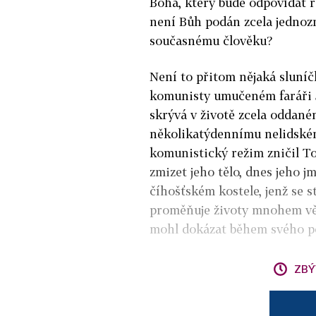
Boha, který bude odpovídat r
není Bůh podán zcela jednoz
současnému člověku?
Není to přitom nějaká sluníč
komunisty umučeném faráři Jo
skrývá v životě zcela oddané
několikatýdennímu nelidském
komunistický režim zničil To
zmizet jeho tělo, dnes jeho jm
číhošťském kostele, jenž se 
proměňuje životy mnohem vět
mohl dokázat během svého p
ZBÝ