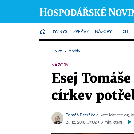
HOME
BYZNYS
ZPRÁVY
NÁZORY
TECH
HN.cz
›
Archiv
NÁZORY
Esej Tomáše 
církev potř
Tomáš Petráček
katolický teolog, k
21. 12. 2018 07:02 ▪ 9 min. čtení