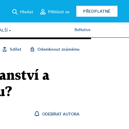
PŘEDPLATNÉ
Hledat
Přihlásit se
BeNative
ALŠÍ
Sdílet
Odemknout známému
anství a
u?
ODEBÍRAT AUTORA