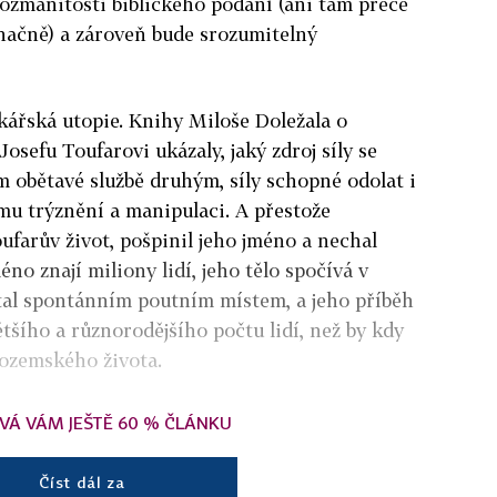
ozmanitosti biblického podání (ani tam přece
načně) a zároveň bude srozumitelný
kářská utopie. Knihy Miloše Doležala o
sefu Toufarovi ukázaly, jaký zdroj síly se
m obětavé službě druhým, síly schopné odolat i
u trýznění a manipulaci. A přestože
ufarův život, pošpinil jeho jméno a nechal
éno znají miliony lidí, jeho tělo spočívá v
stal spontánním poutním místem, a jeho příběh
šího a různorodějšího počtu lidí, než by kdy
ozemského života.
VÁ VÁM JEŠTĚ 60 % ČLÁNKU
Číst dál za