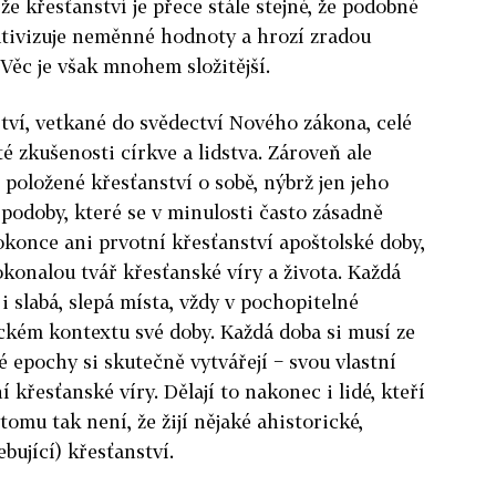
že křesťanství je přece stále stejné, že podobné
lativizuje neměnné hodnoty a hrozí zradou
Věc je však mnohem složitější.
lství, vetkané do svědectví Nového zákona, celé
té zkušenosti církve a lidstva. Zároveň ale
 položené křesťanství o sobě, nýbrž jen jeho
 podoby, které se v minulosti často zásadně
dokonce ani prvotní křesťanství apoštolské doby,
konalou tvář křesťanské víry a života. Každá
 i slabá, slepá místa, vždy v pochopitelné
ickém kontextu své doby. Každá doba si musí ze
né epochy si skutečně vytvářejí − svou vlastní
 křesťanské víry. Dělají to nakonec i lidé, kteří
tomu tak není, že žijí nějaké ahistorické,
ující) křesťanství.