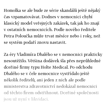
Homolka se ale bude ze série skandálů ještě nějaký
čas vzpamatovávat. Dodnes v nemocnici chybí
klasický model veřejných zakázek, tak jak ho znají
v ostatních nemocnicích. Podle nového ředitele
Petra Poloučka může trvat měsíce nebo i roky, než
se systém podaří znovu nastavit.
Za éry Vladimíra Dbalého se v nemocnici prakticky
nesoutěžilo. Většina dodávek šla přes neprůhledné
dceřiné firmy typu Holte Medical. Po odchodu
Dbalého se v čele nemocnice vystřídalo ještě
několik ředitelů, ani jeden z nich ale podle
ministerstva zdravotnictví nedokázal nemocnici
od těchto firem odstřihnout. Dceřiné společnosti
jsou už nyní v likvidaci.