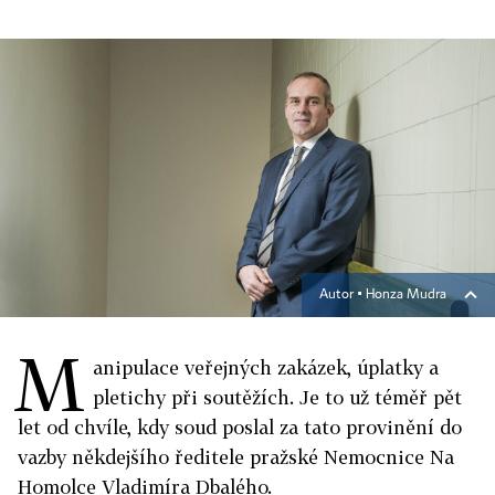
Autor ▪
Honza Mudra
M
anipulace veřejných zakázek, úplatky a
pletichy při soutěžích. Je to už téměř pět
let od chvíle, kdy soud poslal za tato provinění do
vazby někdejšího ředitele pražské Nemocnice Na
Homolce Vladimíra Dbalého.