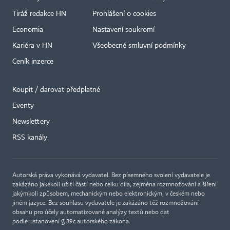
Tiráž redakce HN
Prohlášení o cookies
Economia
Nastavení soukromí
Kariéra v HN
Všeobecné smluvní podmínky
Ceník inzerce
Koupit / darovat předplatné
Eventy
Newslettery
×
RSS kanály
Autorská práva vykonává vydavatel. Bez písemného svolení vydavatele je
zakázáno jakékoli užití částí nebo celku díla, zejména rozmnožování a šíření
jakýmkoli způsobem, mechanickým nebo elektronickým, v českém nebo
jiném jazyce. Bez souhlasu vydavatele je zakázáno též rozmnožování
obsahu pro účely automatizované analýzy textů nebo dat
podle ustanovení § 39c autorského zákona.