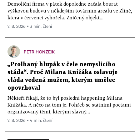
Demoliční firma v pátek dopoledne začala bourat
výškovou budovu v někdejším továrním areálu ve Zlíně,
která v červenci vyhořela. Zničený objekt...
7. 8. 2026 ▪ 3 min. čtení
PETR HONZEJK
„Prolhaný hlupák v čele nemyslícího
stáda“. Proč Milana Knížáka oslavuje
vláda vedená mužem, kterým umělec
opovrhoval
Někteří říkají, že to byl poslední happening Milana
Knížáka. A něco na tom je. Pohřeb se státními poctami
organizovaný těmi, kterými slavný...
7. 8. 2026 ▪ 4 min. čtení