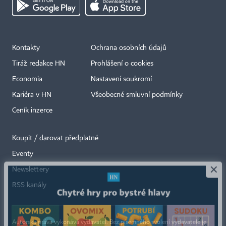
Kontakty
Ochrana osobních údajů
Tiráž redakce HN
Prohlášení o cookies
Economia
Nastavení soukromí
Kariéra v HN
Všeobecné smluvní podmínky
Ceník inzerce
Koupit / darovat předplatné
Eventy
×
Newslettery
RSS kanály
Autorská práva vykonává vydavatel. Bez písemného svolení vydavatele je