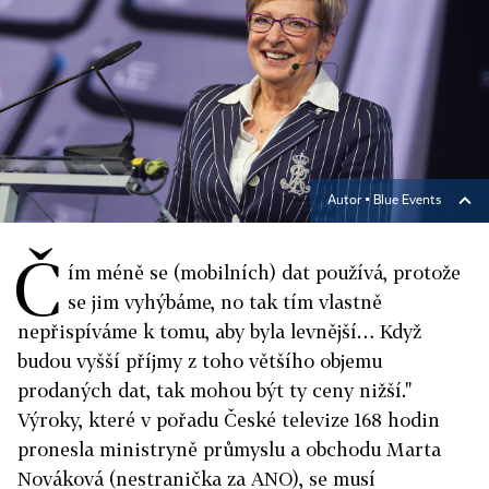
Autor ▪
Blue Events
Č
ím méně se (mobilních) dat používá, protože
se jim vyhýbáme, no tak tím vlastně
nepřispíváme k tomu, aby byla levnější… Když
budou vyšší příjmy z toho většího objemu
prodaných dat, tak mohou být ty ceny nižší."
Výroky, které v pořadu České televize 168 hodin
pronesla ministryně průmyslu a obchodu Marta
Nováková (nestranička za ANO), se musí