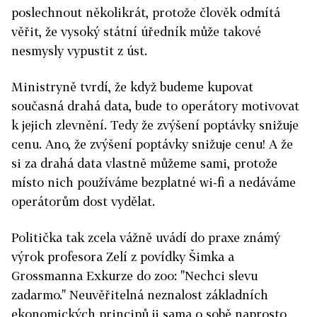
poslechnout několikrát, protože člověk odmítá
věřit, že vysoký státní úředník může takové
nesmysly vypustit z úst.
Ministryně tvrdí, že když budeme kupovat
současná drahá data, bude to operátory motivovat
k jejich zlevnění. Tedy že zvýšení poptávky snižuje
cenu. Ano, že zvýšení poptávky snižuje cenu! A že
si za drahá data vlastně můžeme sami, protože
místo nich používáme bezplatné wi-fi a nedáváme
operátorům dost vydělat.
Politička tak zcela vážně uvádí do praxe známý
výrok profesora Zelí z povídky Šimka a
Grossmanna Exkurze do zoo: "Nechci slevu
zadarmo." Neuvěřitelná neznalost základních
ekonomických principů ji sama o sobě naprosto