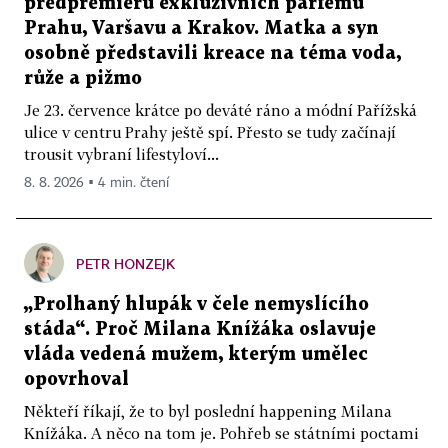
předpremiéru exkluzivních parfémů
Prahu, Varšavu a Krakov. Matka a syn
osobně představili kreace na téma voda,
růže a pižmo
Je 23. července krátce po deváté ráno a módní Pařížská
ulice v centru Prahy ještě spí. Přesto se tudy začínají
trousit vybraní lifestyloví...
8. 8. 2026 ▪ 4 min. čtení
PETR HONZEJK
„Prolhaný hlupák v čele nemyslícího
stáda“. Proč Milana Knížáka oslavuje
vláda vedená mužem, kterým umělec
opovrhoval
Někteří říkají, že to byl poslední happening Milana
Knížáka. A něco na tom je. Pohřeb se státními poctami