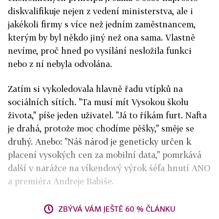
diskvalifikuje nejen z vedení ministerstva, ale i
jakékoli firmy s více než jedním zaměstnancem,
kterým by byl někdo jiný než ona sama. Vlastně
nevíme, proč hned po vysílání nesložila funkci
nebo z ní nebyla odvolána.
Zatím si vykoledovala hlavně řadu vtípků na
sociálních sítích. "Ta musí mít Vysokou školu
života," píše jeden uživatel. "Já to říkám furt. Nafta
je drahá, protože moc chodíme pěšky," směje se
druhý. Anebo: "Náš národ je geneticky určen k
placení vysokých cen za mobilní data," pomrkává
další v narážce na víkendový výrok šéfa hnutí ANO
a premiéra Andreje Babiše.
ZBÝVÁ VÁM JEŠTĚ 60 % ČLÁNKU