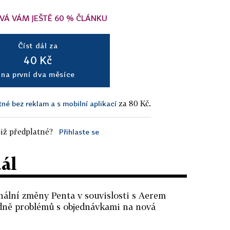
VÁ VÁM JEŠTĚ 60 % ČLÁNKU
Číst dál za
40 Kč
na první dva měsíce
za 80 Kč.
tné bez reklam a s mobilní aplikací
iž předplatné?
Přihlaste se
dál
onální změny Penta v souvislosti s Aerem
edně problémů s objednávkami na nová