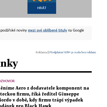
HRÁT
mezi své oblíbené tituly
ospodářské noviny
na Google
|
Předplatné HN+ je zcela bez reklam.
ánky
OZHOVOR
ěníme Aero z dodavatele komponent na
eteckou firmu, říká ředitel Giuseppe
iordo v době, kdy firmu trápí výpadek
odávek pro Black Hawk