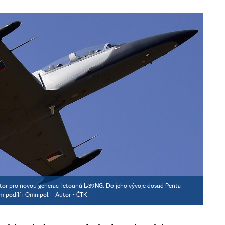
or pro novou generaci letounů L-39NG. Do jeho vývoje dosud Penta
ěm podílí i Omnipol.
Autor ▪
ČTK