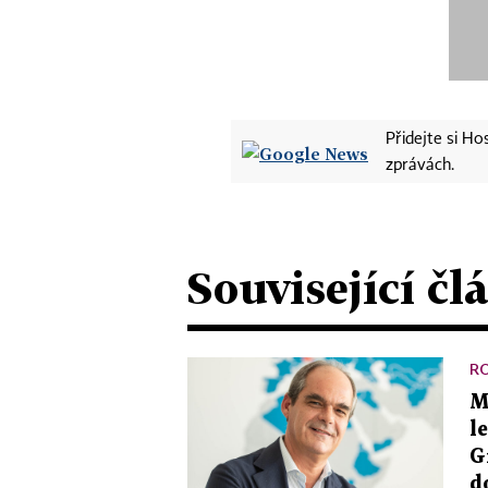
Přidejte si H
zprávách.
Související čl
R
M
l
G
d