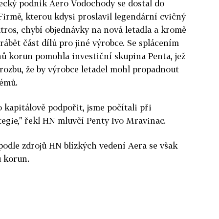
etecký podnik Aero Vodochody se dostal do
Firmě, kterou kdysi proslavil legendární cvičný
atros, chybí objednávky na nová letadla a kromě
rábět část dílů pro jiné výrobce. Se splácením
nů korun pomohla investiční skupina Penta, jež
hrozbu, že by výrobce letadel mohl propadnout
lémů.
 kapitálově podpořit, jsme počítali při
egie," řekl HN mluvčí Penty Ivo Mravinac.
podle zdrojů HN blízkých vedení Aera se však
ů korun.