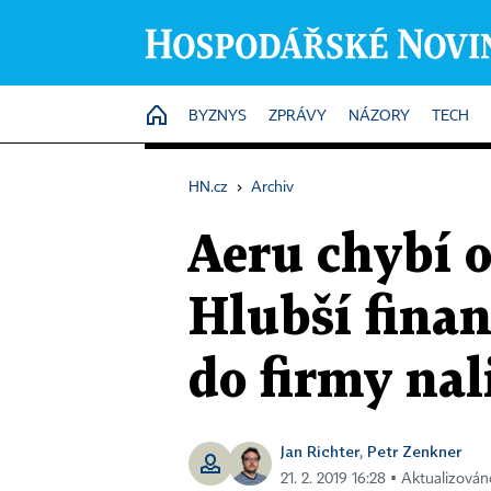
HOME
BYZNYS
ZPRÁVY
NÁZORY
TECH
HN.cz
›
Archiv
Aeru chybí 
Hlubší finan
do firmy na
Jan Richter
Petr Zenkner
,
21. 2. 2019 16:28 ▪ Aktualizován