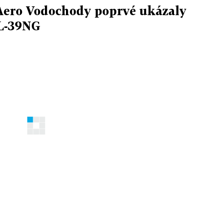
 Aero Vodochody poprvé ukázaly
 L-39NG