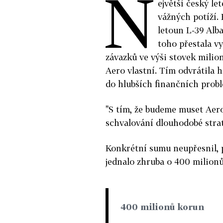
N
ejvětší český l
vážných potíží. 
letoun L-39 Al­b
toho přestala vy
závazků ve výši stovek milio
Aero vlastní. Tím odvrátila 
do hlubších finančních prob
"S tím, že budeme muset Aero
schvalování dlouhodobé strat
Konkrétní sumu neupřesnil, 
jednalo zhruba o 400 milion
400 milionů korun