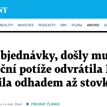
ARCHIV
REALITY
INVESTICE
PODCASTY
HRY
PročNe
D
objednávky, došly mu
ční potíže odvrátila 
lila odhadem až stov
PŘEHRÁT ČLÁNEK
o ▪ 4 min. čtení