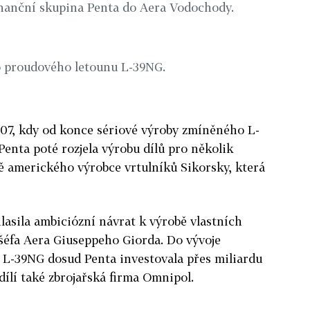
inanční skupina Penta do Aera Vodochody.
o proudového letounu L-39NG.
007, kdy od konce sériové výroby zmíněného L-
 Penta poté rozjela výrobu dílů pro několik
ě amerického výrobce vrtulníků Sikorsky, která
lasila ambiciózní návrat k výrobě vlastních
šéfa Aera Giuseppeho Giorda. Do vývoje
 L-39NG dosud Penta investovala přes miliardu
dílí také zbrojařská firma Omnipol.