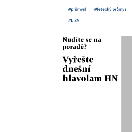
#průmysl
#letecký průmysl
#L-39
Nudíte se na
poradě?
Vyřešte
dnešní
hlavolam HN