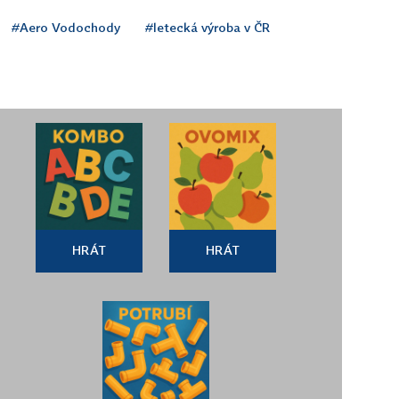
#Aero Vodochody
#letecká výroba v ČR
HRÁT
HRÁT