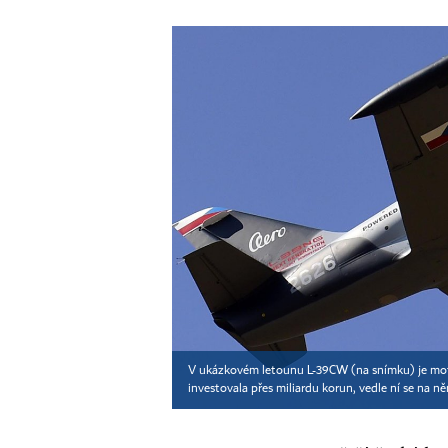
V ukázkovém letounu L-39CW (na snímku) je mot
investovala přes miliardu korun, vedle ní se na n