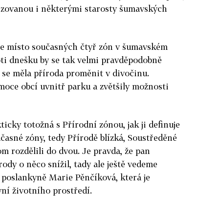
tizovanou i některými starosty šumavských
je místo současných čtyř zón v šumavském
oti dnešku by se tak velmi pravděpodobně
 se měla příroda proměnit v divočinu.
moce obcí uvnitř parku a zvětšily možnosti
ticky totožná s Přírodní zónou, jak ji definuje
učasné zóny, tedy Přírodě blízká, Soustředěné
m rozdělili do dvou. Je pravda, že pan
ody o něco snížil, tady ale ještě vedeme
 poslankyně Marie Pěnčíková, která je
ní životního prostředí.