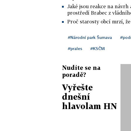
Jaké jsou reakce na návrh 
prostředí Brabec z vládní
Proč starosty obcí mrzí, ž
#Národní park Šumava
#pod
#prales
#KSČM
Nudíte se na
poradě?
Vyřešte
dnešní
hlavolam HN