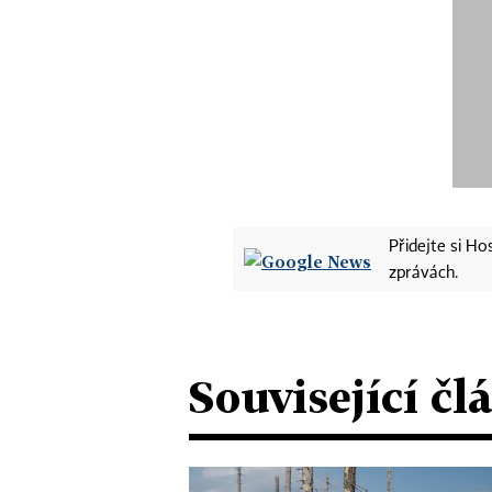
Přidejte si H
zprávách.
Související čl