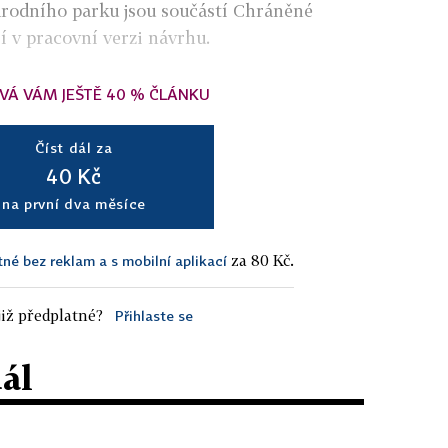
árodního parku jsou součástí Chráněné
jí v pracovní verzi návrhu.
VÁ VÁM JEŠTĚ 40 % ČLÁNKU
Číst dál za
40 Kč
na první dva měsíce
za 80 Kč.
tné bez reklam a s mobilní aplikací
iž předplatné?
Přihlaste se
dál