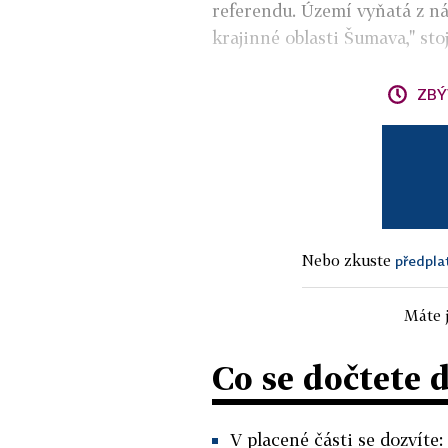
referendu. Území vyňatá z n
krajinné oblasti Šumava," sto
ZBÝ
Nebo zkuste
předpla
Máte j
Co se dočtete 
V placené části se dozvíte: