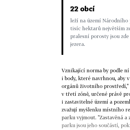
22 obcí
leží na území Národního 
tisíc hektarů největším 
pralesní porosty jsou zde 
jezera.
Vznikající norma by podle ní 
i body, které navrhnou, aby 
orgánů životního prostředí,"
v třetí zóně, určené právě p
i zastavitelné území a poze
zvažují myšlenku místního re
parku vyjmout. "Zastavěná a 
parku jsou jeho součástí, p