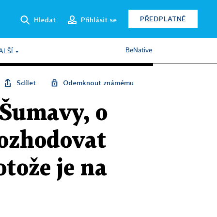
PŘEDPLATNÉ
Hledat
Přihlásit se
BeNative
ALŠÍ
Sdílet
Odemknout známému
 Šumavy, o
rozhodovat
otože je na