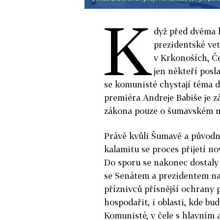
K
dyž před dvěma 
prezidentské vet
v Krkonoších, Če
jen někteří pos
se komunisté chystají téma d
premiéra Andreje Babiše je zá
zákona pouze o šumavském n
Právě kvůli Šumavě a původn
kalamitu se proces přijetí no
Do sporu se nakonec dostaly
se Senátem a prezidentem na 
příznivců přísnější ochrany p
hospodařit, i oblasti, kde bu
Komunisté, v čele s hlavním