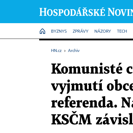
HOME
BYZNYS
ZPRÁVY
NÁZORY
TECH
HN.cz
›
Archiv
Komunisté c
vyjmutí obc
referenda. N
KSČM závisl