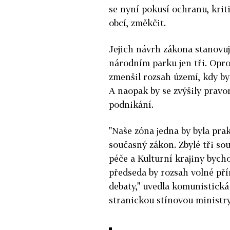
se nyní pokusí ochranu, kri
obcí, změkčit.
Jejich návrh zákona stanovu
národním parku jen tři. Opr
zmenšil rozsah území, kdy by
A naopak by se zvýšily pravo
podnikání.
"Naše zóna jedna by byla prak
současný zákon. Zbylé tři so
péče a Kulturní krajiny bycho
předseda by rozsah volné přír
debaty," uvedla komunistická
stranickou stínovou ministry