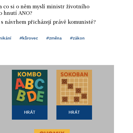
a co si o něm myslí ministr životního
ho hnutí ANO?
e s návrhem přicházejí právě komunisté?
nikání
#kůrovec
#změna
#zákon
HRÁT
HRÁT