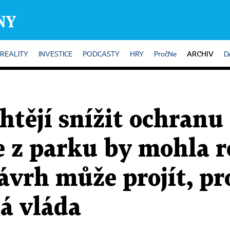
ARCHIV
REALITY
INVESTICE
PODCASTY
HRY
PročNe
D
htějí snížit ochranu
e z parku by mohla 
ávrh může projít, pr
á vláda