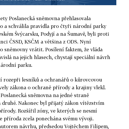
lety Poslanecká sněmovna přehlasovala
o a schválila pravidla pro čtyři národní parky
ském Švýcarsku, Podyjí a na Šumavě, byli proti
lanci ČSSD, KSČM a většina z ODS. Nyní
o sněmovny vrátit. Posílení faktem, že vláda
vislá na jejich hlasech, chystají speciální návrh
árodní parku.
í rozepři lesníků a ochranářů o kůrovcovou
vely zákona o ochraně přírody a krajiny vlekl.
 Poslanecká sněmovna na jedné straně
druhé. Nakonec byl přijatý zákon vítězstvím
řírody. Rozšířil zóny, ve kterých se nesmí
de příroda zcela ponechána svému vývoji.
 autorem návrhu, předsedou Vojtěchem Filipem,