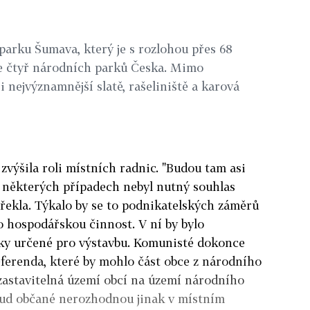
parku Šumava, který je s rozlohou přes 68
ze čtyř národních parků Česka. Mimo
i nejvýznamnější slatě, rašeliniště a karová
zvýšila roli místních radnic. "Budou tam asi
v některých případech nebyl nutný souhlas
 řekla. Týkalo by se to podnikatelských záměrů
ro hospodářskou činnost. V ní by bylo
mky určené pro výstavbu. Komunisté dokonce
ferenda, které by mohlo část obce z národního
zastavitelná území obcí na území národního
okud občané nerozhodnou jinak v místním