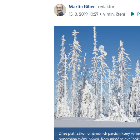
Martin Biben
redaktor
P
15. 3. 2019 10:27 ▪ 4 min. čtení
Dnes platí zákon o národních parcích, který vyme
ponechána svému vývoji. Komunisté se nyní poku