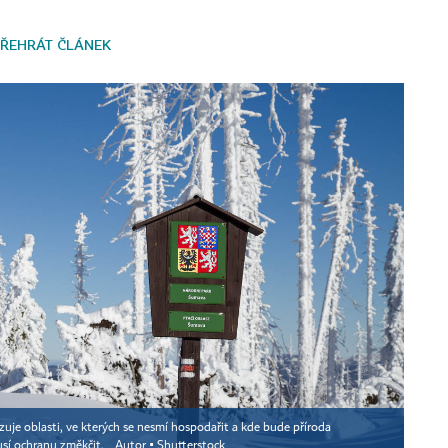
ŘEHRÁT ČLÁNEK
zuje oblasti, ve kterých se nesmí hospodařit a kde bude příroda
sí ochranu změkčit.
Autor ▪
Shutterstock