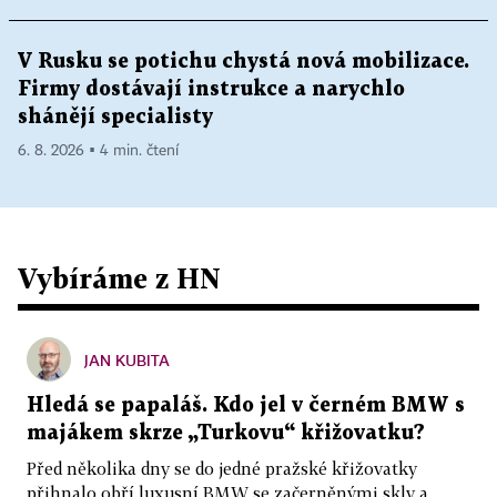
V Rusku se potichu chystá nová mobilizace.
Firmy dostávají instrukce a narychlo
shánějí specialisty
6. 8. 2026 ▪ 4 min. čtení
Vybíráme z HN
JAN KUBITA
Hledá se papaláš. Kdo jel v černém BMW s
majákem skrze „Turkovu“ křižovatku?
Před několika dny se do jedné pražské křižovatky
přihnalo obří luxusní BMW se začerněnými skly a