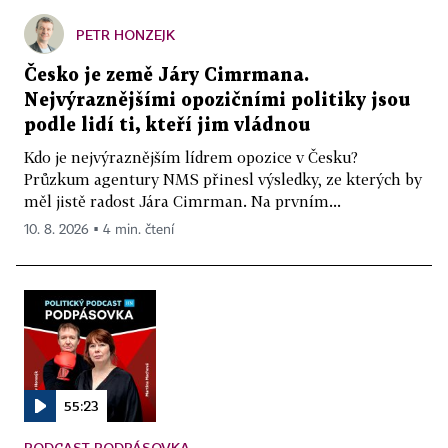
PETR HONZEJK
Česko je země Járy Cimrmana.
Nejvýraznějšími opozičními politiky jsou
podle lidí ti, kteří jim vládnou
Kdo je nejvýraznějším lídrem opozice v Česku?
Průzkum agentury NMS přinesl výsledky, ze kterých by
měl jistě radost Jára Cimrman. Na prvním...
10. 8. 2026 ▪ 4 min. čtení
55:23
PODCAST PODPÁSOVKA