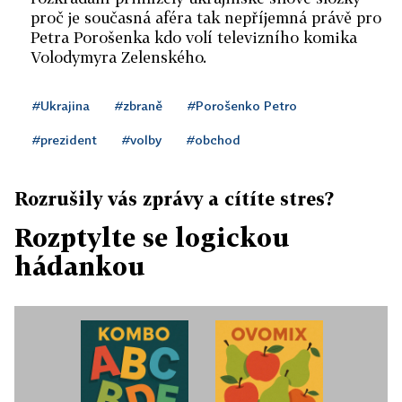
proč je současná aféra tak nepříjemná právě pro
Petra Porošenka kdo volí televizního komika
Volodymyra Zelenského.
#Ukrajina
#zbraně
#Porošenko Petro
#prezident
#volby
#obchod
Rozrušily vás zprávy a cítíte stres?
Rozptylte se logickou
hádankou