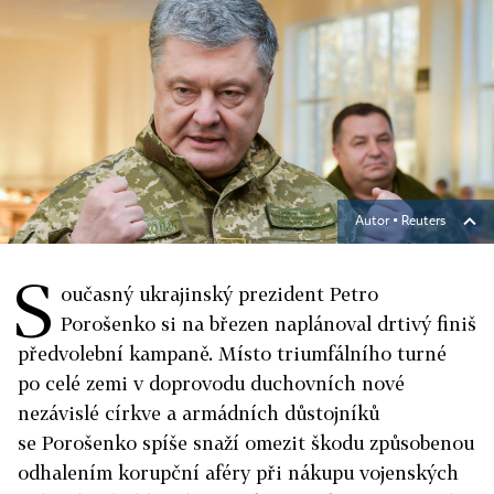
Autor ▪
Reuters
S
oučasný ukrajinský prezident Petro
Porošenko si na březen naplánoval drtivý finiš
předvolební kampaně. Místo triumfálního turné
po celé zemi v doprovodu duchovních nové
nezávislé církve a armádních důstojníků
se Porošenko spíše snaží omezit škodu způsobenou
odhalením korupční aféry při nákupu vojenských