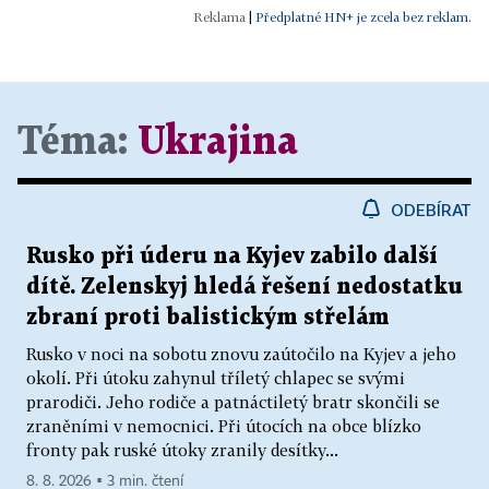
|
Předplatné HN+ je zcela bez reklam.
Téma:
Ukrajina
ODEBÍRAT
Rusko při úderu na Kyjev zabilo další
dítě. Zelenskyj hledá řešení nedostatku
zbraní proti balistickým střelám
Rusko v noci na sobotu znovu zaútočilo na Kyjev a jeho
okolí. Při útoku zahynul tříletý chlapec se svými
prarodiči. Jeho rodiče a patnáctiletý bratr skončili se
zraněními v nemocnici. Při útocích na obce blízko
fronty pak ruské útoky zranily desítky...
8. 8. 2026 ▪ 3 min. čtení