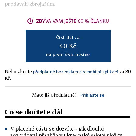
prodávali zbrojařům.
ZBÝVÁ VÁM JEŠTĚ 60 % ČLÁNKU
Číst dál za
40 Kč
na první dva měsíce
Nebo zkuste
za 80
předplatné bez reklam a s mobilní aplikací
Kč.
Máte již předplatné?
Přihlaste se
Co se dočtete dál
V placené části se dozvíte - jak dlouho
rozkrádání přihlížely ukrajinské silové složky