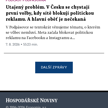
Utajený problém. V Česku se chystají
první volby, kdy sítě blokují politickou
reklamu. A hlavní oběť je nečekaná
V Podpásovce se tentokrát věnujeme tématu, o kterém
se vůbec nemluví. Meta začala blokovat politickou
reklamu na Facebooku a Instagramu a...
7. 8. 2026 ▪ 55:23 min.
DALŠÍ ZPRÁVY
©
1996-2026
Economia, a.s.