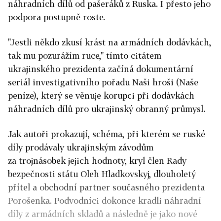
náhradních dílů od pašeráků z Ruska. I přesto jeho
podpora postupně roste.
"Jestli někdo zkusí krást na armádních dodávkách,
tak mu pozurážím ruce," tímto citátem
ukrajinského prezidenta začíná dokumentární
seriál investigativního pořadu Naši hroši (Naše
peníze), který se věnuje korupci při dodávkách
náhradních dílů pro ukrajinský obranný průmysl.
Jak autoři prokazují, schéma, při kterém se ruské
díly prodávaly ukrajinským závodům
za trojnásobek jejich hodnoty, kryl člen Rady
bezpečnosti státu Oleh Hladkovskyj, dlouholetý
přítel a obchodní partner současného prezidenta
Porošenka. Podvodníci dokonce kradli náhradní
díly z armádních skladů a následně je jako nové