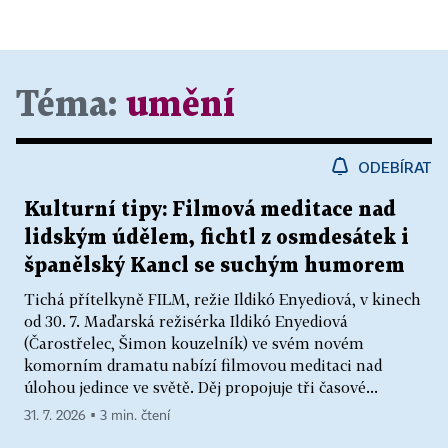
Téma:
umění
ODEBÍRAT
Kulturní tipy: Filmová meditace nad
lidským údělem, fichtl z osmdesátek i
španělský Kancl se suchým humorem
Tichá přítelkyně FILM, režie Ildikó Enyediová, v kinech
od 30. 7. Maďarská režisérka Ildikó Enyediová
(Čarostřelec, Šimon kouzelník) ve svém novém
komorním dramatu nabízí filmovou meditaci nad
úlohou jedince ve světě. Děj propojuje tři časové...
31. 7. 2026 ▪ 3 min. čtení