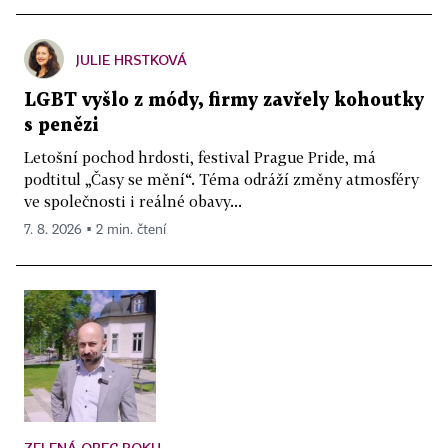
JULIE HRSTKOVÁ
LGBT vyšlo z módy, firmy zavřely kohoutky
s penězi
Letošní pochod hrdosti, festival Prague Pride, má
podtitul „Časy se mění“. Téma odráží změny atmosféry
ve společnosti i reálné obavy...
7. 8. 2026 ▪ 2 min. čtení
ZELENÁ OBEC ROKU