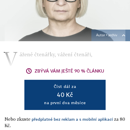
Autor ▪
archiv
V
ážené čtenářky, vážení čtenáři,
ZBÝVÁ VÁM JEŠTĚ 90 % ČLÁNKU
Číst dál za
40 Kč
na první dva měsíce
Nebo zkuste
za 80
předplatné bez reklam a s mobilní aplikací
Kč.