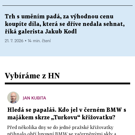
Trh s uměním padá, za výhodnou cenu
koupíte díla, která se dříve nedala sehnat,
říká galerista Jakub Kodl
21. 7. 2026 ▪ 14 min. čtení
Vybíráme z HN
JAN KUBITA
Hledá se papaláš. Kdo jel v černém BMW s
majákem skrze „Turkovu“ křižovatku?
Před několika dny se do jedné pražské křižovatky
přihnalo obří luxusní BMW se začerněnými skly a