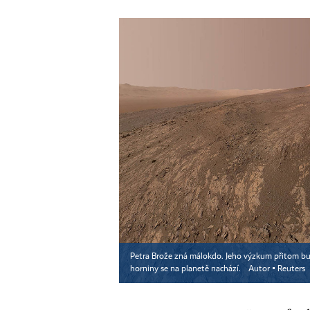
Petra Brože zná málokdo. Jeho výzkum přitom bud
horniny se na planetě nachází.
Autor ▪
Reuters