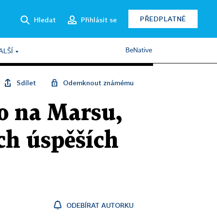
PŘEDPLATNÉ
Hledat
Přihlásit se
BeNative
ALŠÍ
Sdílet
Odemknout známému
no na Marsu,
ich úspěších
ODEBÍRAT AUTORKU