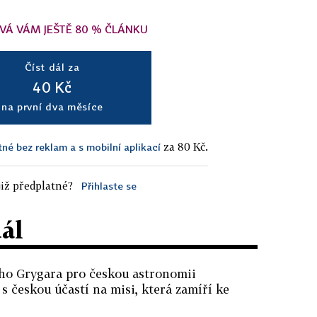
VÁ VÁM JEŠTĚ 80 % ČLÁNKU
Číst dál za
40 Kč
na první dva měsíce
za 80 Kč.
tné bez reklam a s mobilní aplikací
iž předplatné?
Přihlaste se
dál
ího Grygara pro českou astronomii
 s českou účastí na misi, která zamíří ke