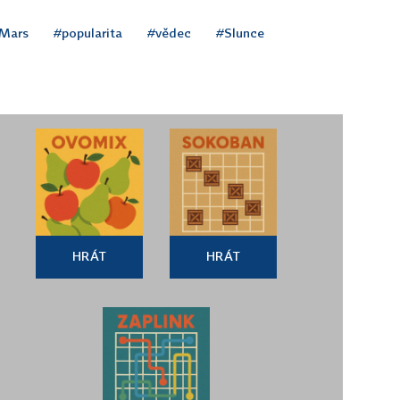
Mars
#popularita
#vědec
#Slunce
HRÁT
HRÁT