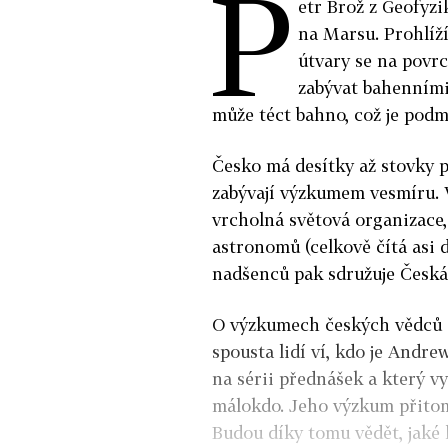
P
etr Brož z Geofyz
na Marsu. Prohlíží
útvary se na povrc
zabývat bahenními
může téct bahno, což je pod
Česko má desítky až stovky p
zabývají výzkumem vesmíru. 
vrcholná světová organizace,
astronomů (celkově čítá asi d
nadšenců pak sdružuje Česká
O výzkumech českých vědců s
spousta lidí ví, kdo je Andre
na sérii přednášek a který v
málokdo. Jeho výzkum přitom 
Budou díky tomu vědět, jaké 