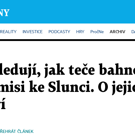
ARCHIV
REALITY
INVESTICE
PODCASTY
HRY
PročNe
D
sledují, jak teče bah
misi ke Slunci. O jej
í
ŘEHRÁT ČLÁNEK