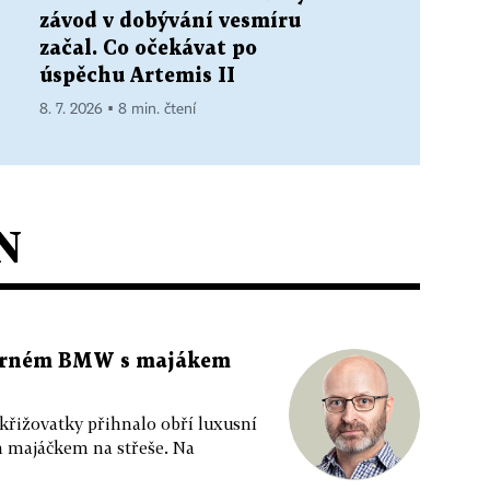
závod v dobývání vesmíru
začal. Co očekávat po
úspěchu Artemis II
8. 7. 2026 ▪ 8 min. čtení
N
 černém BMW s majákem
 křižovatky přihnalo obří luxusní
m majáčkem na střeše. Na