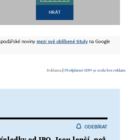
HRÁT
mezi své oblíbené tituly
ospodářské noviny
na Google
|
Předplatné HN+ je zcela bez reklam.
ODEBÍRAT