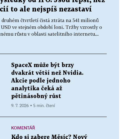
sledky od IPO. Jsou lepší, než
cií to ale nejspíš nezastaví
druhém čtvrtletí čistá ztráta na 541 milionů
y USD ve stejném období loni. Tržby vzrostly o
nému růstu v oblasti satelitního internetu...
SpaceX může být brzy
dvakrát větší než Nvidia.
Akcie podle jednoho
analytika čeká až
pětinásobný růst
9. 7. 2026 ▪ 5 min. čtení
KOMENTÁŘ
Kdo si zabere Měsíc? Nový