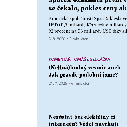
SpaceX oznámila první vý
se čekalo, pokles ceny ak
Americké společnosti SpaceX klesla ve 
USD (11,3 miliardy Kč) z jedné miliard
92 procent na 7,8 miliardy USD díky sil
5. 8. 2026 ▪ 3 min. čtení
KOMENTÁŘ TOMÁŠE SEDLÁČKA
(Ne)(ná)hodný vesmír aneb
Jak pravdě podobní jsme?
24. 7. 2026 ▪ 4 min. čtení
Nezůstat bez elektřiny či
internetu? Vědci navrhují