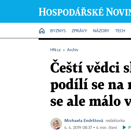
HOME
BYZNYS
ZPRÁVY
NÁZORY
TECH
HN.cz
›
Archiv
Čeští vědci 
podílí se na 
se ale málo v
Michaela Endrštová
redaktorka
P
4. 4. 2019 08:37 ▪ 4 min. čtení