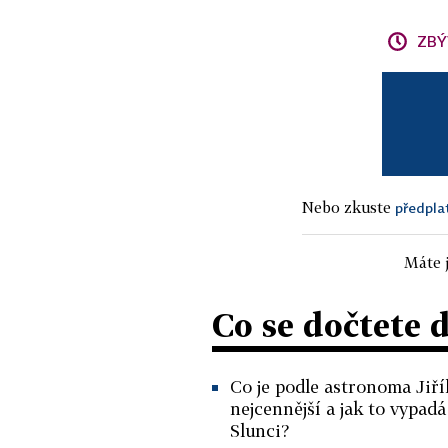
ZBÝ
Nebo zkuste
předpla
Máte j
Co se dočtete 
Co je podle astronoma Jiř
nejcennější a jak to vypadá
Slunci?