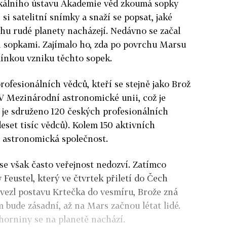
ikálního ústavu Akademie věd zkoumá sopky
 si satelitní snímky a snaží se popsat, jaké
hu rudé planety nacházejí. Nedávno se začal
 sopkami. Zajímalo ho, zda po povrchu Marsu
mínkou vzniku těchto sopek.
rofesionálních vědců, kteří se stejně jako Brož
V Mezinárodní astronomické unii, což je
 je sdruženo 120 českých profesionálních
eset tisíc vědců). Kolem 150 aktivních
 astronomická společnost.
e však často veřejnost nedozví. Zatímco
w Feustel, který ve čtvrtek přiletí do Čech
yvezl postavu Krtečka do vesmíru, Brože zná
bude zásadní, až na Mars začnou létat lidé.
horniny se na planetě nachází.