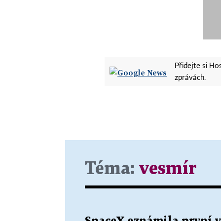
Přidejte si H
zprávách.
Téma:
vesmír