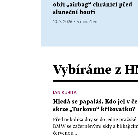
obří „airbag“ chránící před
sluneční bouří
10. 7. 2026 ▪ 5 min. čtení
Vybíráme z H
JAN KUBITA
Hledá se papaláš. Kdo jel v
skrze „Turkovu“ křižovatku?
Před několika dny se do jedné pražské
BMW se začerněnými skly a blikající
červenou...