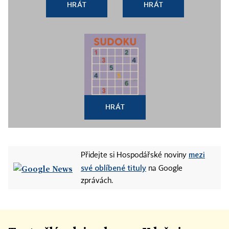
HRÁT
HRÁT
HRÁT
mezi
Přidejte si Hospodářské noviny
své oblíbené tituly
na Google
zprávách.