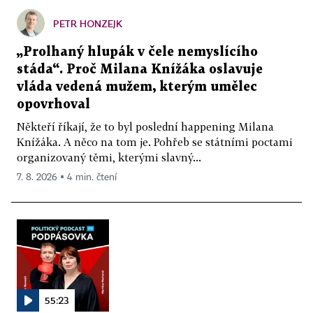
PETR HONZEJK
„Prolhaný hlupák v čele nemyslícího
stáda“. Proč Milana Knížáka oslavuje
vláda vedená mužem, kterým umělec
opovrhoval
Někteří říkají, že to byl poslední happening Milana
Knížáka. A něco na tom je. Pohřeb se státními poctami
organizovaný těmi, kterými slavný...
7. 8. 2026 ▪ 4 min. čtení
55:23