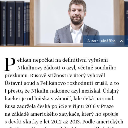
Autor ▪
Lukáš Bíba
P
elikán nepočkal na definitivní vyřešení
Nikulinovy žádosti o azyl, včetně soudního
přezkumu. Rusově stížnosti v úterý vyhověl
Ústavní soud a Pelikánovo rozhodnutí zrušil, a to
i přesto, že Nikulin nakonec azyl nezískal. Údajný
hacker je od loňska v zámoří, kde čeká na soud.
Rusa zadržela česká policie v říjnu 2016 v Praze
na základě amerického zatykače, který ho spojuje
s devíti skutky z let 2012 až 2013. Podle amerických