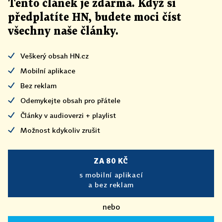
Tento článek
je
zdarma. Když si
předplatíte HN, budete moci číst
všechny naše články
.
Veškerý obsah HN.cz
Mobilní aplikace
Bez reklam
Odemykejte obsah pro přátele
Články v audioverzi + playlist
Možnost kdykoliv zrušit
ZA 80 KČ
s mobilní aplikací
a bez reklam
nebo