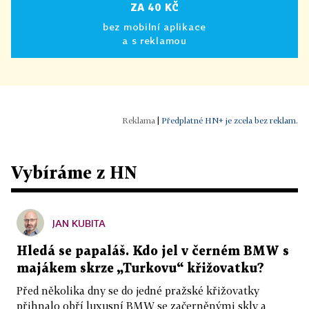
ZA 40 KČ
bez mobilní aplikace
a s reklamou
|
Předplatné HN+ je zcela bez reklam.
Vybíráme z HN
JAN KUBITA
Hledá se papaláš. Kdo jel v černém BMW s
majákem skrze „Turkovu“ křižovatku?
Před několika dny se do jedné pražské křižovatky
přihnalo obří luxusní BMW se začerněnými skly a