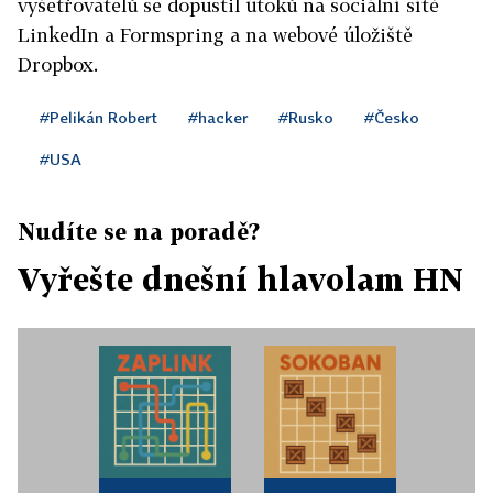
vyšetřovatelů se dopustil útoků na sociální sítě
LinkedIn a Formspring a na webové úložiště
Dropbox.
#Pelikán Robert
#hacker
#Rusko
#Česko
#USA
Nudíte se na poradě?
Vyřešte dnešní hlavolam HN