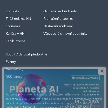
Kontakty
Ochrana osobních údajů
Tiráž redakce HN
Prohlášení o cookies
Economia
Nastavení soukromí
Kariéra v HN
Všeobecné smluvní podmínky
Ceník inzerce
Koupit / darovat předplatné
Eventy
×
Newslettery
RSS kanály
Autorská práva vykonává vydavatel. Bez písemného svolení vydavatele je
zakázáno jakékoli užití částí nebo celku díla, zejména rozmnožování a šíření
jakýmkoli způsobem, mechanickým nebo elektronickým, v českém nebo
jiném jazyce. Bez souhlasu vydavatele je zakázáno též rozmnožování