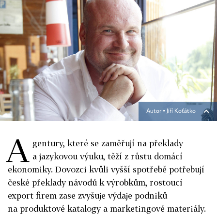
Autor ▪
Jiří Koťátko
A
gentury, které se zaměřují na překlady
a jazykovou výuku, těží z růstu domácí
ekonomiky. Dovozci kvůli vyšší spotřebě potřebují
české překlady návodů k výrobkům, rostoucí
export firem zase zvyšuje výdaje podniků
na produktové katalogy a marketingové materiály.