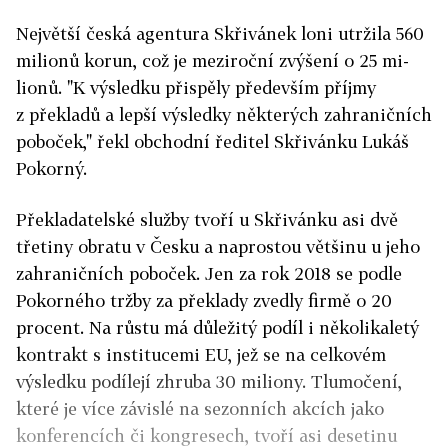
Největší česká agentura Skřivánek loni utržila 560
milionů korun, což je meziroční zvýšení o 25 mi­
lionů. "K výsledku přispěly především příjmy
z překladů a lepší výsledky některých zahraničních
poboček," řekl obchodní ředitel Skřivánku Lukáš
Pokorný.
Překladatelské služby tvoří u Skřivánku asi dvě
třetiny obratu v Česku a naprostou většinu u jeho
zahraničních poboček. Jen za rok 2018 se podle
Pokorného tržby za překlady zvedly firmě o 20
procent. Na růstu má důležitý podíl i několikaletý
kontrakt s institucemi EU, jež se na celkovém
výsledku podílejí zhruba 30 miliony. Tlumočení,
které je více závislé na sezonních akcích jako
konferencích či kongresech, tvoří asi desetinu