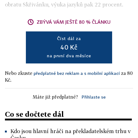
obratu Skřivánku, výuka jazyků pak 22 procent.
ZBÝVÁ VÁM JEŠTĚ 80 % ČLÁNKU
Číst dál za
40 Kč
na první dva měsíce
Nebo zkuste
za 80
předplatné bez reklam a s mobilní aplikací
Kč.
Máte již předplatné?
Přihlaste se
Co se dočtete dál
Kdo jsou hlavní hráči na překladatelském trhu v
Česku.