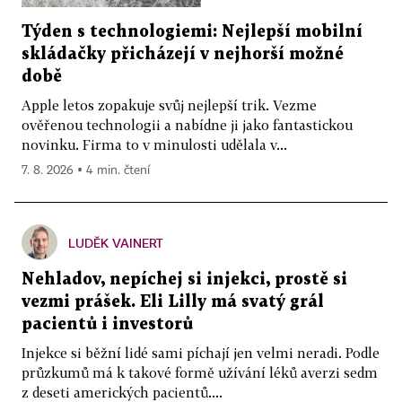
Týden s technologiemi: Nejlepší mobilní
skládačky přicházejí v nejhorší možné
době
Apple letos zopakuje svůj nejlepší trik. Vezme
ověřenou technologii a nabídne ji jako fantastickou
novinku. Firma to v minulosti udělala v...
7. 8. 2026 ▪ 4 min. čtení
LUDĚK VAINERT
Nehladov, nepíchej si injekci, prostě si
vezmi prášek. Eli Lilly má svatý grál
pacientů i investorů
Injekce si běžní lidé sami píchají jen velmi neradi. Podle
průzkumů má k takové formě užívání léků averzi sedm
z deseti amerických pacientů....