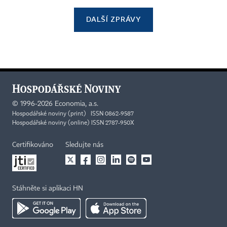
DALŠÍ ZPRÁVY
©
1996-2026
Economia, a.s.
Hospodářské noviny (print) ISSN 0862-9587
Hospodářské noviny (online) ISSN 2787-950X
Certifikováno
Sledujte nás
Stáhněte si aplikaci HN