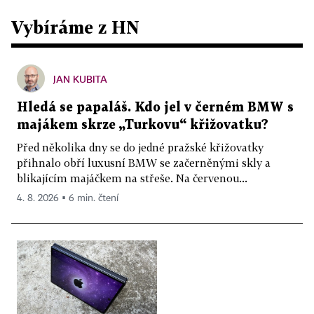
Vybíráme z HN
JAN KUBITA
Hledá se papaláš. Kdo jel v černém BMW s
majákem skrze „Turkovu“ křižovatku?
Před několika dny se do jedné pražské křižovatky
přihnalo obří luxusní BMW se začerněnými skly a
blikajícím majáčkem na střeše. Na červenou...
4. 8. 2026 ▪ 6 min. čtení