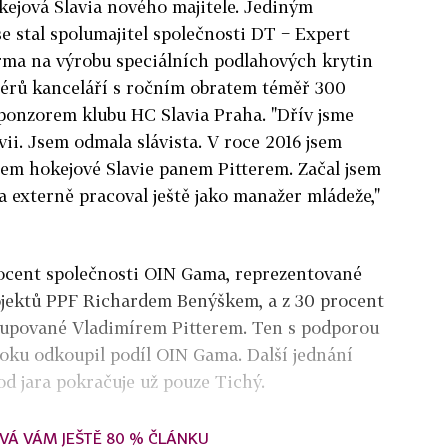
ejová Slavia nového majitele. Jediným
e stal spolumajitel společnosti DT − Expert
irma na výrobu speciálních podlahových krytin
iérů kanceláří s ročním obratem téměř 300
ponzorem klubu HC Slavia Praha. "Dřív jsme
vii. Jsem odmala slávista. V roce 2016 jsem
lem hokejové Slavie panem Pitterem. Začal jsem
 externě pracoval ještě jako manažer mládeže,"
rocent společnosti OIN Gama, reprezentované
jektů PPF Richardem Benýškem, a z 30 procent
stupované Vladimírem Pitterem. Ten s podporou
oku odkoupil podíl OIN Gama. Další jednání
od jara pokračuje už pouze Tichý.
VÁ VÁM JEŠTĚ 80 % ČLÁNKU