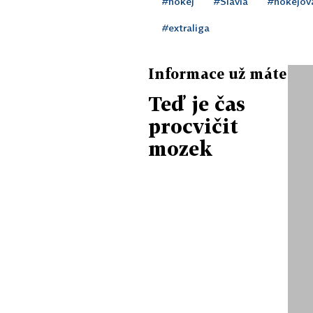
#hokej
#Slavia
#hokejová
#extraliga
Informace už máte
Teď je čas
procvičit
mozek