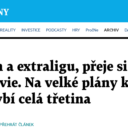
ARCHIV
REALITY
INVESTICE
PODCASTY
HRY
PročNe
D
 a extraligu, přeje s
vie. Na velké plány 
bí celá třetina
PŘEHRÁT ČLÁNEK