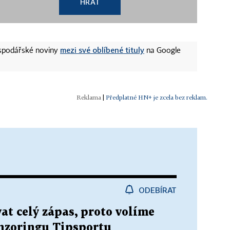
HRÁT
mezi své oblíbené tituly
ospodářské noviny
na Google
|
Předplatné HN+ je zcela bez reklam.
ODEBÍRAT
at celý zápas, proto volíme
onzoringu Tipsportu