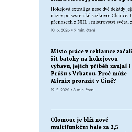
Hokejová extraliga nese dvě dekády jej
název po sesterské sázkovce Chance. Lo
přenosech z NHL i mistrovství světa, zn
10. 6. 2026 ▪ 9 min. čtení
Místo práce v reklamce začal
šít batohy na hokejovou
výbavu, jejich příběh zaujal i
Průšu s Vrbatou. Proč může
Mirnix prorazit v Číně?
19. 5. 2026 ▪ 8 min. čtení
Olomouc je blíž nové
multifunkční hale za 2,5