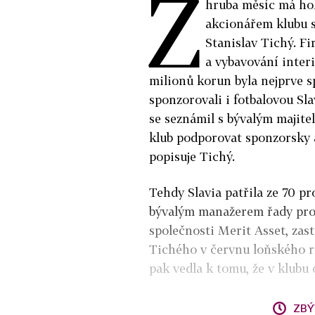
Z
hruba měsíc má hok
akcionářem klubu s
Stanislav Tichý. F
a vybavování inter
milionů korun byla nejprve s
sponzorovali i fotbalovou Sla
se seznámil s bývalým majite
klub podporovat sponzorsky a
popisuje Tichý.
Tehdy Slavia patřila ze 70 p
bývalým manažerem řady pro
společnosti Merit Asset, za
Tichého v červnu loňského r
pak vedla k tomu, že v klubu 
ZBÝ