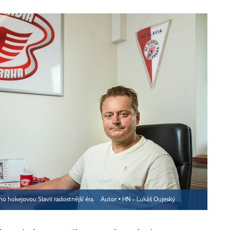
eho hokejovou Slavii radostnější éra.
Autor ▪
HN – Lukáš Oujeský