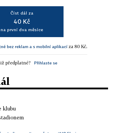
Číst dál za
40 Kč
na první dva měsíce
za 80 Kč.
tné bez reklam a s mobilní aplikací
iž předplatné?
Přihlaste se
dál
e klubu
 stadionem