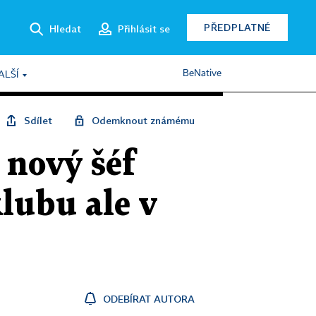
PŘEDPLATNÉ
Hledat
Přihlásit se
BeNative
ALŠÍ
Sdílet
Odemknout známému
i nový šéf
klubu ale v
ODEBÍRAT AUTORA