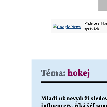
Přidejte si H
zprávách.
Téma:
hokej
Mladí už nevydrží sledov
influencery, říká šéf sp