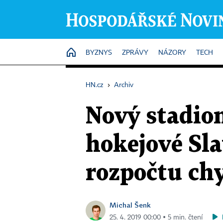
HOME
BYZNYS
ZPRÁVY
NÁZORY
TECH
HN.cz
›
Archiv
Nový stadion
hokejové Sla
rozpočtu chy
Michal Šenk
25. 4. 2019 00:00 ▪ 5 min. čtení