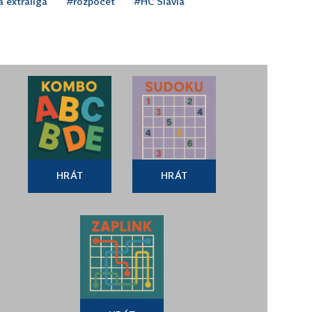
 extraliga
#rozpočet
#HC Slavia
HRÁT
HRÁT