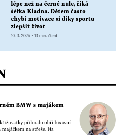
e
lépe než na černé nule, říká
šéfka Kladna. Dětem často
chybí motivace si díky sportu
zlepšit život
10. 3. 2026 ▪ 13 min. čtení
N
 černém BMW s majákem
 křižovatky přihnalo obří luxusní
m majáčkem na střeše. Na