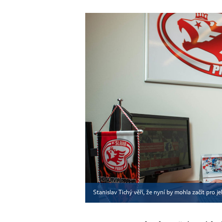
Stanislav Tichý věří, že nyní by mohla začít pro j