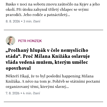
Rusko v noci na sobotu znovu zaútočilo na Kyjev a jeho
okolí. Při útoku zahynul tříletý chlapec se svými
prarodiči. Jeho rodiče a patnáctiletý...
8. 8. 2026 ▪ 3 min. čtení
PETR HONZEJK
„Prolhaný hlupák v čele nemyslícího
stáda“. Proč Milana Knížáka oslavuje
vláda vedená mužem, kterým umělec
opovrhoval
Někteří říkají, že to byl poslední happening Milana
Knížáka. A něco na tom je. Pohřeb se státními poctami
organizovaný těmi, kterými slavný...
7. 8. 2026 ▪ 4 min. čtení