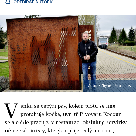
ODEBÍRAT AUTORKU
Autor ▪
Zbyněk Pecák
V
enku se čepýří páv, kolem plotu se líně
protahuje kočka, uvnitř Pivovaru Kocour
se ale čile pracuje. V restauraci obsluhují servírky
německé turisty, kterých přijel celý autobus,