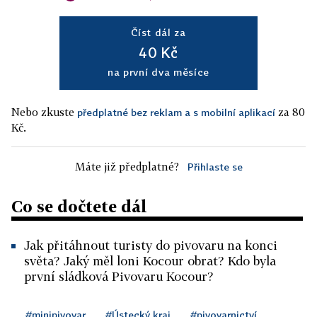
Číst dál za
40 Kč
na první dva měsíce
Nebo zkuste
za 80
předplatné bez reklam a s mobilní aplikací
Kč.
Máte již předplatné?
Přihlaste se
Co se dočtete dál
Jak přitáhnout turisty do pivovaru na konci
světa? Jaký měl loni Kocour obrat? Kdo byla
první sládková Pivovaru Kocour?
#minipivovar
#Ústecký kraj
#pivovarnictví