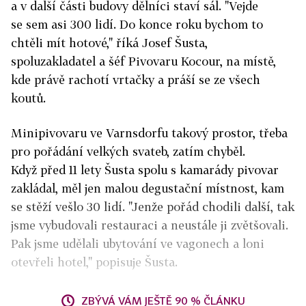
a v další části budovy dělníci staví sál. "Vejde
se sem asi 300 lidí. Do konce roku bychom to
chtěli mít hotové," říká Josef Šusta,
spoluzakladatel a šéf Pivovaru Kocour, na místě,
kde právě rachotí vrtačky a práší se ze všech
koutů.
Minipivovaru ve Varnsdorfu takový prostor, třeba
pro pořádání velkých svateb, zatím chyběl.
Když před 11 lety Šusta spolu s kamarády pivovar
zakládal, měl jen malou degustační místnost, kam
se stěží vešlo 30 lidí. "Jenže pořád chodili další, tak
jsme vybudovali restauraci a neustále ji zvětšovali.
Pak jsme udělali ubytování ve vagonech a loni
otevřeli hotel," popisuje Šusta.
ZBÝVÁ VÁM JEŠTĚ 90 % ČLÁNKU