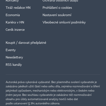
Kontakty
Ochrana osobních údajů
Tiráž redakce HN
Prohlášení o cookies
Economia
Nastavení soukromí
Kariéra v HN
Všeobecné smluvní podmínky
Ceník inzerce
Koupit / darovat předplatné
Eventy
Newslettery
×
RSS kanály
Autorská práva vykonává vydavatel. Bez písemného svolení vydavatele je
zakázáno jakékoli užití částí nebo celku díla, zejména rozmnožování a šíření
jakýmkoli způsobem, mechanickým nebo elektronickým, v českém nebo
jiném jazyce. Bez souhlasu vydavatele je zakázáno též rozmnožování
obsahu pro účely automatizované analýzy textů nebo dat
podle ustanovení § 39c autorského zákona.