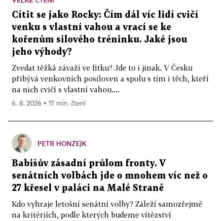
Cítit se jako Rocky: Čím dál víc lidí cvičí
venku s vlastní vahou a vrací se ke
kořenům silového tréninku. Jaké jsou
jeho výhody?
Zvedat těžká závaží ve fitku? Jde to i jinak. V Česku
přibývá venkovních posiloven a spolu s tím i těch, kteří
na nich cvičí s vlastní vahou....
6. 8. 2026 ▪ 17 min. čtení
PETR HONZEJK
Babišův zásadní průlom fronty. V
senátních volbách jde o mnohem víc než o
27 křesel v paláci na Malé Straně
Kdo vyhraje letošní senátní volby? Záleží samozřejmě
na kritériích, podle kterých budeme vítězství