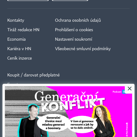
Kontakty
Ochrana osobních údajů
Tiráž redakce HN
Prohlášení o cookies
Economia
Nastavení soukromí
Kariéra v HN
Všeobecné smluvní podmínky
Ceník inzerce
Koupit / darovat předplatné
Eventy
×
Newslettery
RSS kanály
Autorská práva vykonává vydavatel. Bez písemného svolení vydavatele je
zakázáno jakékoli užití částí nebo celku díla, zejména rozmnožování a šíření