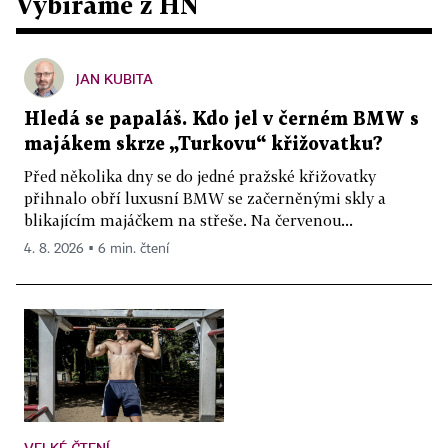
Vybíráme z HN
JAN KUBITA
Hledá se papaláš. Kdo jel v černém BMW s
majákem skrze „Turkovu“ křižovatku?
Před několika dny se do jedné pražské křižovatky
přihnalo obří luxusní BMW se začerněnými skly a
blikajícím majáčkem na střeše. Na červenou...
4. 8. 2026 ▪ 6 min. čtení
VELKÉ ČTENÍ