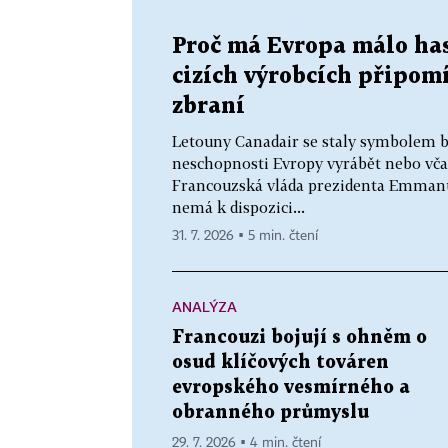
Proč má Evropa málo hasi
cizích výrobcích připom
zbraní
Letouny Canadair se staly symbolem b
neschopnosti Evropy vyrábět nebo vča
Francouzská vláda prezidenta Emmanue
nemá k dispozici...
31. 7. 2026 ▪ 5 min. čtení
ANALÝZA
Francouzi bojují s ohněm o
osud klíčových továren
evropského vesmírného a
obranného průmyslu
29. 7. 2026 ▪ 4 min. čtení