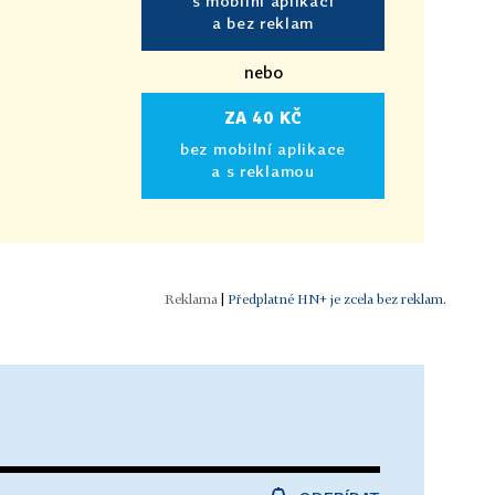
s mobilní aplikací
a bez reklam
nebo
ZA 40 KČ
bez mobilní aplikace
a s reklamou
|
Předplatné HN+ je zcela bez reklam.