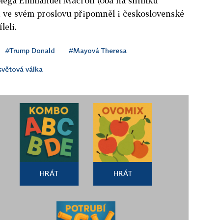
olega Emmanuel Macron (oba na snímku
 ve svém proslovu připomněl i československé
leli.
#Trump Donald
#Mayová Theresa
světová válka
HRÁT
HRÁT