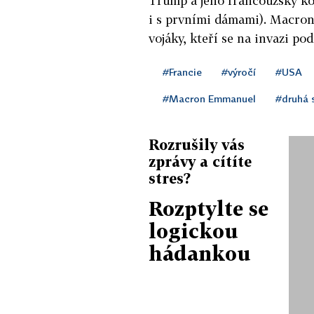
Trump a jeho francouzský k
i s prvními dámami). Macron
vojáky, kteří se na invazi podí
#Francie
#výročí
#USA
#Macron Emmanuel
#druhá 
Rozrušily vás
zprávy a cítíte
stres?
Rozptylte se
logickou
hádankou