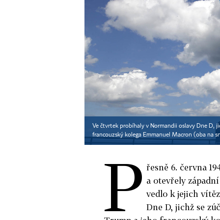
Ve čtvrtek probíhaly v Normandii oslavy Dne D, j
francouzský kolega Emmanuel Macron (oba na sn
P
řesně 6. června 19
a otevřely západní
vedlo k jejich vít
Dne D, jichž se zú