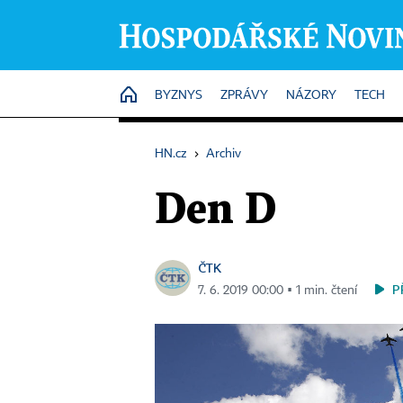
HOME
BYZNYS
ZPRÁVY
NÁZORY
TECH
HN.cz
›
Archiv
Den D
ČTK
P
7. 6. 2019 00:00 ▪ 1 min. čtení