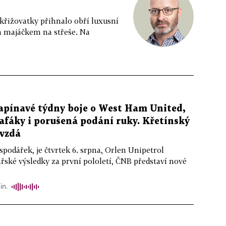
 křižovatky přihnalo obří luxusní
m majáčkem na střeše. Na
apínavé týdny boje o West Ham United,
afáky i porušená podání ruky. Křetínský
evzdá
podářek, je čtvrtek 6. srpna, Orlen Unipetrol
řské výsledky za první pololetí, ČNB představí nové
in.