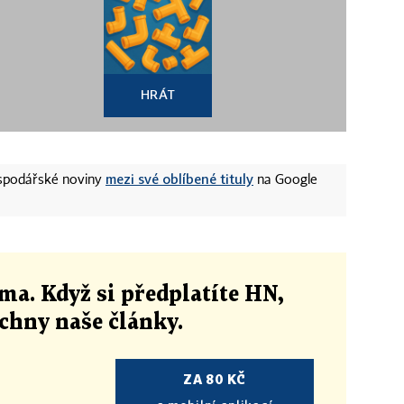
HRÁT
mezi své oblíbené tituly
ospodářské noviny
na Google
ma. Když si předplatíte HN,
echny naše články
.
ZA 80 KČ