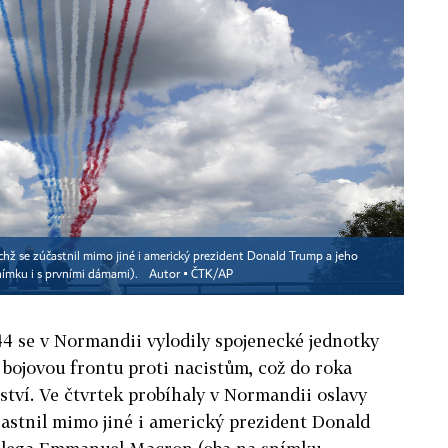
ichž se zúčastnil mimo jiné i americký prezident Donald Trump a jeho
ímku i s prvními dámami).
Autor ▪
ČTK/AP
44 se v Normandii vylodily spojenecké jednotky
 bojovou frontu proti nacistům, což do roka
ězství. Ve čtvrtek probíhaly v Normandii oslavy
častnil mimo jiné i americký prezident Donald