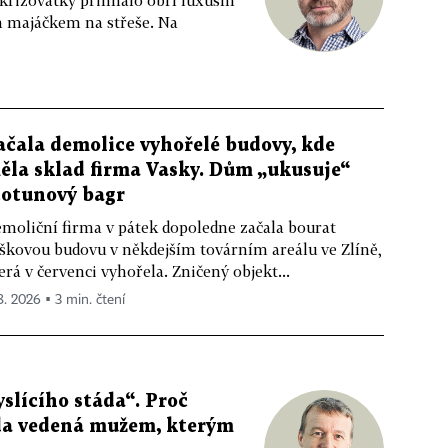
m majáčkem na střeše. Na
ačala demolice vyhořelé budovy, kde
ěla sklad firma Vasky. Dům „ukusuje“
totunový bagr
moliční firma v pátek dopoledne začala bourat
škovou budovu v někdejším továrním areálu ve Zlíně,
erá v červenci vyhořela. Zničený objekt...
 8. 2026 ▪ 3 min. čtení
slícího stáda“. Proč
da vedená mužem, kterým