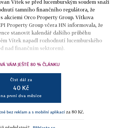
dovan Vítek se před lucemburským soudem snaží
odnutí tamního finančního regulátora, že
 s akciemi Orco Property Group. Vítkova
CPI Property Group včera HN informovala, že
ence stanovit kalendář dalšího průběhu
něm Vítek napadl rozhodnutí lucemburského
ed nad finančním sektorem).
VÁ VÁM JEŠTĚ 80 % ČLÁNKU
Číst dál za
40 Kč
na první dva měsíce
za 80 Kč.
tné bez reklam a s mobilní aplikací
iž předplatné?
Přihlaste se