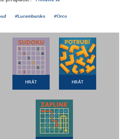
oud
#Lucembursko
#Orco
HRÁT
HRÁT