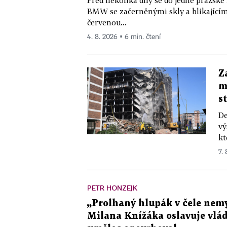
BMW se začerněnými skly a blikající
červenou...
4. 8. 2026 ▪ 6 min. čtení
Z
m
s
De
vý
kt
7.
PETR HONZEJK
„Prolhaný hlupák v čele nemy
Milana Knížáka oslavuje vlá