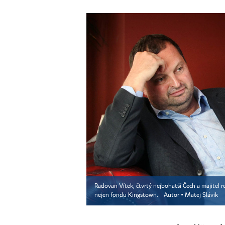
Radovan Vítek, čtvrtý nejbohatší Čech a majitel r
nejen fondu Kingstown.
Autor ▪
Matej Slávik