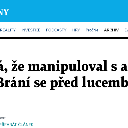
ARCHIV
REALITY
INVESTICE
PODCASTY
HRY
PročNe
D
, že manipuloval s 
 Brání se před luce
onom
PŘEHRÁT ČLÁNEK