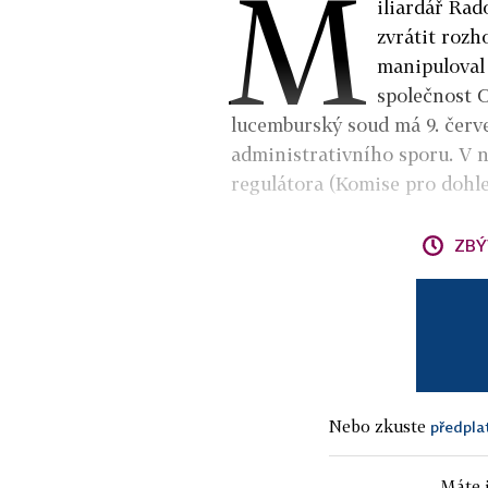
M
iliardář Ra
zvrátit rozh
manipuloval
společnost 
lucemburský soud má 9. červ
administrativního sporu. V 
regulátora (Komise pro dohl
ZBÝ
Nebo zkuste
předpla
Máte j