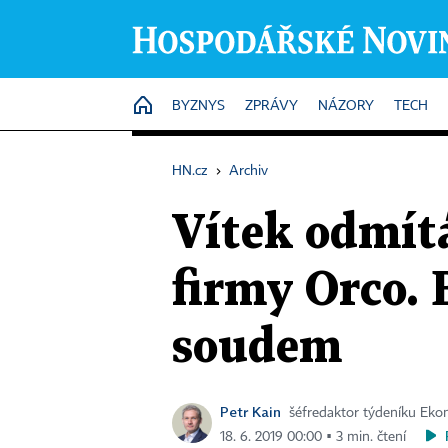
HOME
BYZNYS
ZPRÁVY
NÁZORY
TECH
HN.cz
›
Archiv
Vítek odmítá
firmy Orco.
soudem
Petr Kain
šéfredaktor týdeníku Ek
18. 6. 2019 00:00 ▪ 3 min. čtení