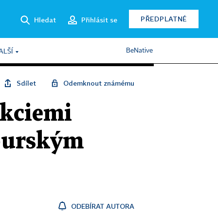
PŘEDPLATNÉ
Hledat
Přihlásit se
BeNative
ALŠÍ
Sdílet
Odemknout známému
akciemi
mburským
ODEBÍRAT AUTORA