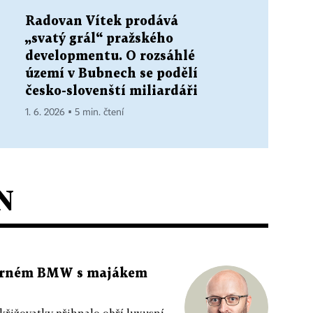
Radovan Vítek prodává
„svatý grál“ pražského
developmentu. O rozsáhlé
území v Bubnech se podělí
česko-slovenští miliardáři
1. 6. 2026 ▪ 5 min. čtení
N
 černém BMW s majákem
 křižovatky přihnalo obří luxusní