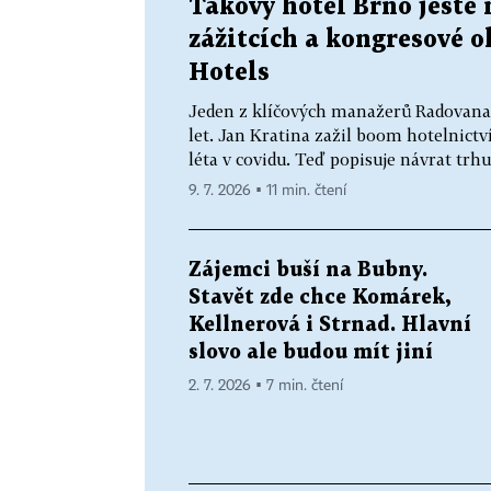
Takový hotel Brno ještě 
zážitcích a kongresové ok
Hotels
Jeden z klíčových manažerů Radovana 
let. Jan Kratina zažil boom hotelnictví
léta v covidu. Teď popisuje návrat trhu
9. 7. 2026 ▪ 11 min. čtení
Zájemci buší na Bubny.
Stavět zde chce Komárek,
Kellnerová i Strnad. Hlavní
slovo ale budou mít jiní
2. 7. 2026 ▪ 7 min. čtení