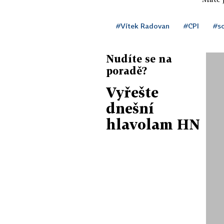
#Vítek Radovan
#CPI
#s
Nudíte se na
poradě?
Vyřešte
dnešní
hlavolam HN