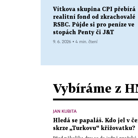
Vítkova skupina CPI přebírá
realitní fond od zkrachovalé
RSBC. Půjde si pro peníze ve
stopách Penty či J&T
9. 6. 2026 ▪ 4 min. čtení
Vybíráme z H
JAN KUBITA
Hledá se papaláš. Kdo jel v
skrze „Turkovu“ křižovatku?
Před několika dny se do jedné pražské