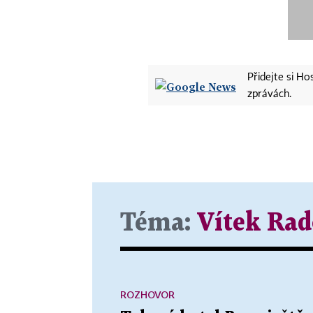
Přidejte si H
zprávách.
Téma:
Vítek Ra
ROZHOVOR