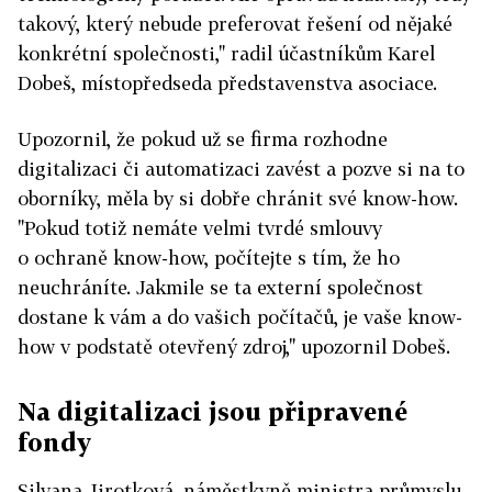
takový, který nebude preferovat řešení od nějaké
konkrétní společnosti," radil účastníkům Karel
Dobeš, místopředseda představenstva asociace.
Upozornil, že pokud už se firma rozhodne
digitalizaci či automatizaci zavést a pozve si na to
oborníky, měla by si dobře chránit své know-how.
"Pokud totiž nemáte velmi tvrdé smlouvy
o ochraně know-how, počítejte s tím, že ho
neuchráníte. Jakmile se ta externí společnost
dostane k vám a do vašich počítačů, je vaše know-
how v podstatě otevřený zdroj," upozornil Dobeš.
Na digitalizaci jsou připravené
fondy
Silvana Jirotková, náměstkyně ministra průmyslu