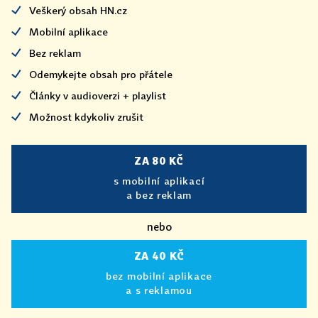
Veškerý obsah HN.cz
Mobilní aplikace
Bez reklam
Odemykejte obsah pro přátele
Články v audioverzi + playlist
Možnost kdykoliv zrušit
ZA 80 KČ
s mobilní aplikací
a bez reklam
nebo
ZA 40 KČ
bez mobilní aplikace
a s reklamou