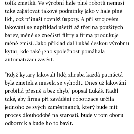
tolik zmetků. Ve výrobní hale plné robotů nemusí
také zajišťovat takové podmínky jako v hale plné
lidí, což přináší rovněž úspory. A při strojovém
lakování se například ušetří až třetina použitých
barev, méně se znečistí filtry a firma produkuje
méně emisí. Jako příklad dal Lukáš českou výrobnu
kytar, kde také jeho společnost pomáhala
automatizaci zavést.
"Když kytary lakovali lidé, zhruba každá patnáctá
byla zmetek a musela se vyhodit. Dnes už lakování
probíhá přesně a bez chyb," popsal Lukáš. Radil
také, aby firma při zavádění robotizace určila
jednoho ze svých zaměstnanců, který bude mít
proces dlouhodobě na starosti, bude v tom oboru
odborník a bude ho to bavit.