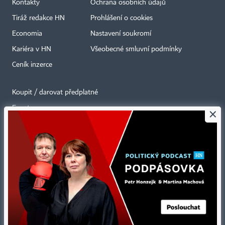
Kontakty
Ochrana osobních údajů
Tiráž redakce HN
Prohlášení o cookies
Economia
Nastavení soukromí
Kariéra v HN
Všeobecné smluvní podmínky
Ceník inzerce
Koupit / darovat předplatné
Eventy
×
Newslettery
RSS kanály
Autorská práva vykonává vydavatel. Bez písemného svolení vydavatele je
zakázáno jakékoli užití částí nebo celku díla, zejména rozmnožování a šíření
jakýmkoli způsobem, mechanickým nebo elektronickým, v českém nebo
jiném jazyce. Bez souhlasu vydavatele je zakázáno též rozmnožování
obsahu pro účely automatizované analýzy textů nebo dat
podle ustanovení § 39c autorského zákona.