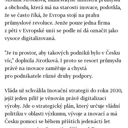
a obchodu, která má na starosti inovace, podo­tkla,
že se často říká, že Evropa stojí na prahu
průmyslové revoluce. Jenže pouze jedna firma
z pěti v Evropské unii se podle ní dá označit jako
vysoce digitalizovaná.
"Je tu prostor, aby takových podniků bylo v Česku
víc," doplnila Jirotková. I proto se resort průmyslu
právě na inovace zaměřuje a chystá
pro podnikatele různé druhy podpory.
Vláda už schválila Inovační strategii do roku 2030,
jejíž jeden pilíř je věnován právě digitalizaci
výroby. Jde o strategický plán, který určuje vládní
politiku v oblasti výzkumu, vývoje a inovací a má
Česku pomoci se během příštích jedenácti let