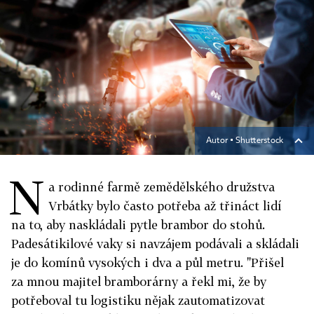
Autor ▪
Shutterstock
N
a rodinné farmě zemědělského družstva
Vrbátky bylo často potřeba až třináct lidí
na to, aby naskládali pytle brambor do stohů.
Padesátikilové vaky si navzájem podávali a skládali
je do komínů vysokých i dva a půl metru. "Přišel
za mnou majitel bramborárny a řekl mi, že by
potřeboval tu logistiku nějak zautomatizovat