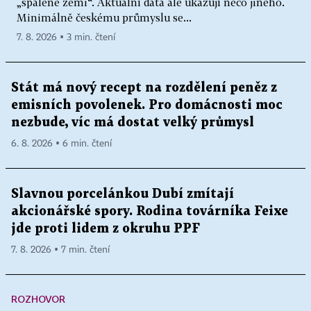
„spálené zemi“. Aktuální data ale ukazují něco jiného.
Minimálně českému průmyslu se...
7. 8. 2026 ▪ 3 min. čtení
Stát má nový recept na rozdělení peněz z
emisních povolenek. Pro domácnosti moc
nezbude, víc má dostat velký průmysl
6. 8. 2026 ▪ 6 min. čtení
Slavnou porcelánkou Dubí zmítají
akcionářské spory. Rodina továrníka Feixe
jde proti lidem z okruhu PPF
7. 8. 2026 ▪ 7 min. čtení
ROZHOVOR