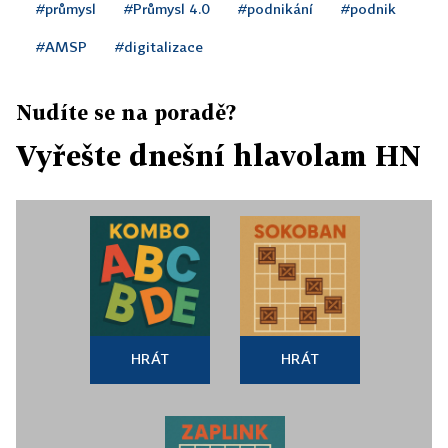
#průmysl
#Průmysl 4.0
#podnikání
#podnik
#AMSP
#digitalizace
Nudíte se na poradě?
Vyřešte dnešní hlavolam HN
HRÁT
HRÁT