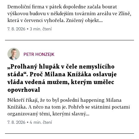
Demoliční firma v pátek dopoledne začala bourat
výškovou budovu v někdejším továrním areálu ve Zlíně,
která v červenci vyhořela. Zničený objekt...
7. 8. 2026 ▪ 3 min. čtení
PETR HONZEJK
„Prolhaný hlupák v čele nemyslícího
stáda“. Proč Milana Knížáka oslavuje
vláda vedená mužem, kterým umělec
opovrhoval
Někteří říkají, že to byl poslední happening Milana
Knížáka. A něco na tom je. Pohřeb se státními poctami
organizovaný těmi, kterými slavný...
7. 8. 2026 ▪ 4 min. čtení