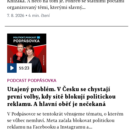
Knížáka. A něco na tom je. Pohřeb se státními poctami
organizovaný těmi, kterými slavný...
7. 8. 2026 ▪ 4 min. čtení
55:23
PODCAST PODPÁSOVKA
Utajený problém. V Česku se chystají
první volby, kdy sítě blokují politickou
reklamu. A hlavní oběť je nečekaná
V Podpásovce se tentokrát věnujeme tématu, o kterém
se vůbec nemluví. Meta začala blokovat politickou
reklamu na Facebooku a Instagramu a...