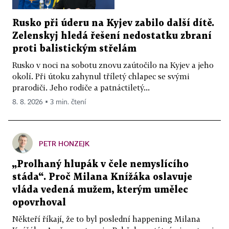
Rusko při úderu na Kyjev zabilo další dítě.
Zelenskyj hledá řešení nedostatku zbraní
proti balistickým střelám
Rusko v noci na sobotu znovu zaútočilo na Kyjev a jeho
okolí. Při útoku zahynul tříletý chlapec se svými
prarodiči. Jeho rodiče a patnáctiletý...
8. 8. 2026 ▪ 3 min. čtení
PETR HONZEJK
„Prolhaný hlupák v čele nemyslícího
stáda“. Proč Milana Knížáka oslavuje
vláda vedená mužem, kterým umělec
opovrhoval
Někteří říkají, že to byl poslední happening Milana