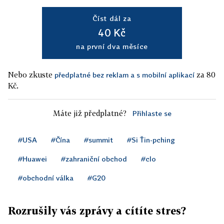
Číst dál za
40 Kč
na první dva měsíce
Nebo zkuste
za 80
předplatné bez reklam a s mobilní aplikací
Kč.
Máte již předplatné?
Přihlaste se
#USA
#Čína
#summit
#Si Ťin-pching
#Huawei
#zahraniční obchod
#clo
#obchodní válka
#G20
Rozrušily vás zprávy a cítíte stres?