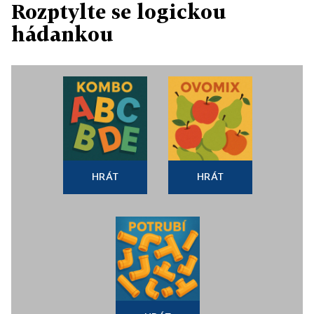
Rozptylte se logickou
hádankou
HRÁT
HRÁT