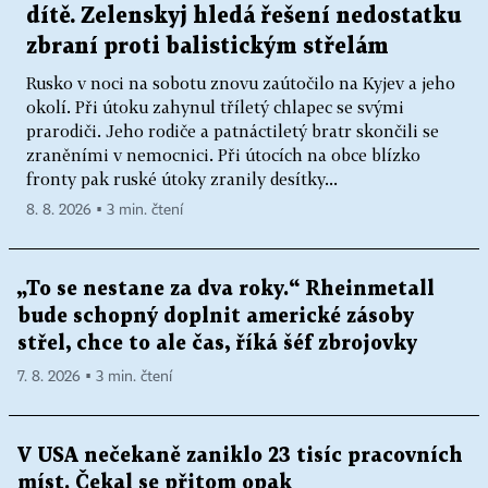
dítě. Zelenskyj hledá řešení nedostatku
zbraní proti balistickým střelám
Rusko v noci na sobotu znovu zaútočilo na Kyjev a jeho
okolí. Při útoku zahynul tříletý chlapec se svými
prarodiči. Jeho rodiče a patnáctiletý bratr skončili se
zraněními v nemocnici. Při útocích na obce blízko
fronty pak ruské útoky zranily desítky...
8. 8. 2026 ▪ 3 min. čtení
„To se nestane za dva roky.“ Rheinmetall
bude schopný doplnit americké zásoby
střel, chce to ale čas, říká šéf zbrojovky
7. 8. 2026 ▪ 3 min. čtení
V USA nečekaně zaniklo 23 tisíc pracovních
míst. Čekal se přitom opak