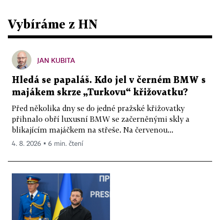
Vybíráme z HN
JAN KUBITA
Hledá se papaláš. Kdo jel v černém BMW s
majákem skrze „Turkovu“ křižovatku?
Před několika dny se do jedné pražské křižovatky
přihnalo obří luxusní BMW se začerněnými skly a
blikajícím majáčkem na střeše. Na červenou...
4. 8. 2026 ▪ 6 min. čtení