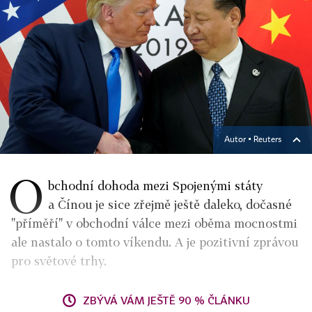
Autor ▪
Reuters
O
bchodní dohoda mezi Spojenými státy
a Čínou je sice zřejmě ještě daleko, dočasné
"příměří" v obchodní válce mezi oběma mocnostmi
ale nastalo o tomto víkendu. A je pozitivní zprávou
pro světové trhy.
ZBÝVÁ VÁM JEŠTĚ 90 % ČLÁNKU