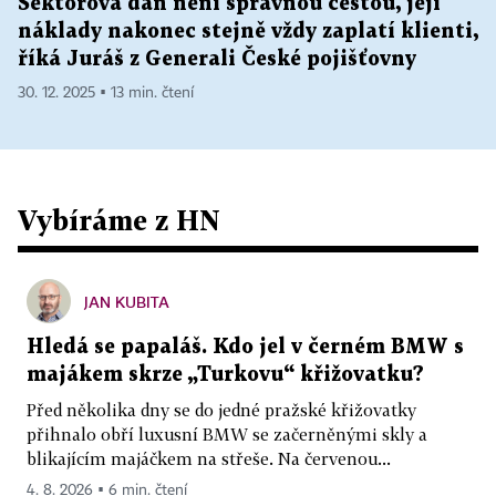
Sektorová daň není správnou cestou, její
náklady nakonec stejně vždy zaplatí klienti,
říká Juráš z Generali České pojišťovny
30. 12. 2025 ▪ 13 min. čtení
Vybíráme z HN
JAN KUBITA
Hledá se papaláš. Kdo jel v černém BMW s
majákem skrze „Turkovu“ křižovatku?
Před několika dny se do jedné pražské křižovatky
přihnalo obří luxusní BMW se začerněnými skly a
blikajícím majáčkem na střeše. Na červenou...
4. 8. 2026 ▪ 6 min. čtení