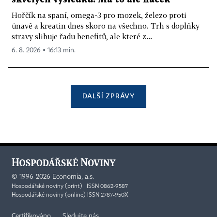
Hořčík na spaní, omega-3 pro mozek, železo proti
únavě a kreatin dnes skoro na všechno. Trh s doplňky
stravy slibuje řadu benefitů, ale které z...
6. 8. 2026 ▪ 16:13 min.
DALŠÍ ZPRÁVY
©
1996-2026
Economia, a.s.
Hospodářské noviny (print) ISSN 0862-9587
Hospodářské noviny (online) ISSN 2787-950X
Certifikováno
Sledujte nás