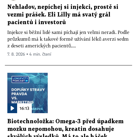
Nehladov, nepíchej si injekci, prostě si
vezmi prášek. Eli Lilly má svatý grál
pacientů i investorů
Injekce si běžní lidé sami píchají jen velmi neradi. Podle
průzkumů má k takové formě užívání léků averzi sedm
z deseti amerických pacientů....
7. 8. 2026 ▪ 4 min. čtení
16:13
Biotechnoložka: Omega-3 před úpadkem
mozku nepomohou, kreatin dosahuje
skvělých výsledků. Má to ale háček