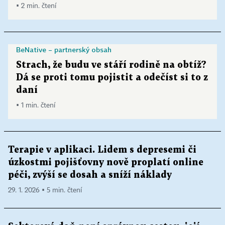
▪ 2 min. čtení
BeNative – partnerský obsah
Strach, že budu ve stáří rodině na obtíž?
Dá se proti tomu pojistit a odečíst si to z
daní
▪ 1 min. čtení
Terapie v aplikaci. Lidem s depresemi či
úzkostmi pojišťovny nově proplatí online
péči, zvýší se dosah a sníží náklady
29. 1. 2026 ▪ 5 min. čtení