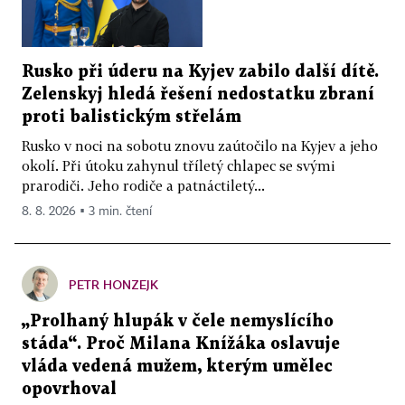
Rusko při úderu na Kyjev zabilo další dítě.
Zelenskyj hledá řešení nedostatku zbraní
proti balistickým střelám
Rusko v noci na sobotu znovu zaútočilo na Kyjev a jeho
okolí. Při útoku zahynul tříletý chlapec se svými
prarodiči. Jeho rodiče a patnáctiletý...
8. 8. 2026 ▪ 3 min. čtení
PETR HONZEJK
„Prolhaný hlupák v čele nemyslícího
stáda“. Proč Milana Knížáka oslavuje
vláda vedená mužem, kterým umělec
opovrhoval