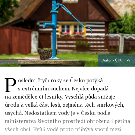
Autor ▪
ČTK
P
oslední čtyři roky se Česko potýká
s extrémním suchem. Nejvíce dopadá
na zemědělce či lesníky. Vyschlá půda snižuje
úrodu a velká část lesů, zejména těch smrkových,
usychá. Nedostatkem vody je v Česku podle
ministerstva životního prostředí ohrožena i pětina
všech obcí. Kvůli vodě proto přibývá sporů mezi