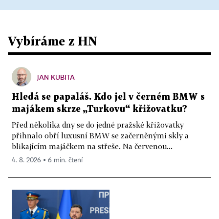
Vybíráme z HN
JAN KUBITA
Hledá se papaláš. Kdo jel v černém BMW s
majákem skrze „Turkovu“ křižovatku?
Před několika dny se do jedné pražské křižovatky
přihnalo obří luxusní BMW se začerněnými skly a
blikajícím majáčkem na střeše. Na červenou...
4. 8. 2026 ▪ 6 min. čtení